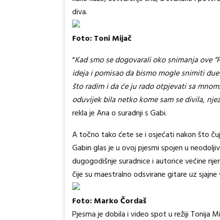
diva.
Foto: Toni Mijač
“
Kad smo se dogovarali oko snimanja ove “Pje
ideja i pomisao da bismo mogle snimiti duet 
što radim i da će ju rado otpjevati sa mnom
oduvijek bila netko kome sam se divila, njez
rekla je Ana o suradnji s Gabi.
A točno tako ćete se i osjećati nakon što čuj
Gabin glas je u ovoj pjesmi spojen u neodolji
dugogodišnje suradnice i autorice većine nje
čije su maestralno odsvirane gitare uz sjajn
Foto: Marko Čordaš
Pjesma je dobila i video spot u režiji Tonija 