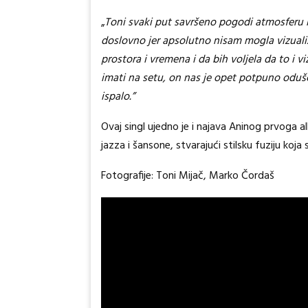
„
Toni svaki put savršeno pogodi atmosferu i 
doslovno jer apsolutno nisam mogla vizuali
prostora i vremena i da bih voljela da to i 
imati na setu, on nas je opet potpuno odušev
ispalo.”
Ovaj singl ujedno je i najava Aninog prvoga al
jazza i šansone, stvarajući stilsku fuziju ko
Fotografije: Toni Mijač, Marko Čordaš