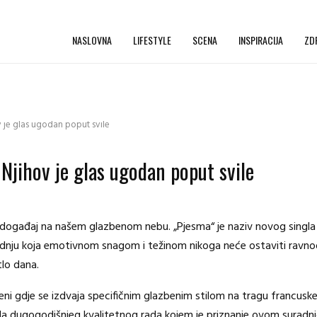
NASLOVNA
LIFESTYLE
SCENA
INSPIRACIJA
ZD
v je glas ugodan poput svile
 Njihov je glas ugodan poput svile
e događaj na našem glazbenom nebu. „Pjesma“ je naziv novog singla 
dnju koja emotivnom snagom i težinom nikoga neće ostaviti ravnodu
tlo dana.
eni gdje se izdvaja specifičnim glazbenim stilom na tragu francuske
da dugogodišnjeg kvalitetnog rada kojem je priznanje ovom suradnj