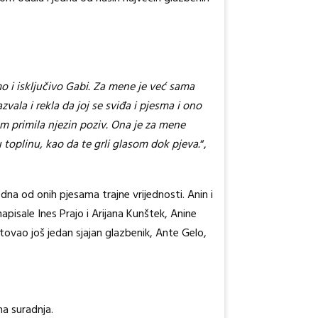
mo i isključivo Gabi. Za mene je već sama
ala i rekla da joj se sviđa i pjesma i ono
m primila njezin poziv. Ona je za mene
 toplinu, kao da te grli glasom dok pjeva.
“,
dna od onih pjesama trajne vrijednosti. Anin i
apisale Ines Prajo i Arijana Kunštek, Anine
tovao još jedan sjajan glazbenik, Ante Gelo,
ma suradnja.