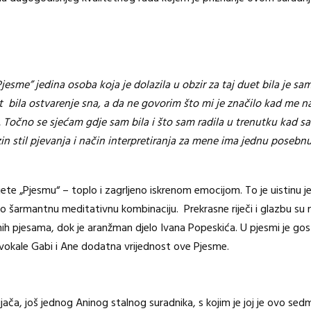
sme” jedina osoba koja je dolazila u obzir za taj duet bila je sa
bila ostvarenje sna, a da ne govorim što mi je značilo kad me nazv
. Točno se sjećam gdje sam bila i što sam radila u trenutku kad sa
in stil pjevanja i način interpretiranja za mene ima jednu posebnu
ete „Pjesmu“ – toplo i zagrljeno iskrenom emocijom. To je uistinu je
vo šarmantnu meditativnu kombinaciju. Prekrasne riječi i glazbu su n
nih pjesama, dok je aranžman djelo Ivana Popeskića. U pjesmi je gos
e vokale Gabi i Ane dodatna vrijednost ove Pjesme.
Mijača, još jednog Aninog stalnog suradnika, s kojim je joj je ovo sed