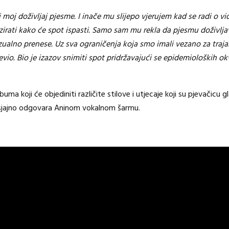
moj doživljaj pjesme. I inače mu slijepo vjerujem kad se radi o vid
zirati kako će spot ispasti. Samo sam mu rekla da pjesmu doživlj
vizualno prenese. Uz sva ograničenja koja smo imali vezano za traja
io. Bio je izazov snimiti spot pridržavajući se epidemioloških okv
buma koji će objediniti različite stilove i utjecaje koji su pjevačicu
ja sjajno odgovara Aninom vokalnom šarmu.