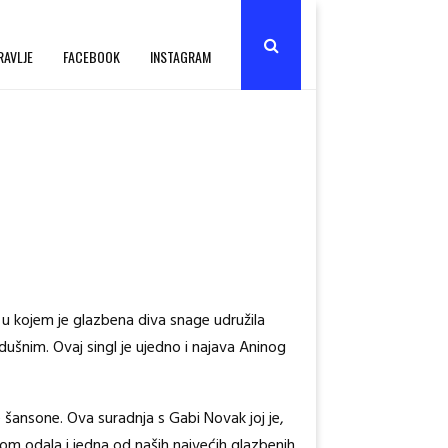
RAVLJE
FACEBOOK
INSTAGRAM
u kojem je glazbena diva snage udružila
šnim. Ovaj singl je ujedno i najava Aninog
 šansone. Ova suradnja s Gabi Novak joj je,
om odala i jedna od naših najvećih glazbenih