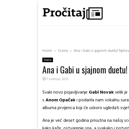
Home
Scena
Ana i Gabi u sjajnom duetu! Njiho
Scena
Ana i Gabi u sjajnom duetu!
7 svibnja, 2021
Svaki novo pojavljivanje
Gabi Novak
velik j
s
Anom Opačak
i podarila nam vokalnu sura
albuma prvijenca koji će uskoro ugledati svje
Ana je već deset godina prisutna na našoj sc
kako kaže, ostvarenje sna, a svakako i potvr