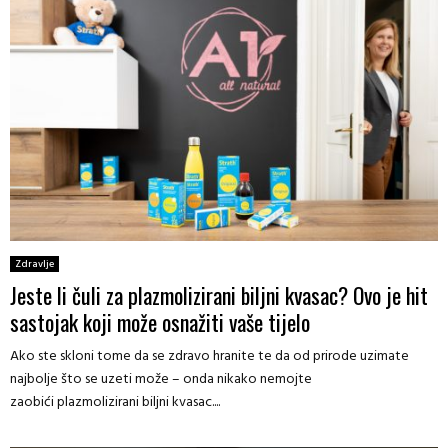
n
d
e
v
j
o
n
a
u
b
c
m
s
i
i
b
o
v
j
i
c
a
u
t
i
j
,
i
j
u
a
z
a
m
l
a
l
o
i
h
n
g
i
v
i
u
u
a
h
ć
p
l
Zdravlje
u
n
o
n
Jeste li čuli za plazmolizirani biljni kvasac? Ovo je hit
s
o
z
a
sastojak koji može osnažiti vaše tijelo
l
s
o
u
t
r
Ako ste skloni tome da se zdravo hranite te da od prirode uzimate
g
v
i
najbolje što se uzeti može – onda nikako nemojte
a
a
o
zaobići plazmolizirani biljni kvasac....
z
đ
n
a
e
a
p
n