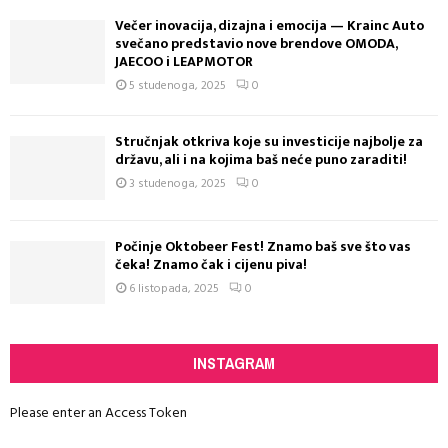
Večer inovacija, dizajna i emocija — Krainc Auto
svečano predstavio nove brendove OMODA,
JAECOO i LEAPMOTOR
5 studenoga, 2025
0
Stručnjak otkriva koje su investicije najbolje za
državu, ali i na kojima baš neće puno zaraditi!
3 studenoga, 2025
0
Počinje Oktobeer Fest! Znamo baš sve što vas
čeka! Znamo čak i cijenu piva!
6 listopada, 2025
0
INSTAGRAM
Please enter an Access Token