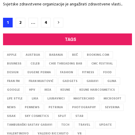
Svjetske zdravstvene organizacije je angažirati zdravstvene vlasti...
Brojevi
1
2
…
4
stranica
TAGS
objava
APPLE
AUSTRIJA
BARANJA
BEČ
BOOKING.COM
BUSINESS
CELEB
CHIX THREADING BAR
CMC FESTIVAL
DESIGN
EUGENE PERMA
FASHION
FITNESS
FOOD
FRAN FM
FRAN MIJATOVIĆ
GADGETS
GARAVI
GLINA
GOOGLE
HPV
IKEA
KEUNE
KEUNE HAIRCOSMETICS
LIFE STYLE
LIKA
LJUBAVNICI
MASTERCARD
MICROSOFT
NEWS
PENNEWS
PETRINJA
PHOTOGRAPHY
SEVERINA
SISAK
SKY COSMETICS
SPLIT
STAR
TAMBURAŠKI SASTAV GARAVI
TECH
TRAVEL
UPDATE
VALENTINOVO
VALERIO RICCHIUTO
VR