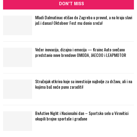
DON'T MISS
Mladi Dalmatinac otišao do Zagreba u provod, a na kraju slavi
još i danas! Oktobeer Fest mu donio sreću!
Večer inovacija, dizajna i emocija — Krainc Auto svečano
predstavio nove brendove OMODA, JAECOO i LEAPMOTOR
Stručnjak otkriva koje su investicije najbolje za državu, ali i na
kojima baš neće puno zaraditi!
BeActive Night i Nacionalni dan – Sportsko selo u Virovitici
okupili brojne sportaše i građane