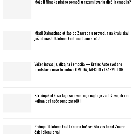
Može li filmsko platno pomoći u razumijevanju dječjih emocija?
Mladi Dalmatinac otišao do Zagreba u provod, a na kraju slavi
još i danas! Oktobeer Fest mu donio sreću!
Večer inovacija, dizajna i emocija — Krainc Auto svečano
predstavio nove brendove OMODA, JAECOO i LEAPMOTOR
Stručnjak otkriva koje su investicije najbolje za državu, ali i na
kojima baš neće puno zaraditi!
Počinje Oktobeer Fest! Znamo baš sve što vas čeka! Znamo
čak i cijenu piva!