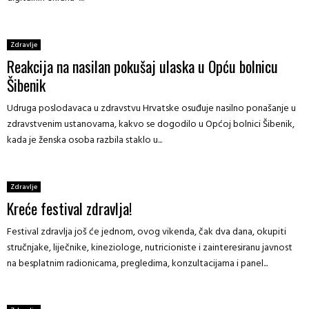
m
r
a
t
Zdravlje
o
Reakcija na nasilan pokušaj ulaska u Opću bolnicu
r
Šibenik
n
i
Udruga poslodavaca u zdravstvu Hrvatske osuđuje nasilno ponašanje u
h
zdravstvenim ustanovama, kakvo se dogodilo u Općoj bolnici Šibenik,
b
kada je ženska osoba razbila staklo u...
o
l
e
s
Zdravlje
t
Kreće festival zdravlja!
i
Festival zdravlja još će jednom, ovog vikenda, čak dva dana, okupiti
stručnjake, liječnike, kineziologe, nutricioniste i zainteresiranu javnost
na besplatnim radionicama, pregledima, konzultacijama i panel...