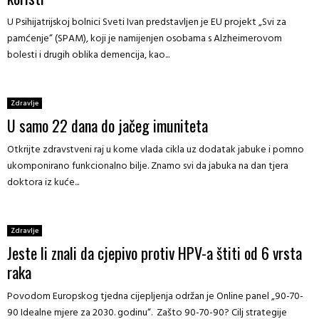
U Psihijatrijskoj bolnici Sveti Ivan predstavljen je EU projekt „Svi za
pamćenje“ (SPAM), koji je namijenjen osobama s Alzheimerovom
bolesti i drugih oblika demencija, kao...
Zdravlje
U samo 22 dana do jačeg imuniteta
Otkrijte zdravstveni raj u kome vlada cikla uz dodatak jabuke i pomno
ukomponirano funkcionalno bilje. Znamo svi da jabuka na dan tjera
doktora iz kuće...
Zdravlje
Jeste li znali da cjepivo protiv HPV-a štiti od 6 vrsta
raka
Povodom Europskog tjedna cijepljenja održan je Online panel „90-70-
90 Idealne mjere za 2030. godinu“. Zašto 90-70-90? Cilj strategije