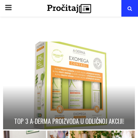
PRIMARY
MENU
TOP 3 A-DERMA PROIZVODA U ODLIČNOJ AKCIJI!
T