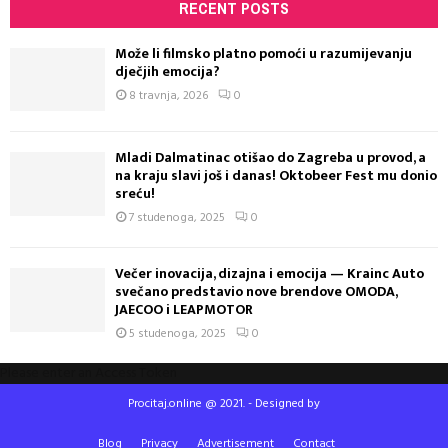
RECENT POSTS
Može li filmsko platno pomoći u razumijevanju
dječjih emocija?
8 travnja, 2026
0
Mladi Dalmatinac otišao do Zagreba u provod, a
na kraju slavi još i danas! Oktobeer Fest mu donio
sreću!
7 studenoga, 2025
0
Večer inovacija, dizajna i emocija — Krainc Auto
svečano predstavio nove brendove OMODA,
JAECOO i LEAPMOTOR
5 studenoga, 2025
0
Please enter an Access Token
Procitaj.online @ 2021. - Designed by
Blog
Privacy
Advertisement
Contact