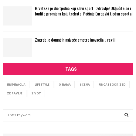
Hrvatska je dio tjedna koji slavi sport i zdravlje! Uključite se i
budite promjena koju trebate! Počinje Europski tjedan sporta!
Zagreb je domaćin najveće smotre inovacija u regiji!
TAGS
INSPIRACIJA
LIFESTYLE
O NAMA
SCENA
UNCATEGORIZED
ZDRAVLJE
ŽIVOT
S
e
a
S
r