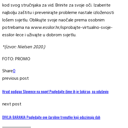
kod svog stručnjaka za vid. Brinite za svoje oči. Izaberite
najbolju zaštitu i prevenirajte probleme nastale izloženosti
lošem svjetlu. Oblikujte svoje naočale prema osobnim
potrebama na www.essilor.hr/isprobajte-virtualno-svoje-
essilor-lece i uživajte u dobrom svjetlu.
*(izvor: Nielsen 2020.)
FOTO: PROMO
Share
0
previous post
Hrvat podigao Slovence na noge! Pogledajte čime ih je šokirao, pa oduševio
next post
DIVLJA BARANJA Pogledajte ove čarobne trenutke koji oduzimaju dah