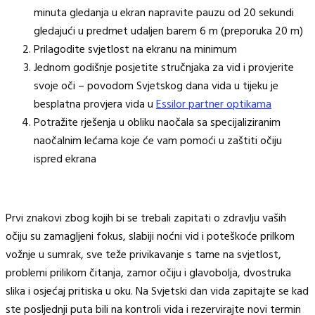
minuta gledanja u ekran napravite pauzu od 20 sekundi
gledajući u predmet udaljen barem 6 m (preporuka 20 m)
Prilagodite svjetlost na ekranu na minimum
Jednom godišnje posjetite stručnjaka za vid i provjerite
svoje oči – povodom Svjetskog dana vida u tijeku je
besplatna provjera vida u
Essilor partner optikama
Potražite rješenja u obliku naočala sa specijaliziranim
naočalnim lećama koje će vam pomoći u zaštiti očiju
ispred ekrana
Prvi znakovi zbog kojih bi se trebali zapitati o zdravlju vaših
očiju su zamagljeni fokus, slabiji noćni vid i poteškoće prilkom
vožnje u sumrak, sve teže privikavanje s tame na svjetlost,
problemi prilikom čitanja, zamor očiju i glavobolja, dvostruka
slika i osjećaj pritiska u oku. Na Svjetski dan vida zapitajte se kad
ste posljednji puta bili na kontroli vida i rezervirajte novi termin