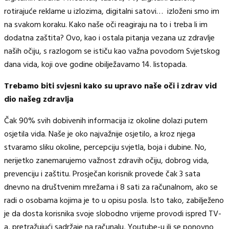
rotirajuće reklame u izlozima, digitalni satovi… izloženi smo im
na svakom koraku. Kako naše oči reagiraju na to i treba li im
dodatna zaštita? Ovo, kao i ostala pitanja vezana uz zdravlje
naših očiju, s razlogom se ističu kao važna povodom Svjetskog
dana vida, koji ove godine obilježavamo 14. listopada.
Trebamo biti svjesni kako su upravo naše oči i zdrav vid
dio našeg zdravlja
Čak 90% svih dobivenih informacija iz okoline dolazi putem
osjetila vida. Naše je oko najvažnije osjetilo, a kroz njega
stvaramo sliku okoline, percepciju svjetla, boja i dubine. No,
nerijetko zanemarujemo važnost zdravih očiju, dobrog vida,
prevenciju i zaštitu. Prosječan korisnik provede čak 3 sata
dnevno na društvenim mrežama i 8 sati za računalnom, ako se
radi o osobama kojima je to u opisu posla. Isto tako, zabilježeno
je da dosta korisnika svoje slobodno vrijeme provodi ispred TV-
a, pretražujući sadržaje na računalu, Youtube-u ili se ponovno