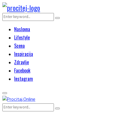
Search
Search
for:
Naslovna
Lifestyle
Scena
Inspiracija
Zdravlje
Facebook
Instagram
Primary
Menu
Search
Search
for: