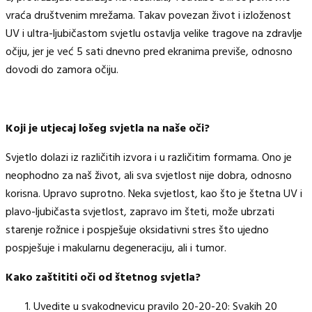
vraća društvenim mrežama. Takav povezan život i izloženost
UV i ultra-ljubičastom svjetlu ostavlja velike tragove na zdravlje
očiju, jer je već 5 sati dnevno pred ekranima previše, odnosno
dovodi do zamora očiju.
Koji je utjecaj lošeg svjetla na naše oči?
Svjetlo dolazi iz različitih izvora i u različitim formama. Ono je
neophodno za naš život, ali sva svjetlost nije dobra, odnosno
korisna. Upravo suprotno. Neka svjetlost, kao što je štetna UV i
plavo-ljubičasta svjetlost, zapravo im šteti, može ubrzati
starenje rožnice i pospješuje oksidativni stres što ujedno
pospješuje i makularnu degeneraciju, ali i tumor.
Kako zaštititi oči od štetnog svjetla?
Uvedite u svakodnevicu pravilo 20-20-20: Svakih 20