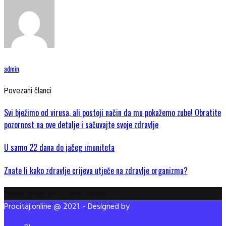
admin
Povezani članci
Svi bježimo od virusa, ali postoji način da mu pokažemo zube! Obratite
pozornost na ove detalje i sačuvajte svoje zdravlje
U samo 22 dana do jačeg imuniteta
Znate li kako zdravlje crijeva utječe na zdravlje organizma?
Please enter an Access Token
Procitaj.online @ 2021. - Designed by