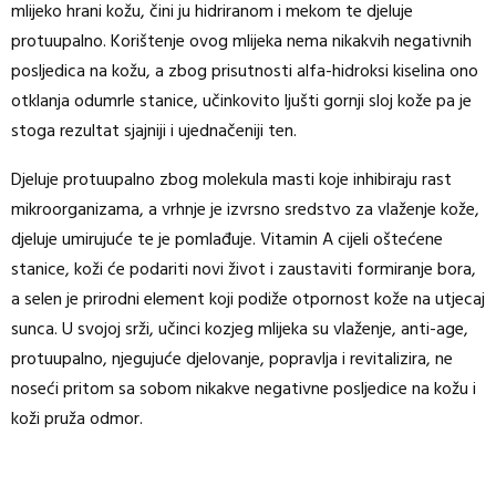
mlijeko hrani kožu, čini ju hidriranom i mekom te djeluje
protuupalno. Korištenje ovog mlijeka nema nikakvih negativnih
posljedica na kožu, a zbog prisutnosti alfa-hidroksi kiselina ono
otklanja odumrle stanice, učinkovito ljušti gornji sloj kože pa je
stoga rezultat sjajniji i ujednačeniji ten.
Djeluje protuupalno zbog molekula masti koje inhibiraju rast
mikroorganizama, a vrhnje je izvrsno sredstvo za vlaženje kože,
djeluje umirujuće te je pomlađuje. Vitamin A cijeli oštećene
stanice, koži će podariti novi život i zaustaviti formiranje bora,
a selen je prirodni element koji podiže otpornost kože na utjecaj
sunca. U svojoj srži, učinci kozjeg mlijeka su vlaženje, anti-age,
protuupalno, njegujuće djelovanje, popravlja i revitalizira, ne
noseći pritom sa sobom nikakve negativne posljedice na kožu i
koži pruža odmor.