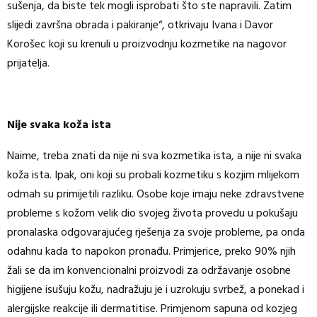
sušenja, da biste tek mogli isprobati što ste napravili. Zatim
slijedi završna obrada i pakiranje“, otkrivaju Ivana i Davor
Korošec koji su krenuli u proizvodnju kozmetike na nagovor
prijatelja.
Nije svaka koža ista
Naime, treba znati da nije ni sva kozmetika ista, a nije ni svaka
koža ista. Ipak, oni koji su probali kozmetiku s kozjim mlijekom
odmah su primijetili razliku. Osobe koje imaju neke zdravstvene
probleme s kožom velik dio svojeg života provedu u pokušaju
pronalaska odgovarajućeg rješenja za svoje probleme, pa onda
odahnu kada to napokon pronađu. Primjerice, preko 90% njih
žali se da im konvencionalni proizvodi za održavanje osobne
higijene isušuju kožu, nadražuju je i uzrokuju svrbež, a ponekad i
alergijske reakcije ili dermatitise. Primjenom sapuna od kozjeg