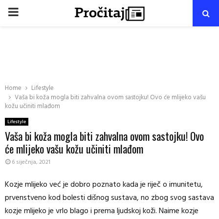
PRIMARY
MENU
Home
Lifestyle
Vaša bi koža mogla biti zahvalna ovom sastojku! Ovo će mlijeko vašu
kožu učiniti mlađom
Lifestyle
Vaša bi koža mogla biti zahvalna ovom sastojku! Ovo
će mlijeko vašu kožu učiniti mlađom
6 siječnja, 2021
Kozje mlijeko već je dobro poznato kada je riječ o imunitetu,
prvenstveno kod bolesti dišnog sustava, no zbog svog sastava
kozje mlijeko je vrlo blago i prema ljudskoj koži. Naime kozje