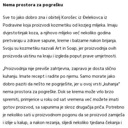
Nema prostora za pogrešku
Sve to jako dobro zna i obitelj Korošec iz Đelekovca iz
Podravine koja proizvodi kozmetiku od kozjeg mlijeka. Imaju
dvjestotinjak koza, a njihovo mlijeko već nekoliko godina
pretvaraju u zdrave sapune, kreme i balzame nakon brijanja.
Svoju su kozmetiku nazvali Art in Soap, jer proizvodnja ovih
proizvoda uistinu na kraju i izgleda poput prave umjetnosti.
„Proizvodnja nije previše zahtjevna, zapravo je dosta slično
kuhanju. Imate recept i radite po njemu. Samo morate jako
dobro paziti da nešto ne pogriješite, jer u ovoj vrsti „kuhanja“
nema prostora za pogreške. Dok se krema može vrlo brzo
spremiti, primjerice u roku od sat vremena već možete imati
gotov proizvod, sa sapunima je skroz drugačija priča. Potrebno
je nekoliko sati u proizvodnom pogonu da se proizvod zamiješa
i izlije u kalup, a nakon rezanja, slijedi nekoliko tjedana čekanja i