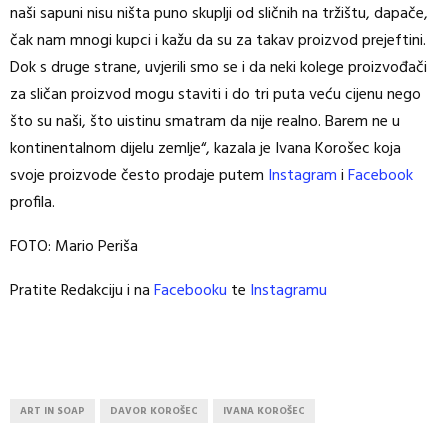
naši sapuni nisu ništa puno skuplji od sličnih na tržištu, dapače,
čak nam mnogi kupci i kažu da su za takav proizvod prejeftini.
Dok s druge strane, uvjerili smo se i da neki kolege proizvođači
za sličan proizvod mogu staviti i do tri puta veću cijenu nego
što su naši, što uistinu smatram da nije realno. Barem ne u
kontinentalnom dijelu zemlje“, kazala je Ivana Korošec koja
svoje proizvode često prodaje putem
Instagram
i
Facebook
profila.
FOTO: Mario Periša
Pratite Redakciju i na
Facebooku
te
Instagramu
ART IN SOAP
DAVOR KOROŠEC
IVANA KOROŠEC