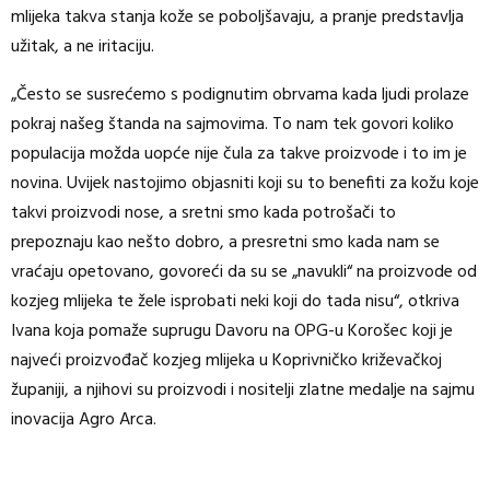
mlijeka takva stanja kože se poboljšavaju, a pranje predstavlja
užitak, a ne iritaciju.
„Često se susrećemo s podignutim obrvama kada ljudi prolaze
pokraj našeg štanda na sajmovima. To nam tek govori koliko
populacija možda uopće nije čula za takve proizvode i to im je
novina. Uvijek nastojimo objasniti koji su to benefiti za kožu koje
takvi proizvodi nose, a sretni smo kada potrošači to
prepoznaju kao nešto dobro, a presretni smo kada nam se
vraćaju opetovano, govoreći da su se „navukli“ na proizvode od
kozjeg mlijeka te žele isprobati neki koji do tada nisu“, otkriva
Ivana koja pomaže suprugu Davoru na OPG-u Korošec koji je
najveći proizvođač kozjeg mlijeka u Koprivničko križevačkoj
županiji, a njihovi su proizvodi i nositelji zlatne medalje na sajmu
inovacija Agro Arca.