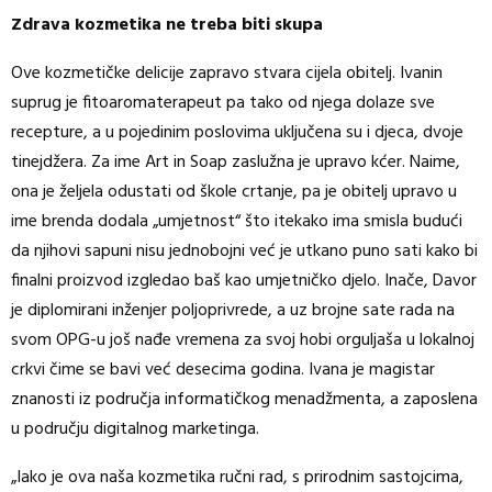
Zdrava kozmetika ne treba biti skupa
Ove kozmetičke delicije zapravo stvara cijela obitelj. Ivanin
suprug je fitoaromaterapeut pa tako od njega dolaze sve
recepture, a u pojedinim poslovima uključena su i djeca, dvoje
tinejdžera. Za ime Art in Soap zaslužna je upravo kćer. Naime,
ona je željela odustati od škole crtanje, pa je obitelj upravo u
ime brenda dodala „umjetnost“ što itekako ima smisla budući
da njihovi sapuni nisu jednobojni već je utkano puno sati kako bi
finalni proizvod izgledao baš kao umjetničko djelo. Inače, Davor
je diplomirani inženjer poljoprivrede, a uz brojne sate rada na
svom OPG-u još nađe vremena za svoj hobi orguljaša u lokalnoj
crkvi čime se bavi već desecima godina. Ivana je magistar
znanosti iz područja informatičkog menadžmenta, a zaposlena
u području digitalnog marketinga.
„Iako je ova naša kozmetika ručni rad, s prirodnim sastojcima,