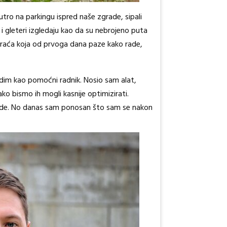
jutro na parkingu ispred naše zgrade, sipali
 i gleteri izgledaju kao da su nebrojeno puta
va braća koja od prvoga dana paze kako rade,
adim kao pomoćni radnik. Nosio sam alat,
ko bismo ih mogli kasnije optimizirati.
rade. No danas sam ponosan što sam se nakon