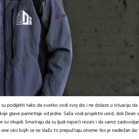
o su podijeliti tako da svatko vodi svoj dio i ne dolaze u situaciju da
dvije glave pametnije od jedne. Saša vodi projektni ured, dok Dea
e su okupili. Smatraju da su ljudi najveći resurs i da samo zadovolja
 one oko kojih se ne slažu to prepuštaju onome tko je nadležan da t