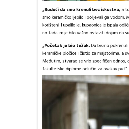
„Budući da smo krenuli bez iskustva,
a to
smo keramičko ljepilo i polijevali ga vodom. M
korišteni. I upalilo je, kupaonica je ispala o
no tada im je bilo važno ostaviti dojam da su 
„Početak je bio težak.
Da bismo pokrenuli 
keramičke pločice i čistio za majstorima, a sv
Međutim, stvarao se vrlo specifičan odnos,
fakultetske diplome odlučio za ovakav put“