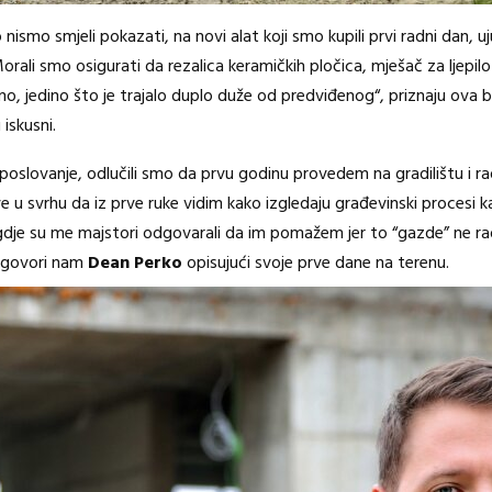
 nismo smjeli pokazati, na novi alat koji smo kupili prvi radni dan, u
orali smo osigurati da rezalica keramičkih pločica, mješač za ljepilo
dlično, jedino što je trajalo duplo duže od predviđenog“, priznaju o
iskusni.
poslovanje, odlučili smo da prvu godinu provedem na gradilištu i r
e u svrhu da iz prve ruke vidim kako izgledaju građevinski procesi ka
 gdje su me majstori odgovarali da im pomažem jer to “gazde” ne 
, govori nam
Dean Perko
opisujući svoje prve dane na terenu.