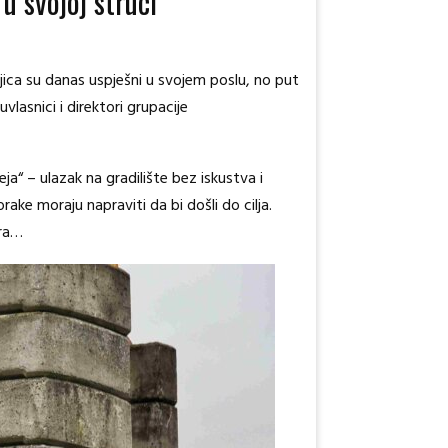
 u svojoj struci
bojica su danas uspješni u svojem poslu, no put
vlasnici i direktori grupacije
ja“ – ulazak na gradilište bez iskustva i
 korake moraju napraviti da bi došli do cilja.
ura…