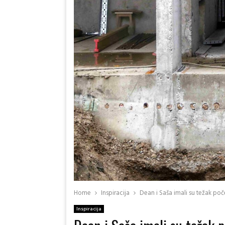
Home
Inspiracija
Dean i Saša imali su težak poče
Inspiracija