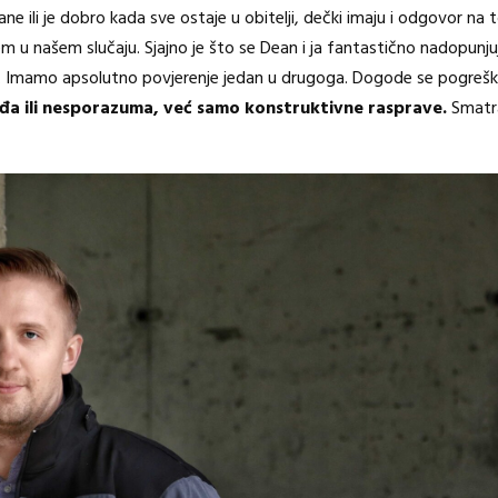
ane ili je dobro kada sve ostaje u obitelji, dečki imaju i odgovor na 
m u našem slučaju. Sjajno je što se Dean i ja fantastično nadopunjuje
ciljeve. Imamo apsolutno povjerenje jedan u drugoga. Dogode se pogre
đa ili nesporazuma, već samo konstruktivne rasprave.
Smatra