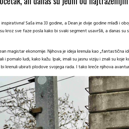
očetak, ali danas su jedni od najtraženijih
u inspirativna! Saša ima 33 godine, a Dean je dvije godine mlađi i o
i su kroz sve faze posla kako bi svaki segment usavršili, a danas su su
an magistar ekonomije. Njihova je ideja krenula kao „fantastična ide
 ali i pomalo ludi, kako kažu. Ipak, imali su jasnu viziju i znali su koje
 bi krenuli ubirati plodove svojega rada. I tako kreće njihova avant