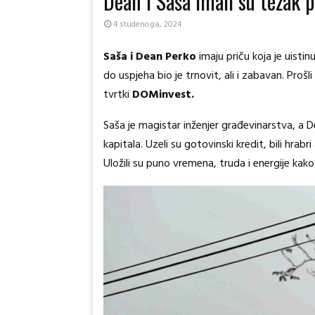
Dean i Saša imali su težak p
4 studenoga, 2024
Saša i Dean Perko
imaju priču koja je uistin
do uspjeha bio je trnovit, ali i zabavan. Prošl
tvrtki
DOMinvest.
Saša je magistar inženjer građevinarstva, a De
kapitala. Uzeli su gotovinski kredit, bili hrabri
Uložili su puno vremena, truda i energije kako