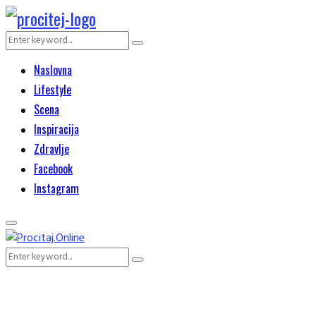
Search
Search
for:
Naslovna
Lifestyle
Scena
Inspiracija
Zdravlje
Facebook
Instagram
Primary
Menu
Search
Search
for: