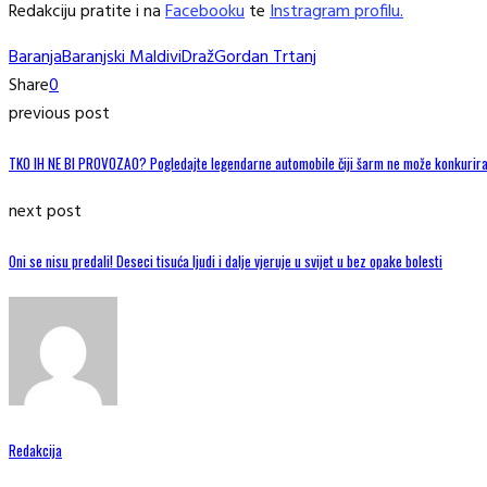
Redakciju pratite i na
Facebooku
te
Instragram profilu.
Baranja
Baranjski Maldivi
Draž
Gordan Trtanj
Share
0
previous post
TKO IH NE BI PROVOZAO? Pogledajte legendarne automobile čiji šarm ne može konkurira
next post
Oni se nisu predali! Deseci tisuća ljudi i dalje vjeruje u svijet u bez opake bolesti
Redakcija