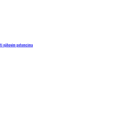
ti njihovim potomcima