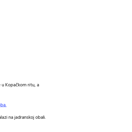
ne u Kopačkom ritu, a
oba.
azi na jadranskoj obali.