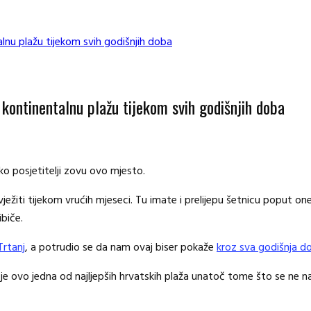
alnu plažu tijekom svih godišnjih doba
 kontinentalnu plažu tijekom svih godišnjih doba
ko posjetitelji zovu ovo mjesto.
vježiti tijekom vrućih mjeseci. Tu imate i prelijepu šetnicu poput o
ibiče.
Trtanj
, a potrudio se da nam ovaj biser pokaže
kroz sva godišnja d
e ovo jedna od najljepših hrvatskih plaža unatoč tome što se ne nal