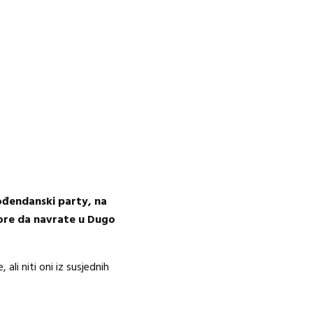
ođendanski party, na
tore da navrate u Dugo
ali niti oni iz susjednih