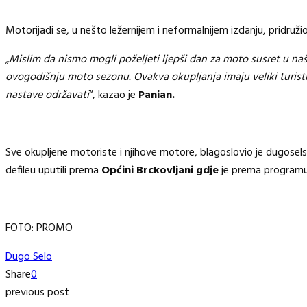
Motorijadi se, u nešto ležernijem i neformalnijem izdanju, pridruž
„Mislim da nismo mogli poželjeti ljepši dan za moto susret u na
ovogodišnju moto sezonu. Ovakva okupljanja imaju veliki turistič
nastave održavati
“, kazao je
Panian.
Sve okupljene motoriste i njihove motore, blagoslovio je dugosels
defileu uputili prema
Općini Brckovljani gdje
je prema programu 
FOTO: PROMO
Dugo Selo
Share
0
previous post