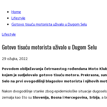
Home
Lifestyle
Gotovo tisuću motorista uživalo u Dugom Selu
Lifestyle
Gotovo tisuću motorista uživalo u Dugom Selu
29 ožujka, 2022
Povodom obilježavanja četrnaestog rođendana Moto Kluba D
kojem je sudjelovalo gotovo tisuću motora. Prekrasna, sun
Selo na prvi ovogodišnji blagoslov motorista i njihovih mo
Nakon dvogodišnje stanke zbog epidemiološke situacije dugoselsko ok
zemalja kao što su
Slovenija, Bosna i Hercegovina, Srbija
, a b