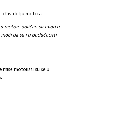
obožavatelj u motora.
a u motore odličan su uvod u
j moći da se i u budućnosti
e mise motoristi su se u
.