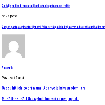
Za dvije godine kreću studiji usklađeni s potrebama tržišta
next post
Zagreb postaje epicentar ljepote! Stiže stručnjakinja koji će vas educirati o najboljim 
Redakcija
Povezani članci
Ovo su hit jela po državama! A za sve je kriva pandemija :)
MORATE PROBATI Ovo izgleda fino već na prvi pogled…