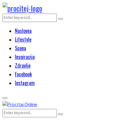
Search
Search
for:
Naslovna
Lifestyle
Scena
Inspiracija
Zdravlje
Facebook
Instagram
Primary
Menu
Search
Search
for: