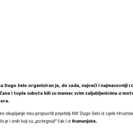
ugo Selo organiziran je, do sada, najveći i najmasovniji r
čana i topla subota bili su mamac svim zaljubljenicima u mo
tora.
upljanje nisu propustili prijatelji MK Dugo Selo iz cijele Hrvatske, 
ilo je i onih koji su „potegnuli“ čak i iz
Rumunjske.