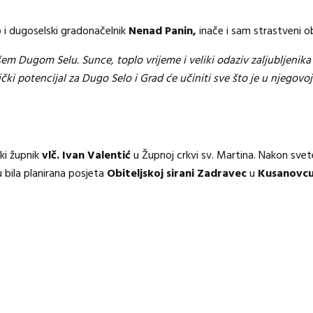
io i dugoselski gradonačelnik
Nenad Panin,
inače i sam strastveni 
šem Dugom Selu. Sunce, toplo vrijeme i veliki odaziv zaljubljenik
ki potencijal za Dugo Selo i Grad će učiniti sve što je u njegovo
ki župnik
vlč. Ivan Valentić
u Župnoj crkvi sv. Martina. Nakon svet
bila planirana posjeta
Obiteljskoj sirani Zadravec
u
Kusanovcu