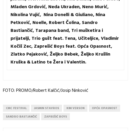
Mladen Grdović, Neda Ukraden, Neno Murić,
Nikolina Vujić, Nina Donelli & Giuliano, Nina
Petković, Noelle, Robert Čolina, Sandro
Bastiančić, Tarapana band, Tri mušketira i
prijatelji, Trio gušt feat. Tena, Učiteljice, Vladimir
Kočiš Zec, Zaprešić Boys feat. Opća Opasnost,
Zlatko Pejaković, Željko Bebek, Željko Krušlin
Kruška & Latino te Žera i Valentin.
FOTO: PROMO/Robert Kalčić/Josip Ninković
CMC FESTIVAL
JASMIN STAVROS
KIM VERSON
OPĆA OPASNOST
SANDRO BASTJANČIĆ
ZAPREŠIĆ BOYS