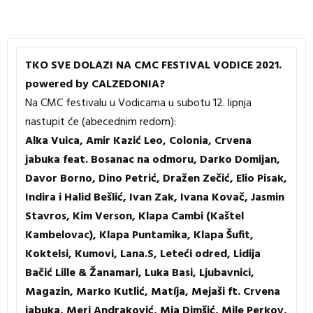
TKO SVE DOLAZI NA CMC FESTIVAL VODICE 2021.
powered by CALZEDONIA?
Na CMC festivalu u Vodicama u subotu 12. lipnja
nastupit će (abecednim redom):
Alka Vuica, Amir Kazić Leo, Colonia, Crvena
jabuka feat. Bosanac na odmoru, Darko Domijan,
Davor Borno, Dino Petrić, Dražen Zečić, Elio Pisak,
Indira i Halid Bešlić, Ivan Zak, Ivana Kovač, Jasmin
Stavros, Kim Verson, Klapa Cambi (Kaštel
Kambelovac), Klapa Puntamika, Klapa Šufit,
Koktelsi, Kumovi, Lana.S, Leteći odred, Lidija
Bačić Lille & Žanamari, Luka Basi, Ljubavnici,
Magazin, Marko Kutlić, Matíja, Mejaši ft. Crvena
jabuka, Meri Andraković, Mia Dimšić, Mile Perkov,