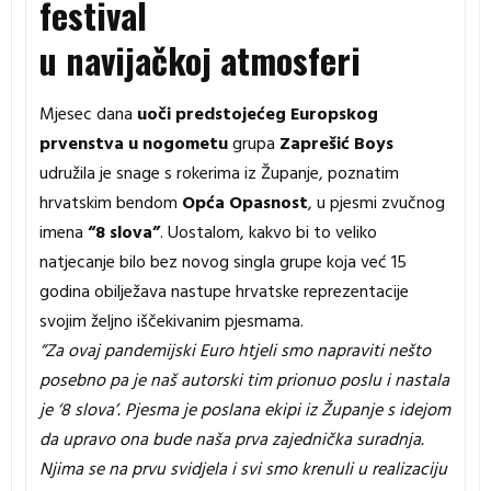
festival
u navijačkoj atmosferi
Mjesec dana
uoči predstojećeg Europskog
prvenstva
u nogometu
grupa
Zaprešić Boys
udružila je snage s rokerima iz Županje, poznatim
hrvatskim bendom
Opća Opasnost
, u pjesmi zvučnog
imena
“8 slova”
. Uostalom, kakvo bi to veliko
natjecanje bilo bez novog singla grupe koja već 15
godina obilježava nastupe hrvatske reprezentacije
svojim željno iščekivanim pjesmama.
“Za ovaj pandemijski Euro htjeli smo napraviti nešto
posebno pa je naš autorski tim prionuo poslu i nastala
je ‘8 slova’. Pjesma je poslana ekipi iz Županje s idejom
da upravo ona bude naša prva zajednička suradnja.
Njima se na prvu svidjela i svi smo krenuli u realizaciju