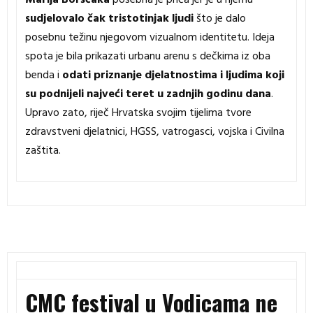
Marija Borščaka
posebna je priča jer je u njemu
sudjelovalo čak tristotinjak ljudi
što je dalo
posebnu težinu njegovom vizualnom identitetu. Ideja
spota je bila prikazati urbanu arenu s dečkima iz oba
benda i
odati priznanje djelatnostima i ljudima koji
su podnijeli najveći teret u zadnjih godinu dana
.
Upravo zato, riječ Hrvatska svojim tijelima tvore
zdravstveni djelatnici, HGSS, vatrogasci, vojska i Civilna
zaštita.
CMC festival u Vodicama ne