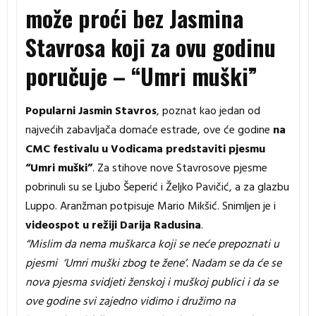
može proći bez Jasmina
Stavrosa koji za ovu godinu
poručuje – “Umri muški”
Popularni Jasmin Stavros
, poznat kao jedan od
najvećih zabavljača domaće estrade, ove će godine
na
CMC festivalu u Vodicama predstaviti pjesmu
“Umri muški”
. Za stihove nove Stavrosove pjesme
pobrinuli su se Ljubo Šeperić i Željko Pavičić, a za glazbu
Luppo. Aranžman potpisuje Mario Mikšić. Snimljen je i
videospot u režiji Darija Radusina
.
“Mislim da nema muškarca koji se neće prepoznati u
pjesmi ‘Umri muški zbog te žene’. Nadam se da će se
nova pjesma svidjeti ženskoj i muškoj publici i da se
ove godine svi zajedno vidimo i družimo na