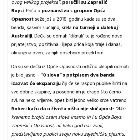
ovog velikog projekta”
,
poručili su Zaprešić
Boysi
. Priča o
poznanstvu s grupom Opća
Opasnost
seže još u 2018. godinu kada su se dva
benda, sasvim slučajno, srela
na turneji u dalekoj
Australiji
. Dečki su odmah ‘kliknuli’ te je rođeno novo
prijateljstvo, pozitivna i lijepa priča koja traje i danas,
okrunjena ovim, za njih posebnim projektom.
Da su se dečki iz Opće Opasnosti odlično uklopili odmah
je bilo jasno –
“8 slova” s potpisom dva benda
izazvat će ekspanziju
čiji će se raspon publike širiti na
sve dobne skupine, a posebno im je drago što ćemo
svi, na neko vrijeme, opet biti jedno veliko srce vatreno.
Rokeri kažu da u životu ništa nije slučajnost
:
“Ako
krenemo brojiti osam slova imamo ih i u Opća Boys,
Zaprešić i Opasnost, ali kako god nas zvali,
predstavljamo publici svoju novu zajedničku pjesmu,