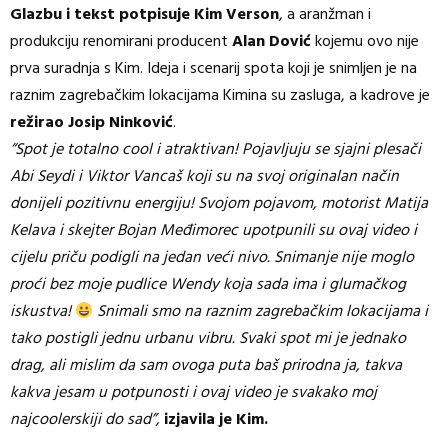
Glazbu i tekst potpisuje Kim Verson
, a aranžman i
produkciju renomirani producent
Alan Dović
kojemu ovo nije
prva suradnja s Kim. Ideja i scenarij spota koji je snimljen je na
raznim zagrebačkim lokacijama Kimina su zasluga, a kadrove je
režirao Josip Ninković
.
“Spot je totalno cool i atraktivan! Pojavljuju se sjajni plesači
Abi Seydi i Viktor Vancaš koji su na svoj originalan način
donijeli pozitivnu energiju! Svojom pojavom, motorist Matija
Kelava i skejter Bojan Međimorec upotpunili su ovaj video i
cijelu priču podigli na jedan veći nivo. Snimanje nije moglo
proći bez moje pudlice Wendy koja sada ima i glumačkog
iskustva!
Snimali smo na raznim zagrebačkim lokacijama i
tako postigli jednu urbanu vibru. Svaki spot mi je jednako
drag, ali mislim da sam ovoga puta baš prirodna ja, takva
kakva jesam u potpunosti i ovaj video je svakako moj
najcoolerskiji do sad”,
izjavila je Kim.