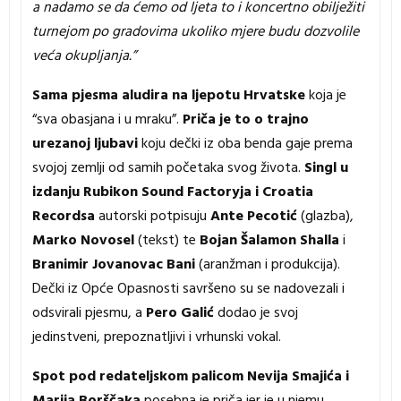
a nadamo se da ćemo od ljeta to i koncertno obilježiti
turnejom po gradovima ukoliko mjere budu dozvolile
veća okupljanja.”
Sama pjesma aludira na ljepotu Hrvatske
koja je
“sva obasjana i u mraku”.
Priča je to o trajno
urezanoj ljubavi
koju dečki iz oba benda gaje prema
svojoj zemlji od samih početaka svog života.
Singl u
izdanju Rubikon Sound Factoryja i Croatia
Recordsa
autorski potpisuju
Ante Pecotić
(glazba),
Marko Novosel
(tekst) te
Bojan Šalamon Shalla
i
Branimir Jovanovac Bani
(aranžman i produkcija).
Dečki iz Opće Opasnosti savršeno su se nadovezali i
odsvirali pjesmu, a
Pero Galić
dodao je svoj
jedinstveni, prepoznatljivi i vrhunski vokal.
Spot pod redateljskom palicom Nevija Smajića i