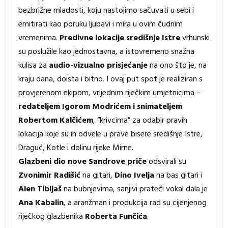
bezbrižne mladosti, koju nastojimo sačuvati u sebi i
emitirati kao poruku ljubavi i mira u ovim čudnim
vremenima.
Predivne lokacije središnje Istre
vrhunski
su poslužile kao jednostavna, a istovremeno snažna
kulisa za
audio-vizualno prisjećanje
na ono što je, na
kraju dana, doista i bitno. I ovaj put spot je realiziran s
provjerenom ekipom, vrijednim riječkim umjetnicima –
redateljem Igorom Modrićem i snimateljem
Robertom Kalčićem
, “krivcima” za odabir pravih
lokacija koje su ih odvele u prave bisere središnje Istre,
Draguć, Kotle i dolinu rijeke Mirne.
Glazbeni dio nove Sandrove priče
odsvirali su
Zvonimir Radišić
na gitari,
Dino Ivelja
na bas gitari i
Alen Tibljaš
na bubnjevima, sanjivi prateći vokal dala je
Ana Kabalin
, a aranžman i produkcija rad su cijenjenog
riječkog glazbenika
Roberta Funčića
.