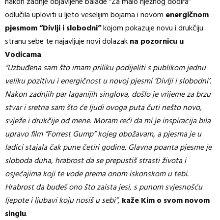
nakon zadnje objavljene balade “Za malo nježnog dodira”
odlučila uploviti u ljeto veselijim bojama i novom
energičnom
pjesmom “Divlji i slobodni”
kojom pokazuje novu i drukčiju
stranu sebe te najavljuje novi dolazak
na pozornicu u
Vodicama
.
“Uzbuđena sam što imam priliku podijeliti s publikom jednu
veliku pozitivu i energičnost u novoj pjesmi ‘Divlji i slobodni’.
Nakon zadnjih par laganijih singlova, došlo je vrijeme za brzu
stvar i sretna sam što će ljudi ovoga puta čuti nešto novo,
svježe i drukčije od mene. Moram reći da mi je inspiracija bila
upravo film “Forrest Gump” kojeg obožavam, a pjesma je u
ladici stajala čak pune četiri godine. Glavna poanta pjesme je
sloboda duha, hrabrost da se prepustiš strasti života i
osjećajima koji te vode prema onom iskonskom u tebi.
Hrabrost da budeš ono što zaista jesi, s punom svjesnošću
ljepote i ljubavi koju nosiš u sebi”,
kaže Kim o svom novom
singlu
.