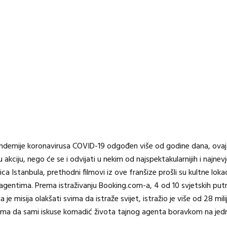
 pandemije koronavirusa COVID-19 odgođen više od godine dana, ovaj
 akciju, nego će se i odvijati u nekim od najspektakularnijih i najnev
a Istanbula, prethodni filmovi iz ove franšize prošli su kultne lokac
agentima. Prema istraživanju Booking.com-a, 4 od 10 svjetskih putn
ja je misija olakšati svima da istraže svijet, istražio je više od 28 mil
lma da sami iskuse komadić života tajnog agenta boravkom na jedno