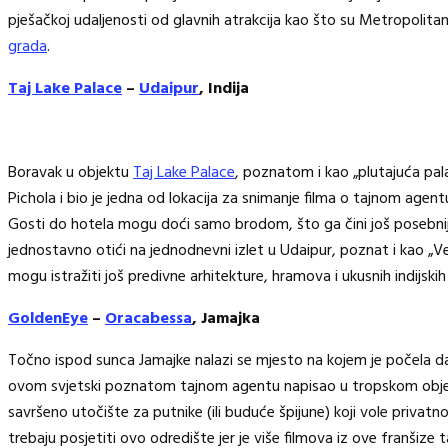
pješačkoj udaljenosti od glavnih atrakcija kao što su Metropolita
grada
.
Taj Lake Palace
–
Udaipur
, Indija
Boravak u objektu
Taj Lake Palace
, poznatom i kao „plutajuća pala
Pichola i bio je jedna od lokacija za snimanje filma o tajnom age
Gosti do hotela mogu doći samo brodom, što ga čini još posebniji
jednostavno otići na jednodnevni izlet u Udaipur, poznat i kao „V
mogu istražiti još predivne arhitekture, hramova i ukusnih indijskih 
GoldenEye
–
Oracabessa
, Jamajka
Točno ispod sunca Jamajke nalazi se mjesto na kojem je počela dana
ovom svjetski poznatom tajnom agentu napisao u tropskom obj
savršeno utočište za putnike (ili buduće špijune) koji vole priva
trebaju posjetiti ovo odredište jer je više filmova iz ove franšize