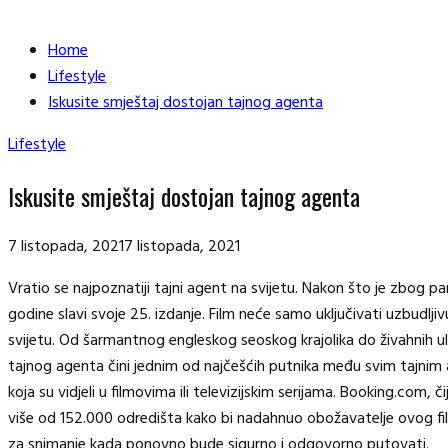
Home
Lifestyle
Iskusite smještaj dostojan tajnog agenta
Lifestyle
Iskusite smještaj dostojan tajnog agenta
7 listopada, 2021
7 listopada, 2021
Vratio se najpoznatiji tajni agent na svijetu. Nakon što je zbog
godine slavi svoje 25. izdanje. Film neće samo uključivati uzbudljivu
svijetu. Od šarmantnog engleskog seoskog krajolika do živahnih ulic
tajnog agenta čini jednim od najčešćih putnika među svim tajnim 
koja su vidjeli u filmovima ili televizijskim serijama. Booking.com, či
više od 152.000 odredišta kako bi nadahnuo obožavatelje ovog fi
za snimanje kada ponovno bude sigurno i odgovorno putovati.