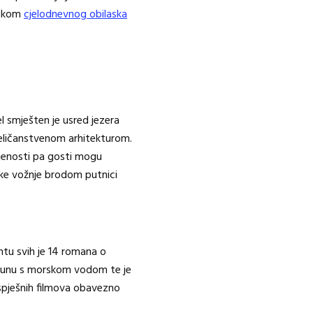
ijekom
cjelodnevnog obilaska
l smješten je usred jezera
 veličanstvenom arhitekturom.
ljenosti pa gosti mogu
atke vožnje brodom putnici
ntu svih je 14 romana o
 lagunu s morskom vodom te je
uspješnih filmova obavezno