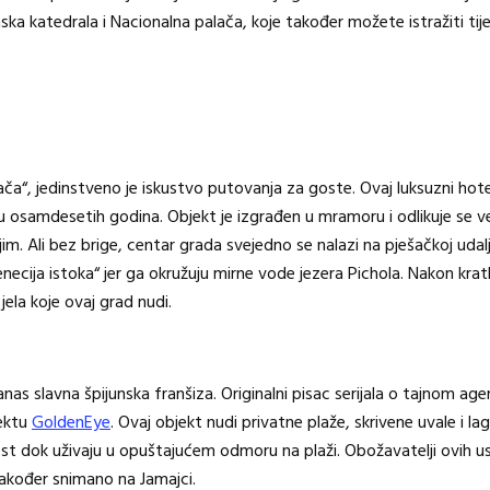
nska katedrala i Nacionalna palača, koje također možete istražiti t
ča“, jedinstveno je iskustvo putovanja za goste. Ovaj luksuzni hote
ntu osamdesetih godina. Objekt je izgrađen u mramoru i odlikuje se
m. Ali bez brige, centar grada svejedno se nalazi na pješačkoj uda
enecija istoka“ jer ga okružuju mirne vode jezera Pichola. Nakon kr
jela koje ovaj grad nudi.
s slavna špijunska franšiza. Originalni pisac serijala o tajnom age
ektu
GoldenEye
. Ovaj objekt nudi privatne plaže, skrivene uvale i
tnost dok uživaju u opuštajućem odmoru na plaži. Obožavatelji ovih 
 također snimano na Jamajci.