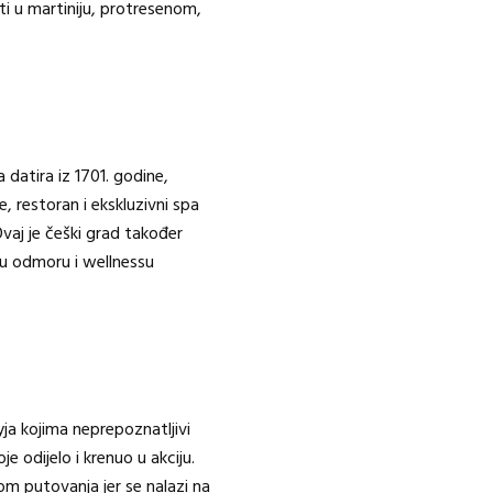
ati u martiniju, protresenom,
ja datira iz 1701. godine,
 restoran i ekskluzivni spa
vaj je češki grad također
 u odmoru i wellnessu
a kojima neprepoznatljivi
je odijelo i krenuo u akciju.
kom putovanja jer se nalazi na