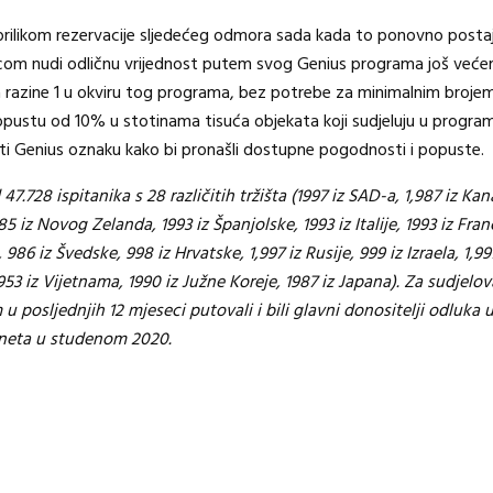
 prilikom rezervacije sljedećeg odmora sada kada to ponovno posta
g.com nudi odličnu vrijednost putem svog Genius programa još veće
razine 1 u okviru tog programa, bez potrebe za minimalnim brojem
popustu od 10% u stotinama tisuća objekata koji sudjeluju u programu
žiti Genius oznaku kako bi pronašli dostupne pogodnosti i popuste.
728 ispitanika s 28 različitih tržišta (1997 iz SAD-a, 1,987 iz Kan
985 iz Novog Zelanda, 1993 iz Španjolske, 1993 iz Italije, 1993 iz Fr
6 iz Švedske, 998 iz Hrvatske, 1,997 iz Rusije, 999 iz Izraela, 1,997 
953 iz Vijetnama, 1990 iz Južne Koreje, 1987 iz Japana). Za sudjelov
u posljednjih 12 mjeseci putovali i bili glavni donositelji odluka u
rneta u studenom 2020.