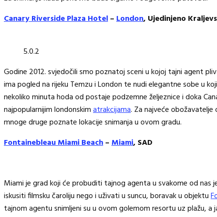
Canary Riverside Plaza Hotel
–
London
, Ujedinjeno Kraljev
5.0.2
Godine 2012. svjedočili smo poznatoj sceni u kojoj tajni agent pl
ima pogled na rijeku Temzu i London te nudi elegantne sobe u koj
nekoliko minuta hoda od postaje podzemne željeznice i doka Canar
najpopularnijim londonskim
atrakcijama
. Za najveće obožavatelje 
mnoge druge poznate lokacije snimanja u ovom gradu.
Fontainebleau Miami Beach
–
Miami
, SAD
Miami je grad koji će probuditi tajnog agenta u svakome od nas jer
iskusiti filmsku čaroliju nego i uživati u suncu, boravak u objektu
F
tajnom agentu snimljeni su u ovom golemom resortu uz plažu, a jas