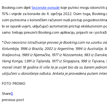
Booking.com dijeli
Sezonske ponude
koje putnici mogu iskoristiti
15% i vrijede za boravke do 4. siječnja 2022. Osim toga, Bookin
svim putnicima s korisničkim računom nudi pristup pogodnostima 
bi se ispunili uvjeti, uključujući automatski pristup ekskluzivnom 
samo trebaju preuzeti Booking.com aplikaciju, prijaviti se i potra
*
Ovo neovisno istraživanje proveo je Booking.com na uzorku od 47.
Kolumbije, 1996 iz Brazila, 2002 iz Argentine, 1994 iz Australije, 
Kraljevstva, 1989 iz Njemačke, 1977 iz Nizozemske, 983 iz Danske, 98
Hong Konga, 1,991 iz Tajlanda, 1977 iz Singapura, 998 iz Tajvana, 
morali imati 18 godina ili više te je uvjet bio da su barem jednom 
uključeni u donošenje odluka. Anketa je provedena putem inte
FOTO: PROMO
Share
0
previous post