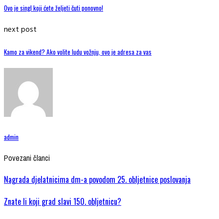
Ovo je singl koji ćete željeti čuti ponovno!
next post
Kamo za vikend? Ako volite ludu vožnju, ovo je adresa za vas
admin
Povezani članci
Nagrada djelatnicima dm-a povodom 25. obljetnice poslovanja
Znate li koji grad slavi 150. obljetnicu?