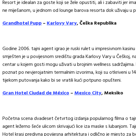
Resort je idealan za goste koji se žele opustiti, ali i zabaviti jer 
ne miješanom, u jednom od lounge barova resorta dok uživaju u 
Grandhotel Pupp
–
Karlovy Vary
, Češka Republika
Godine 2006. tajni agent igrao je ruski rulet u impresivnom kasinu 
smješten je u povijesnom središtu grada Karlovy Vary u Češkoj, na
centar u kojem gosti mogu uživati u brojnim wellness sadržajima. 
poznat po nevjerojatnim termalnim izvorima, koji su otkriveni u 1
tijekom putovanja kako bi se vratili kući potpuno opušteni.
Gran Hotel Ciudad de México
–
Mexico City
, Meksiko
Početna scena dvadeset četvrtog izdanja popularnog filma o taj
agent ležerno šeće ulicom skrivajući lice iza maske s lubanjom. Ta
Hotel krasi predivna povijesna arhitektura i odlično je mjesto za bo