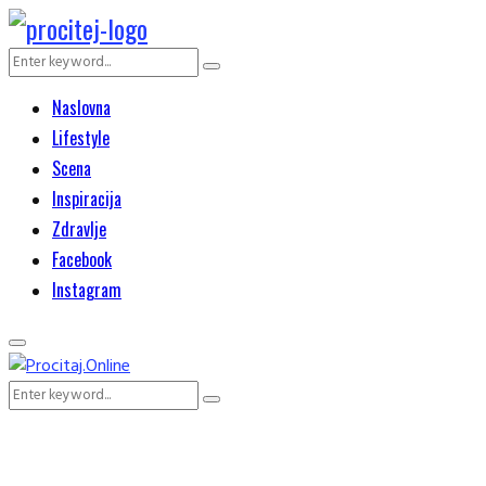
Search
Search
for:
Naslovna
Lifestyle
Scena
Inspiracija
Zdravlje
Facebook
Instagram
Primary
Menu
Search
Search
for: