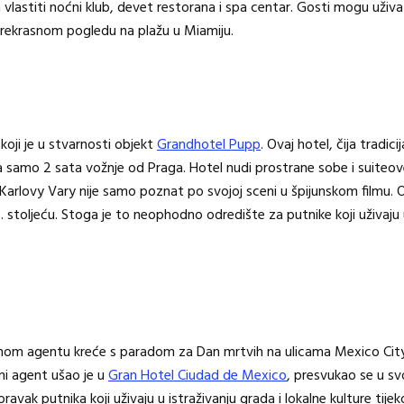
ima vlastiti noćni klub, devet restorana i spa centar. Gosti mogu uživ
prekrasnom pogledu na plažu u Miamiju.
koji je u stvarnosti objekt
Grandhotel Pupp
. Ovaj hotel, čija tradici
 samo 2 sata vožnje od Praga. Hotel nudi prostrane sobe i suiteove,
Karlovy Vary nije samo poznat po svojoj sceni u špijunskom filmu. O
4. stoljeću. Stoga je to neophodno odredište za putnike koji uživaju
nom agentu kreće s paradom za Dan mrtvih na ulicama Mexico Cityj
jni agent ušao je u
Gran Hotel Ciudad de Mexico
, presvukao se u svo
ravak putnika koji uživaju u istraživanju grada i lokalne kulture tije