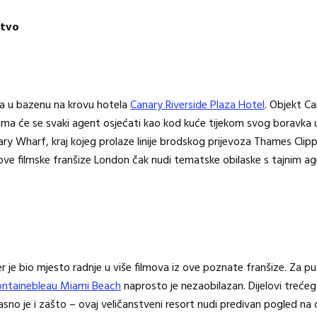
stvo
iva u bazenu na krovu hotela
Canary Riverside Plaza Hotel
. Objekt Ca
ima će se svaki agent osjećati kao kod kuće tijekom svog boravka u
y Wharf, kraj kojeg prolaze linije brodskog prijevoza Thames Clipp
ove filmske franšize London čak nudi tematske obilaske s tajnim ag
 je bio mjesto radnje u više filmova iz ove poznate franšize. Za pu
ontainebleau Miami Beach
naprosto je nezaobilazan. Dijelovi trećeg 
no je i zašto – ovaj veličanstveni resort nudi predivan pogled na 