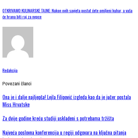
OTKRIVAMO KULINARSKE TAJNE: Nakon ovih savjeta postat ćete omiljeni kuhar, a vaša
će hrana biti raj za nepce
Redakcija
Povezani članci
Ona je i dalje najljepša! Lejla Filipović izgleda kao da je jučer postala
Miss Hrvatske
Za dvije godine kreću studiji usklađeni s potrebama tržišta
Najveća poslovna konferencija u regiji odgovara na ključna pitanja