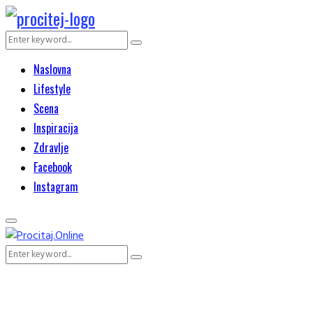
Search
Search
for:
Naslovna
Lifestyle
Scena
Inspiracija
Zdravlje
Facebook
Instagram
Primary
Menu
Search
Search
for: