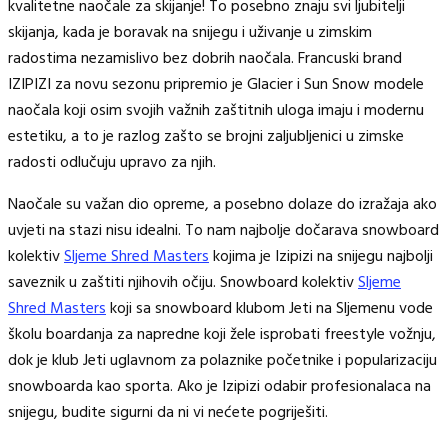
kvalitetne naočale za skijanje! To posebno znaju svi ljubitelji
skijanja, kada je boravak na snijegu i uživanje u zimskim
radostima nezamislivo bez dobrih naočala. Francuski brand
IZIPIZI za novu sezonu pripremio je Glacier i Sun Snow modele
naočala koji osim svojih važnih zaštitnih uloga imaju i modernu
estetiku, a to je razlog zašto se brojni zaljubljenici u zimske
radosti odlučuju upravo za njih.
Naočale su važan dio opreme, a posebno dolaze do izražaja ako
uvjeti na stazi nisu idealni. To nam najbolje dočarava snowboard
kolektiv
Sljeme Shred Masters
kojima je Izipizi na snijegu najbolji
saveznik u zaštiti njihovih očiju. Snowboard kolektiv
Sljeme
Shred Masters
koji sa snowboard klubom Jeti na Sljemenu vode
školu boardanja za napredne koji žele isprobati freestyle vožnju,
dok je klub Jeti uglavnom za polaznike početnike i popularizaciju
snowboarda kao sporta. Ako je Izipizi odabir profesionalaca na
snijegu, budite sigurni da ni vi nećete pogriješiti.