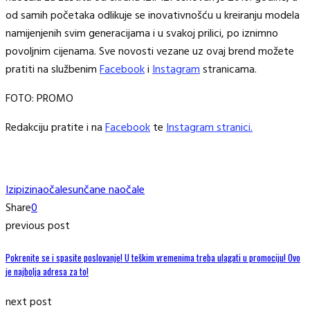
od samih početaka odlikuje se inovativnošću u kreiranju modela
namijenjenih svim generacijama i u svakoj prilici, po iznimno
povoljnim cijenama. Sve novosti vezane uz ovaj brend možete
pratiti na službenim
Facebook
i
Instagram
stranicama.
FOTO: PROMO
Redakciju pratite i na
Facebook
te
Instagram stranici.
Izipizi
naočale
sunčane naočale
Share
0
previous post
Pokrenite se i spasite poslovanje! U teškim vremenima treba ulagati u promociju! Ovo
je najbolja adresa za to!
next post