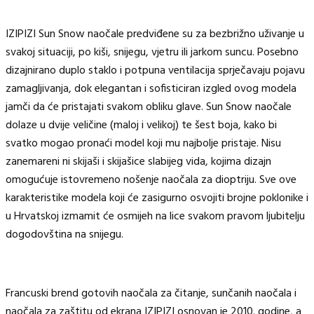
IZIPIZI Sun Snow naočale predviđene su za bezbrižno uživanje u
svakoj situaciji, po kiši, snijegu, vjetru ili jarkom suncu. Posebno
dizajnirano duplo staklo i potpuna ventilacija sprječavaju pojavu
zamagljivanja, dok elegantan i sofisticiran izgled ovog modela
jamči da će pristajati svakom obliku glave. Sun Snow naočale
dolaze u dvije veličine (maloj i velikoj) te šest boja, kako bi
svatko mogao pronaći model koji mu najbolje pristaje. Nisu
zanemareni ni skijaši i skijašice slabijeg vida, kojima dizajn
omogućuje istovremeno nošenje naočala za dioptriju. Sve ove
karakteristike modela koji će zasigurno osvojiti brojne poklonike i
u Hrvatskoj izmamit će osmijeh na lice svakom pravom ljubitelju
dogodovština na snijegu.
Francuski brend gotovih naočala za čitanje, sunčanih naočala i
naočala za zaštitu od ekrana IZIPIZI osnovan je 2010. godine, a