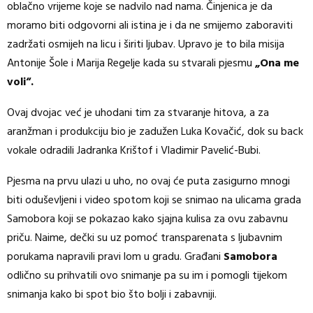
oblačno vrijeme koje se nadvilo nad nama. Činjenica je da
moramo biti odgovorni ali istina je i da ne smijemo zaboraviti
zadržati osmijeh na licu i širiti ljubav. Upravo je to bila misija
Antonije Šole i Marija Regelje kada su stvarali pjesmu
„Ona me
voli“.
Ovaj dvojac već je uhodani tim za stvaranje hitova, a za
aranžman i produkciju bio je zadužen Luka Kovačić, dok su back
vokale odradili Jadranka Krištof i Vladimir Pavelić-Bubi.
Pjesma na prvu ulazi u uho, no ovaj će puta zasigurno mnogi
biti oduševljeni i video spotom koji se snimao na ulicama grada
Samobora koji se pokazao kako sjajna kulisa za ovu zabavnu
priču. Naime, dečki su uz pomoć transparenata s ljubavnim
porukama napravili pravi lom u gradu. Građani
Samobora
odlično su prihvatili ovo snimanje pa su im i pomogli tijekom
snimanja kako bi spot bio što bolji i zabavniji.