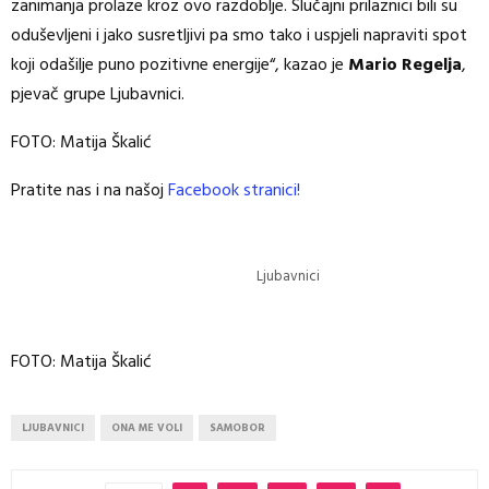
zanimanja prolaze kroz ovo razdoblje. Slučajni prilaznici bili su
oduševljeni i jako susretljivi pa smo tako i uspjeli napraviti spot
koji odašilje puno pozitivne energije“, kazao je
Mario Regelja
,
pjevač grupe Ljubavnici.
FOTO: Matija Škalić
Pratite nas i na našoj
Facebook stranici!
Ljubavnici
FOTO: Matija Škalić
LJUBAVNICI
ONA ME VOLI
SAMOBOR