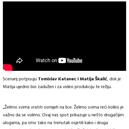
Scenarij potpisuju
Tomislav Katanec i Matija Škalić
, dok je
Matija ujedno bio zadužen i za video produkciju te režiju.
„Želimo svima vratiti osmijeh na lice. Želimo svima reći koliko je
važno da se volimo. Ovaj nas spot prikazuje u nešto drugačijim
ulogama, pa smo tako na trenutak osjetili kako i druga