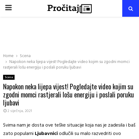
PRIMARY
MENU
Home
Scena
Napokon neka lijepa vijest! Pogledajte video kojim su zgodni momci
rastjerali lošu energiju i poslali poruku ljubavi
Scena
Napokon neka lijepa vijest! Pogledajte video kojim su
zgodni momci rastjerali lošu energiju i poslali poruku
ljubavi
2 siječnja, 2021
Svima nam je dosta ove teške situacije koja nas je zadesila i baš
zato popularni
Ljubavnici
odlučili su malo razvedriti ovo