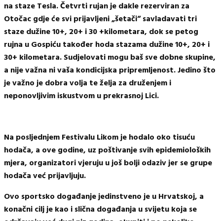
na staze Tesla. Četvrti rujan je dakle rezerviran za
Otočac gdje će svi prijavljeni „šetači“ savladavati tri
staze dužine
10+, 20+ i 30 +kilometara
, dok se petog
rujna u Gospiću također hoda stazama dužine
10+, 20+ i
30+ kilometara
. Sudjelovati mogu baš sve dobne skupine,
a nije važna ni vaša kondicijska pripremljenost. Jedino što
je važno je dobra volja te želja za druženjem i
neponovljivim iskustvom u prekrasnoj Lici.
Na posljednjem Festivalu Likom je hodalo
oko tisuću
hodača
, a ove godine, uz poštivanje svih epidemioloških
mjera, organizatori vjeruju u još bolji odaziv jer se grupe
hodača već prijavljuju.
Ovo sportsko događanje jedinstveno je u Hrvatskoj, a
konačni cilj je kao i slična događanja u svijetu koja se