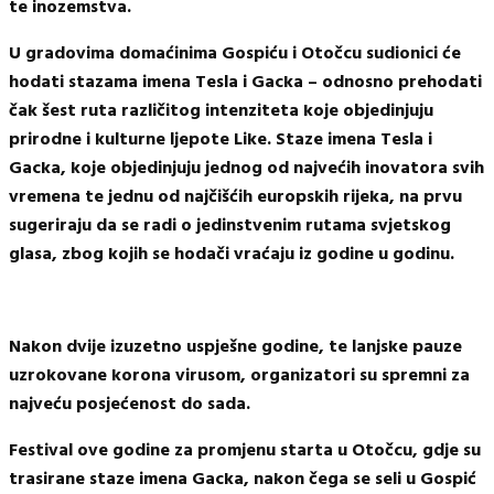
te inozemstva.
U gradovima domaćinima Gospiću i Otočcu sudionici će
hodati
stazama imena Tesla i Gacka
– odnosno prehodati
čak šest ruta različitog intenziteta koje objedinjuju
prirodne i kulturne ljepote Like. Staze imena Tesla i
Gacka, koje objedinjuju jednog od najvećih inovatora svih
vremena te jednu od najčišćih europskih rijeka, na prvu
sugeriraju da se radi o jedinstvenim rutama svjetskog
glasa, zbog kojih se hodači vraćaju iz godine u godinu.
Nakon dvije izuzetno uspješne godine, te lanjske pauze
uzrokovane korona virusom, organizatori su spremni za
najveću posjećenost do sada.
Festival ove godine za promjenu starta u Otočcu, gdje su
trasirane staze imena Gacka, nakon čega se seli u Gospić