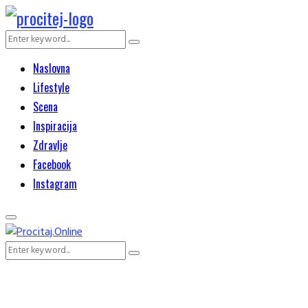
Search
Search
for:
Naslovna
Lifestyle
Scena
Inspiracija
Zdravlje
Facebook
Instagram
Primary
Menu
Search
Search
for: