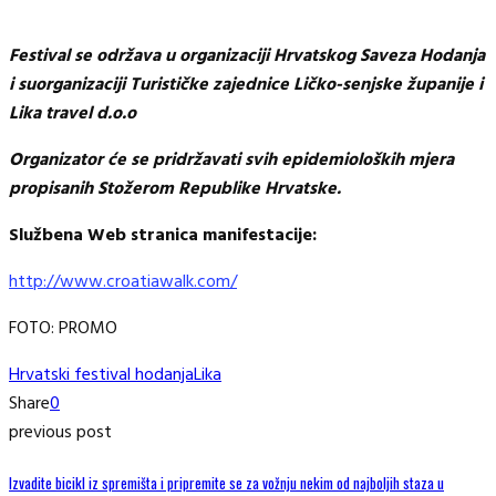
Festival se održava u organizaciji Hrvatskog Saveza Hodanja
i suorganizaciji Turističke zajednice Ličko-senjske županije i
Lika travel d.o.o
Organizator će se pridržavati svih epidemioloških mjera
propisanih Stožerom Republike Hrvatske.
Službena Web stranica manifestacije:
http://www.croatiawalk.com/
FOTO: PROMO
Hrvatski festival hodanja
Lika
Share
0
previous post
Izvadite bicikl iz spremišta i pripremite se za vožnju nekim od najboljih staza u