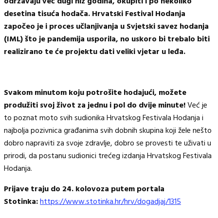
održavaju već dugi niz godina, okupiti i po nekoliko
desetina tisuća hodača. Hrvatski Festival Hodanja
započeo je i proces učlanjivanja u
Svjetski savez hodanja
(IML
) što je pandemija usporila, no uskoro bi trebalo biti
realizirano te će projektu dati veliki vjetar u leđa.
Svakom minutom koju potrošite hodajući, možete
produžiti svoj život za jednu i pol do dvije minute!
Već je
to poznat moto svih sudionika Hrvatskog Festivala Hodanja i
najbolja pozivnica građanima svih dobnih skupina koji žele nešto
dobro napraviti za svoje zdravlje, dobro se provesti te uživati u
prirodi, da postanu sudionici trećeg izdanja Hrvatskog Festivala
Hodanja.
Prijave traju do 24. kolovoza putem portala
Stotinka:
https://www.stotinka.hr/hrv/dogadjaj/1315