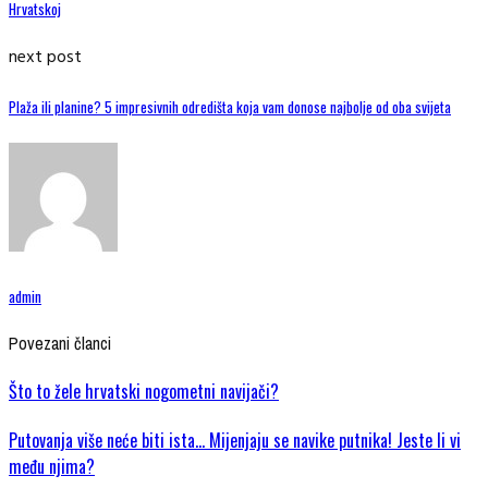
Hrvatskoj
next post
Plaža ili planine? 5 impresivnih odredišta koja vam donose najbolje od oba svijeta
admin
Povezani članci
Što to žele hrvatski nogometni navijači?
Putovanja više neće biti ista… Mijenjaju se navike putnika! Jeste li vi
među njima?