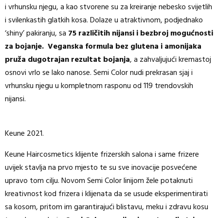
i vrhunsku njegu, a kao stvorene su za kreiranje nebesko svijetlih
i svilenkastih glatkih kosa. Dolaze u atraktivnom, podjednako
‘shiny’ pakiranju, sa
75 različitih nijansi
i bezbroj mogućnosti
za bojanje. Veganska formula bez glutena i amonijaka
pruža dugotrajan rezultat bojanja
, a zahvaljujući kremastoj
osnovi vrlo se lako nanose. Semi Color nudi prekrasan sjaj i
vrhunsku njegu u kompletnom rasponu od 119 trendovskih
nijansi.
Keune 2021.
Keune Haircosmetics klijente frizerskih salona i same frizere
uvijek stavlja na prvo mjesto te su sve inovacije posvećene
upravo tom cilju. Novom Semi Color linijom žele potaknuti
kreativnost kod frizera i klijenata da se usude eksperimentirati
sa kosom, pritom im garantirajući blistavu, meku i zdravu kosu