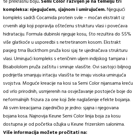
te prekrasnu boju
. Semi Color razvijen je na temelju tri
kompleksa: njegujućem, sjajnom i umirujućem.
Njegujući
kompleks sadrži Cocamida protein svile – moćan ekstrakt iz
crvenih algi koji popravlja oštećenu strukturu vlasi i povećava
hidrataciju. Formula dubinski njeguje kosu, što rezultira do 55%
više glatkoće u usporedbi s netretiranom kosom. Ekstrakt
pasjeg trna Buckthorn pruža kosi sjaj te ujednačava strukturu
vlasi. Umirujući kompleks s eteričnim uljem indijskog tamjana i
Bisabololom pruža zaštitu i smiruje vlasište. Ovi sastojci biljnog
podrijetla smanjuju iritaciju vlasišta te imaju visoka umirujuća
svojstva. Moguće kreacije na kosi sa Semi Color nijansama kreću
od vrlo prirodnih, usmjerenih na osvježavanje postojeće boje do
neformalnijih frizura za one koji žele naglašenije efekte bojanja.
Ali svim kreacijama zajedničko je jedno: sjajna i njegovana
bojana kosa. Najnovija Keune Semi Color linija boja za kosu
dostupna je od početka ožujka u Keune frizerskim salonima.
Više informacija možete pročitati na: