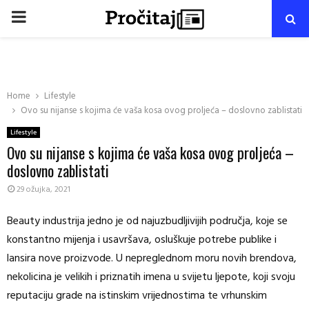
PRIMARY
MENU
Home
Lifestyle
Ovo su nijanse s kojima će vaša kosa ovog proljeća – doslovno zablistati
Lifestyle
Ovo su nijanse s kojima će vaša kosa ovog proljeća –
doslovno zablistati
29 ožujka, 2021
Beauty industrija jedno je od najuzbudljivijih područja, koje se
konstantno mijenja i usavršava, osluškuje potrebe publike i
lansira nove proizvode. U nepreglednom moru novih brendova,
nekolicina je velikih i priznatih imena u svijetu ljepote, koji svoju
reputaciju grade na istinskim vrijednostima te vrhunskim