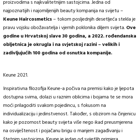
proizvodima s najkvalitetnijim sastojcima. Jedna od
najpoznatijih i najomiljenijih beauty kompanija na svijetu –
Keune Haircosmetics
– tokom posljednjih desetljeća stekla je
pravu vojsku obožavatelja i vjernih poklonika diljem svijeta.
Ove
godine u Hrvatskoj slave 30 godina, a 2022. rođendanska
obljetnica je okrugla i na svjetskoj razini – velikih i
zadivljujućih 100 godina od osnutka kompanije.
Keune 2021.
Inspirativna filozofija Keune-a počiva na premisi kako je ljepota
dostupna svima, dolazi u raznim oblicima i bojama te se mora
moći prilagoditi svakom pojedincu, s fokusom na
individualizaciju i jedinstvenost. Također, s obzirom na činjenicu
kako je pozornost beauty svijeta više nego ikad preusmjerena
na osviještenost i pojačanu brigu o manjem zagađivanju i
štetnim sastojcima, Keune je jedan od svijetlih primjera