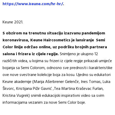
https://www.keune.com/hr-hr/
.
Keune 2021.
S obzirom na trenutnu situaciju izazvanu pandemijom
koronavirusa, Keune Haircosmetics je lansiranje Semi
Color linije održao online, uz podršku brojnih partnera
salona i frizera iz cijele regije.
Snimljeno je ukupno 12
različitih videa, u kojima su frizeri iz cijele regije prikazali umijeće
bojanja sa Semi Colorom, odnosno sve prednosti i karakteristike
ove nove svestrane kolekcije boja za kosu. Ujedno su edukatori
Keune akademije (Marija Ašerbrener Gelenčir, Ines Tomas, Luka
Škvorc, Kristijana Pižir Gavrić ,Tea Martina Kraševac Furlan,
Kristina Vugrek) snimili edukacijski inspirativni video sa svim
informacijama vezanim za nove Semi Color boje.