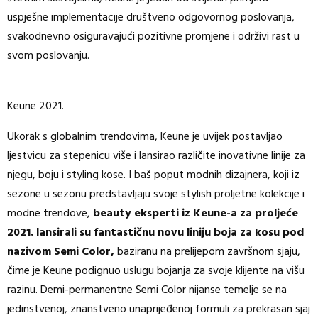
uspješne implementacije društveno odgovornog poslovanja,
svakodnevno osiguravajući pozitivne promjene i održivi rast u
svom poslovanju.
Keune 2021.
Ukorak s globalnim trendovima, Keune je uvijek postavljao
ljestvicu za stepenicu više i lansirao različite inovativne linije za
njegu, boju i styling kose. I baš poput modnih dizajnera, koji iz
sezone u sezonu predstavljaju svoje stylish proljetne kolekcije i
modne trendove,
beauty eksperti iz Keune-a za proljeće
2021. lansirali su fantastičnu novu liniju boja za kosu pod
nazivom Semi Color,
baziranu na prelijepom završnom sjaju,
čime je Keune podignuo uslugu bojanja za svoje klijente na višu
razinu. Demi-permanentne Semi Color nijanse temelje se na
jedinstvenoj, znanstveno unaprijeđenoj formuli za prekrasan sjaj