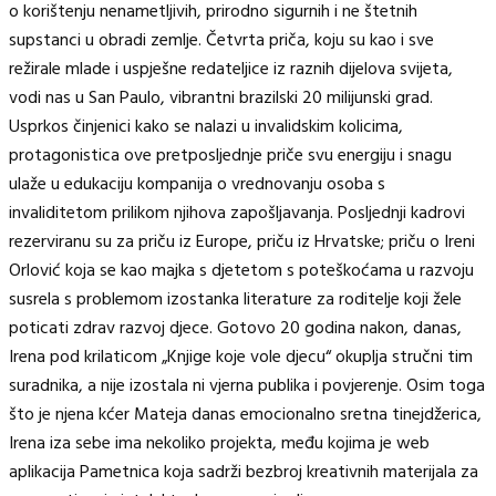
o korištenju nenametljivih, prirodno sigurnih i ne štetnih
supstanci u obradi zemlje. Četvrta priča, koju su kao i sve
režirale mlade i uspješne redateljice iz raznih dijelova svijeta,
vodi nas u San Paulo, vibrantni brazilski 20 milijunski grad.
Usprkos činjenici kako se nalazi u invalidskim kolicima,
protagonistica ove pretposljednje priče svu energiju i snagu
ulaže u edukaciju kompanija o vrednovanju osoba s
invaliditetom prilikom njihova zapošljavanja. Posljednji kadrovi
rezerviranu su za priču iz Europe, priču iz Hrvatske; priču o Ireni
Orlović koja se kao majka s djetetom s poteškoćama u razvoju
susrela s problemom izostanka literature za roditelje koji žele
poticati zdrav razvoj djece. Gotovo 20 godina nakon, danas,
Irena pod krilaticom „Knjige koje vole djecu“ okuplja stručni tim
suradnika, a nije izostala ni vjerna publika i povjerenje. Osim toga
što je njena kćer Mateja danas emocionalno sretna tinejdžerica,
Irena iza sebe ima nekoliko projekta, među kojima je web
aplikacija Pametnica koja sadrži bezbroj kreativnih materijala za