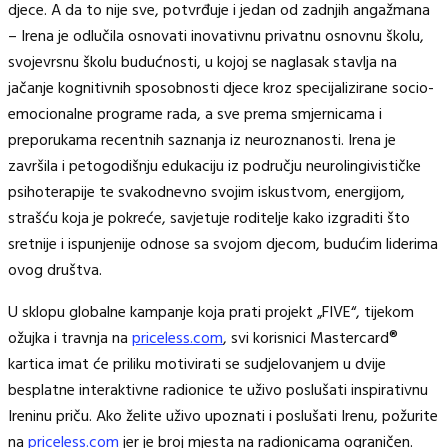
djece. A da to nije sve, potvrđuje i jedan od zadnjih angažmana
– Irena je odlučila osnovati inovativnu privatnu osnovnu školu,
svojevrsnu školu budućnosti, u kojoj se naglasak stavlja na
jačanje kognitivnih sposobnosti djece kroz specijalizirane socio-
emocionalne programe rada, a sve prema smjernicama i
preporukama recentnih saznanja iz neuroznanosti. Irena je
završila i petogodišnju edukaciju iz području neurolingivističke
psihoterapije te svakodnevno svojim iskustvom, energijom,
strašću koja je pokreće, savjetuje roditelje kako izgraditi što
sretnije i ispunjenije odnose sa svojom djecom, budućim liderima
ovog društva.
U sklopu globalne kampanje koja prati projekt „FIVE“, tijekom
ožujka i travnja na
priceless.com
, svi korisnici Mastercard®
kartica imat će priliku motivirati se sudjelovanjem u dvije
besplatne interaktivne radionice te uživo poslušati inspirativnu
Ireninu priču. Ako želite uživo upoznati i poslušati Irenu, požurite
na
priceless.com
jer je broj mjesta na radionicama ograničen.