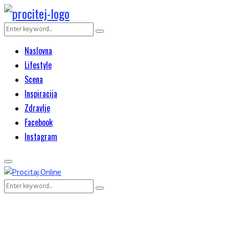
Search
Search
for:
Naslovna
Lifestyle
Scena
Inspiracija
Zdravlje
Facebook
Instagram
Primary
Menu
Search
Search
for: