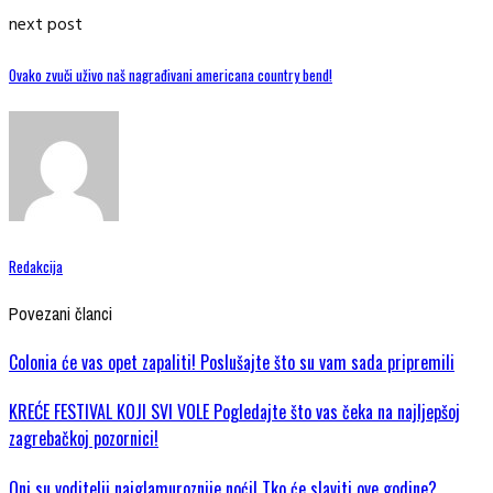
next post
Ovako zvuči uživo naš nagrađivani americana country bend!
Redakcija
Povezani članci
Colonia će vas opet zapaliti! Poslušajte što su vam sada pripremili
KREĆE FESTIVAL KOJI SVI VOLE Pogledajte što vas čeka na najljepšoj
zagrebačkoj pozornici!
Oni su voditelji najglamuroznije noći! Tko će slaviti ove godine?