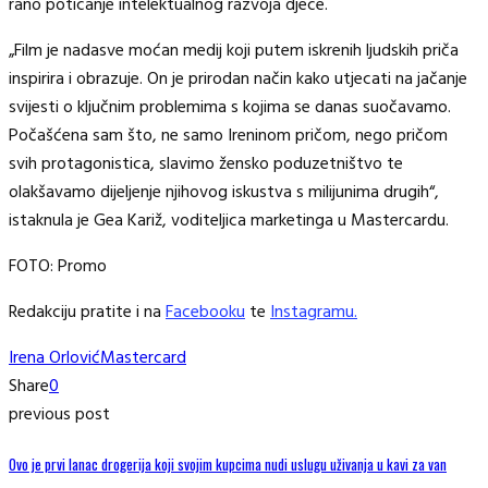
rano poticanje intelektualnog razvoja djece.
„Film je nadasve moćan medij koji putem iskrenih ljudskih priča
inspirira i obrazuje. On je prirodan način kako utjecati na jačanje
svijesti o ključnim problemima s kojima se danas suočavamo.
Počašćena sam što, ne samo Ireninom pričom, nego pričom
svih protagonistica, slavimo žensko poduzetništvo te
olakšavamo dijeljenje njihovog iskustva s milijunima drugih“,
istaknula je Gea Kariž, voditeljica marketinga u Mastercardu.
FOTO: Promo
Redakciju pratite i na
Facebooku
te
Instagramu.
Irena Orlović
Mastercard
Share
0
previous post
Ovo je prvi lanac drogerija koji svojim kupcima nudi uslugu uživanja u kavi za van