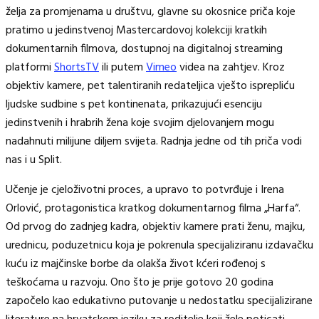
želja za promjenama u društvu, glavne su okosnice priča koje
pratimo u jedinstvenoj Mastercardovoj kolekciji kratkih
dokumentarnih filmova, dostupnoj na digitalnoj streaming
platformi
ShortsTV
ili putem
Vimeo
videa na zahtjev. Kroz
objektiv kamere, pet talentiranih redateljica vješto isprepliću
ljudske sudbine s pet kontinenata, prikazujući esenciju
jedinstvenih i hrabrih žena koje svojim djelovanjem mogu
nadahnuti milijune diljem svijeta. Radnja jedne od tih priča vodi
nas i u Split.
Učenje je cjeloživotni proces, a upravo to potvrđuje i Irena
Orlović, protagonistica kratkog dokumentarnog filma „Harfa“.
Od prvog do zadnjeg kadra, objektiv kamere prati ženu, majku,
urednicu, poduzetnicu koja je pokrenula specijaliziranu izdavačku
kuću iz majčinske borbe da olakša život kćeri rođenoj s
teškoćama u razvoju. Ono što je prije gotovo 20 godina
započelo kao edukativno putovanje u nedostatku specijalizirane