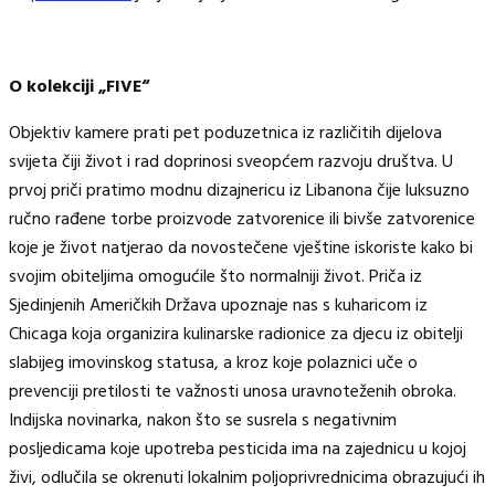
O kolekciji „FIVE“
Objektiv kamere prati pet poduzetnica iz različitih dijelova
svijeta čiji život i rad doprinosi sveopćem razvoju društva. U
prvoj priči pratimo modnu dizajnericu iz Libanona čije luksuzno
ručno rađene torbe proizvode zatvorenice ili bivše zatvorenice
koje je život natjerao da novostečene vještine iskoriste kako bi
svojim obiteljima omogućile što normalniji život. Priča iz
Sjedinjenih Američkih Država upoznaje nas s kuharicom iz
Chicaga koja organizira kulinarske radionice za djecu iz obitelji
slabijeg imovinskog statusa, a kroz koje polaznici uče o
prevenciji pretilosti te važnosti unosa uravnoteženih obroka.
Indijska novinarka, nakon što se susrela s negativnim
posljedicama koje upotreba pesticida ima na zajednicu u kojoj
živi, odlučila se okrenuti lokalnim poljoprivrednicima obrazujući ih