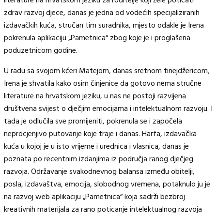
literature na hrvatskom jeziku za roditelje koji žele poticati
zdrav razvoj djece, danas je jedna od vodećih specijaliziranih
izdavačkih kuća, stručan tim suradnika, mjesto odakle je Irena
pokrenula aplikaciju „Pametnica“ zbog koje je i proglašena
poduzetnicom godine.
U radu sa svojom kćeri Matejom, danas sretnom tinejdžericom,
Irena je shvatila kako osim činjenice da gotovo nema stručne
literature na hrvatskom jeziku, u nas ne postoji razvijena
društvena svijest o dječjim emocijama i intelektualnom razvoju. I
tada je odlučila sve promijeniti, pokrenula se i započela
neprocjenjivo putovanje koje traje i danas. Harfa, izdavačka
kuća u kojoj je u isto vrijeme i urednica i vlasnica, danas je
poznata po recentnim izdanjima iz područja ranog dječjeg
razvoja. Održavanje svakodnevnog balansa između obitelji,
posla, izdavaštva, emocija, slobodnog vremena, potaknulo ju je
na razvoj web aplikaciju „Pametnica“ koja sadrži bezbroj
kreativnih materijala za rano poticanje intelektualnog razvoja