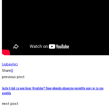
Ljubavnici
Share
0
previous post
Jeste li čuli za ovaj biser Hrvatske? Ovog vikenda obavezno posjetite ovaj raj za sva
osjetila
next post