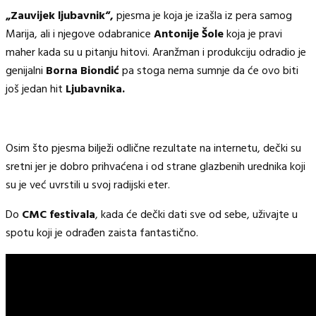
„Zauvijek ljubavnik“,
pjesma je koja je izašla iz pera samog
Marija, ali i njegove odabranice
Antonije Šole
koja je pravi
maher kada su u pitanju hitovi. Aranžman i produkciju odradio je
genijalni
Borna Biondić
pa stoga nema sumnje da će ovo biti
još jedan hit
Ljubavnika.
Osim što pjesma bilježi odlične rezultate na internetu, dečki su
sretni jer je dobro prihvaćena i od strane glazbenih urednika koji
su je već uvrstili u svoj radijski eter.
Do
CMC festivala
, kada će dečki dati sve od sebe, uživajte u
spotu koji je odrađen zaista fantastično.