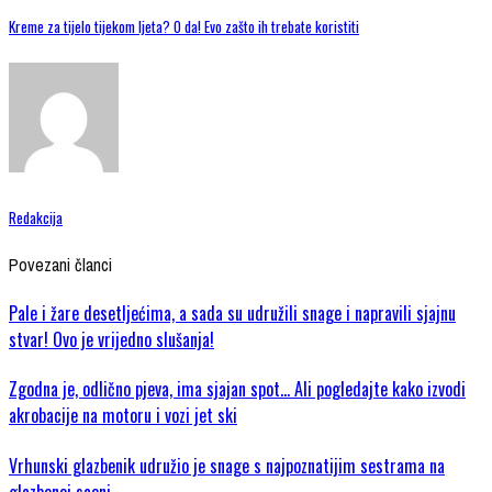
Kreme za tijelo tijekom ljeta? O da! Evo zašto ih trebate koristiti
Redakcija
Povezani članci
Pale i žare desetljećima, a sada su udružili snage i napravili sjajnu
stvar! Ovo je vrijedno slušanja!
Zgodna je, odlično pjeva, ima sjajan spot… Ali pogledajte kako izvodi
akrobacije na motoru i vozi jet ski
Vrhunski glazbenik udružio je snage s najpoznatijim sestrama na
glazbenoj sceni