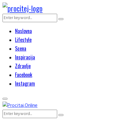
Search
Search
for:
Naslovna
Lifestyle
Scena
Inspiracija
Zdravlje
Facebook
Instagram
Primary
Menu
Search
Search
for: