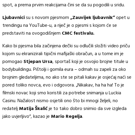
spot, a prema prvim reakcijama čini se da su pogodili u sridu.
Ljubavnici
su s novom pjesmom
„Zauvijek ljubavnik“
opet u
trendingu na YouTube-u, a riječ je o pjesmi s kojom će se
predstaviti na ovogodišnjem
CMC festivalu.
Kako bi pjesma bila začinjena dečki su odlučili složiti video priču
kojom su ekranizirali tipični mafijaški obračun, a u tome im je
pomogao
Stjepan Ursa
, sportaš koji je osvojio brojne titule u
bodybuildingu. Pištolji i gomila eura – odmah su zapeli za oko
brojnim gledateljima, no ako ste se pitali kakav je osjećaj naći se
pored toliko novca, evo i odgovora. „Nikakav, ha ha ha! To je
filmski novac koji smo koristili za potrebe snimanja u Luckia
Casinu. Nažalost nismo osjetili ono što bi mnogi željeli, no
redatelj
Matija Škalić
je to tako dobro snimio da sve izgleda
jako uvjerljivo“, kazao je
Mario Regelja
.