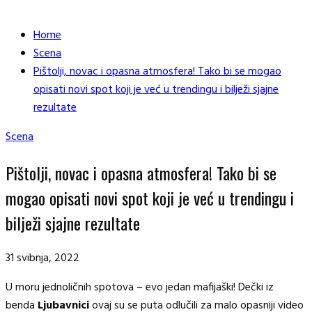
Home
Scena
Pištolji, novac i opasna atmosfera! Tako bi se mogao
opisati novi spot koji je već u trendingu i bilježi sjajne
rezultate
Scena
Pištolji, novac i opasna atmosfera! Tako bi se
mogao opisati novi spot koji je već u trendingu i
bilježi sjajne rezultate
31 svibnja, 2022
U moru jednoličnih spotova – evo jedan mafijaški! Dečki iz
benda
Ljubavnici
ovaj su se puta odlučili za malo opasniji video