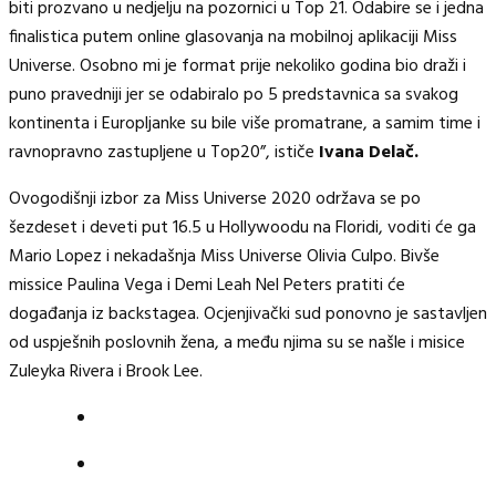
biti prozvano u nedjelju na pozornici u Top 21. Odabire se i jedna
finalistica putem online glasovanja na mobilnoj aplikaciji Miss
Universe. Osobno mi je format prije nekoliko godina bio draži i
puno pravedniji jer se odabiralo po 5 predstavnica sa svakog
kontinenta i Europljanke su bile više promatrane, a samim time i
ravnopravno zastupljene u Top20”, ističe
Ivana Delač.
Ovogodišnji izbor za Miss Universe 2020 održava se po
šezdeset i deveti put 16.5 u Hollywoodu na Floridi, voditi će ga
Mario Lopez i nekadašnja Miss Universe Olivia Culpo. Bivše
missice Paulina Vega i Demi Leah Nel Peters pratiti će
događanja iz backstagea. Ocjenjivački sud ponovno je sastavljen
od uspješnih poslovnih žena, a među njima su se našle i misice
Zuleyka Rivera i Brook Lee.