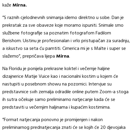
kaže
Mirna.
”S raznih cjelodnevnih snimanja idemo direktno u sobe. Dan je
prekratak za sve obaveze koje moramo ispuniti. Snimale smo
službene fotografije sa poznatim fotografom Fadilom
Berishom. Uistinu je profesionalan i vrlo pristupačan za suradnju,
a iskustvo sa seta ću pamtiti. Cimerica mi je s Malte i super se
slažemo”, prepričava lijepa
Mirna
.
Na Floridu je ponijela prekrasne koktel i večernje haljine
dizajnerice Matije Vuice kao i nacionalni kostim u kojem će
nastupiti u posebnom showu na pozornici. Intervjue su
predstavnice svih zemalja odradile online putem Zoom-a stoga
ih sutra očekuje samo preliminarno natjecanje kada će se
predstaviti u večernjim haljinama i kupaćim kostimima.
”Format natjecanja ponovno je promijenjen i nakon
preliminarnog prednatjecanja znati će se kojih će 20 djevojaka