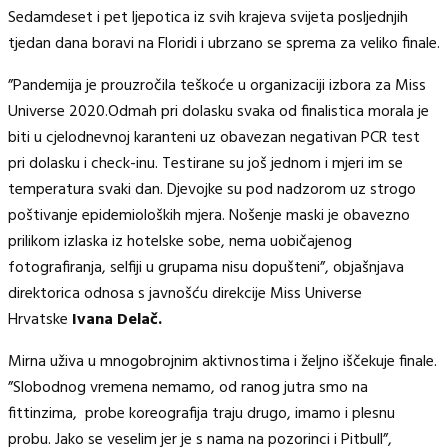
Sedamdeset i pet ljepotica iz svih krajeva svijeta posljednjih
tjedan dana boravi na Floridi i ubrzano se sprema za veliko finale.
”Pandemija je prouzročila teškoće u organizaciji izbora za Miss
Universe 2020.Odmah pri dolasku svaka od finalistica morala je
biti u cjelodnevnoj karanteni uz obavezan negativan PCR test
pri dolasku i check-inu. Testirane su još jednom i mjeri im se
temperatura svaki dan. Djevojke su pod nadzorom uz strogo
poštivanje epidemioloških mjera. Nošenje maski je obavezno
prilikom izlaska iz hotelske sobe, nema uobičajenog
fotografiranja, selfiji u grupama nisu dopušteni”, objašnjava
direktorica odnosa s javnošću direkcije Miss Universe
Hrvatske
Ivana Delač.
Mirna uživa u mnogobrojnim aktivnostima i željno iščekuje finale.
”Slobodnog vremena nemamo, od ranog jutra smo na
fittinzima, probe koreografija traju drugo, imamo i plesnu
probu. Jako se veselim jer je s nama na pozorinci i Pitbull”,