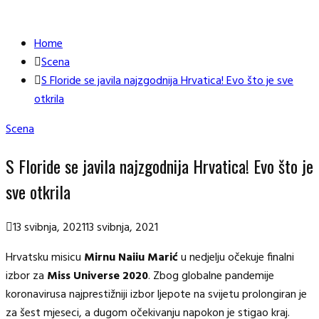
Home
Scena
S Floride se javila najzgodnija Hrvatica! Evo što je sve
otkrila
Scena
S Floride se javila najzgodnija Hrvatica! Evo što je
sve otkrila
13 svibnja, 2021
13 svibnja, 2021
Hrvatsku misicu
Mirnu Naiiu Marić
u nedjelju očekuje finalni
izbor za
Miss Universe 2020
. Zbog globalne pandemije
koronavirusa najprestižniji izbor ljepote na svijetu prolongiran je
za šest mjeseci, a dugom očekivanju napokon je stigao kraj.