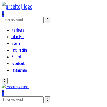
Search
Search
for:
Naslovna
Lifestyle
Scena
Inspiracija
Zdravlje
Facebook
Instagram
Primary
Menu
Search
Search
for: