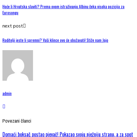
Hoće li Hrvatska slaviti? Prema ovom istraživanju Albinu čeka visoka pozicija za
Eurosongu
next post
Roditelji jeste li spremni? Vaši klince ovo će obožavati! Stiže nam Jojo
admin
Povezani članci
Domaći boksač postao pjevač! Pokazao svoju nježniju stranu, a za spot