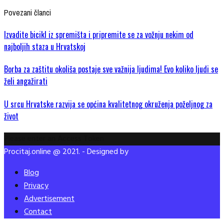
Povezani članci
Izvadite bicikl iz spremišta i pripremite se za vožnju nekim od
najboljih staza u Hrvatskoj
Borba za zaštitu okoliša postaje sve važnija ljudima! Evo koliko ljudi se
želi angažirati
U srcu Hrvatske razvija se općina kvalitetnog okruženja poželjnog za
život
Please enter an Access Token
Procitaj.online @ 2021. - Designed by
Blog
Privacy
Advertisement
Contact