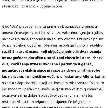
ovog vikenda svojim gostima omogućiti toliko željeni bijeg od
stvarnosti i to u krilo – voljene osobe.
Riječ ”Ora” prevedena na talijanski jezik označava vrijeme, a
upravo će ovdje, svi oni koji slave sv. Valentina i vjeruju u ljubav,
na nekoliko dana zaboraviti na to isto vrijeme. Od petka pa sve
do ponedjeljka, gostima hotela na raspolaganju stoji
nekoliko
različitih aranžmana, koji uključuju jedno ili dva noćenja
uz mogućnost doručka u sobi, rani check in i kasni check
out, korištenje fitness dvorane i parkinga u garaži,
mogućnost relaksirajuće masaže za dvoje u intimi sobe
te, naravno, romantičnu večeru u restoranu Allora
, koji se
nalazi u sklopu hotela, a koji je u kratkom roku postao ”place to
be” mnogim Splićanima, inače na glasu kao velikim gurmanima i
poznavateljima dobre ‘spize’. Svoj već renomirani status
restoran Allora tom prigodom zasigurno će još jednom