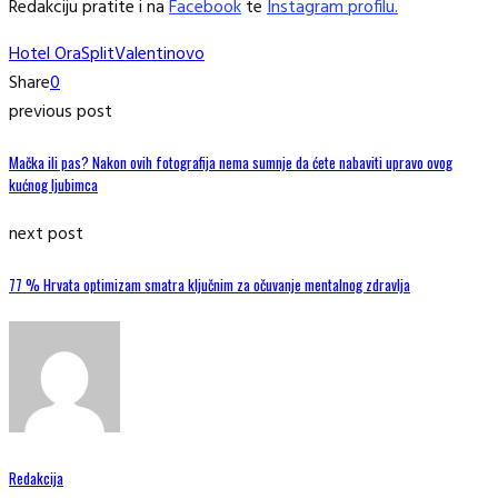
Redakciju pratite i na
Facebook
te
Instagram profilu.
Hotel Ora
Split
Valentinovo
Share
0
previous post
Mačka ili pas? Nakon ovih fotografija nema sumnje da ćete nabaviti upravo ovog
kućnog ljubimca
next post
77 % Hrvata optimizam smatra ključnim za očuvanje mentalnog zdravlja
Redakcija