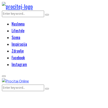
Search
Search
for:
Naslovna
Lifestyle
Scena
Inspiracija
Zdravlje
Facebook
Instagram
Primary
Menu
Search
Search
for: