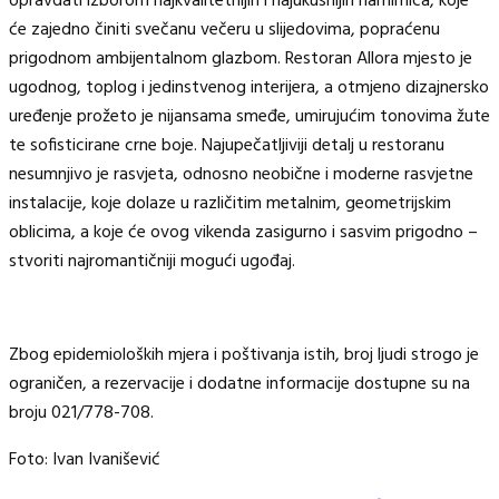
opravdati izborom najkvalitetnijih i najukusnijih namirnica, koje
će zajedno činiti svečanu večeru u slijedovima, popraćenu
prigodnom ambijentalnom glazbom. Restoran Allora mjesto je
ugodnog, toplog i jedinstvenog interijera, a otmjeno dizajnersko
uređenje prožeto je nijansama smeđe, umirujućim tonovima žute
te sofisticirane crne boje. Najupečatljiviji detalj u restoranu
nesumnjivo je rasvjeta, odnosno neobične i moderne rasvjetne
instalacije, koje dolaze u različitim metalnim, geometrijskim
oblicima, a koje će ovog vikenda zasigurno i sasvim prigodno –
stvoriti najromantičniji mogući ugođaj.
Zbog epidemioloških mjera i poštivanja istih, broj ljudi strogo je
ograničen, a rezervacije i dodatne informacije dostupne su na
broju 021/778-708.
Foto: Ivan Ivanišević