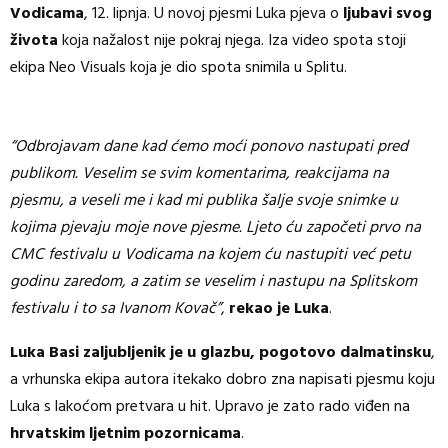
Vodicama
, 12. lipnja. U novoj pjesmi Luka pjeva o
ljubavi svog
života
koja nažalost nije pokraj njega. Iza video spota stoji
ekipa Neo Visuals koja je dio spota snimila u Splitu.
“Odbrojavam dane kad ćemo moći ponovo nastupati pred
publikom. Veselim se svim komentarima, reakcijama na
pjesmu, a veseli me i kad mi publika šalje svoje snimke u
kojima pjevaju moje nove pjesme. Ljeto ću započeti prvo na
CMC festivalu u Vodicama na kojem ću nastupiti već petu
godinu zaredom, a zatim se veselim i nastupu na Splitskom
festivalu i to sa Ivanom Kovač”
,
rekao je Luka
.
Luka Basi zaljubljenik je u glazbu, pogotovo dalmatinsku
,
a vrhunska ekipa autora itekako dobro zna napisati pjesmu koju
Luka s lakoćom pretvara u hit. Upravo je zato rado viđen na
hrvatskim ljetnim pozornicama
.