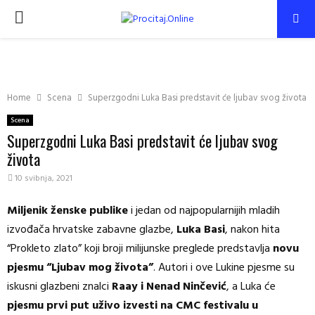
PRIMARY
MENU
Home
Scena
Superzgodni Luka Basi predstavit će ljubav svog života
Scena
Superzgodni Luka Basi predstavit će ljubav svog
života
10 svibnja, 2021
Miljenik ženske publike
i jedan od najpopularnijih mladih
izvođača hrvatske zabavne glazbe,
Luka Basi
, nakon hita
“Prokleto zlato” koji broji milijunske preglede predstavlja
novu
pjesmu “Ljubav mog života”
. Autori i ove Lukine pjesme su
iskusni glazbeni znalci
Raay i Nenad Ninčević
, a Luka će
pjesmu prvi put uživo izvesti na CMC festivalu u