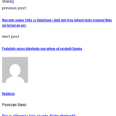
Share
0
previous post
Napravite ovakve fotke za Valentinovo i dobit ćete hrpu lajkova! Imate vremena! Neka
vaš Instagram gori
next post
Pogledajte unisex dokoljenke napravljene od posebnih tkanina
Redakcija
Povezani članci