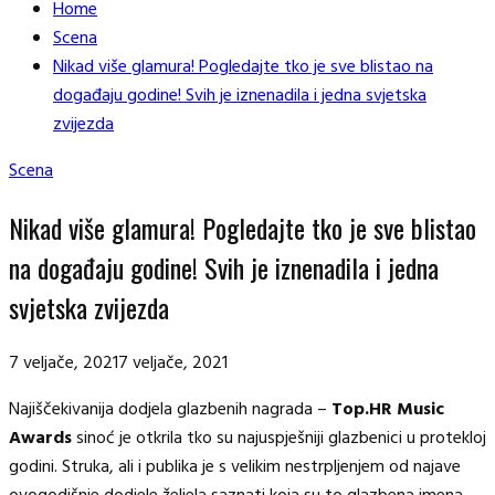
Home
Scena
Nikad više glamura! Pogledajte tko je sve blistao na
događaju godine! Svih je iznenadila i jedna svjetska
zvijezda
Scena
Nikad više glamura! Pogledajte tko je sve blistao
na događaju godine! Svih je iznenadila i jedna
svjetska zvijezda
7 veljače, 2021
7 veljače, 2021
Najiščekivanija dodjela glazbenih nagrada –
Top.HR Music
Awards
sinoć je otkrila tko su najuspješniji glazbenici u protekloj
godini. Struka, ali i publika je s velikim nestrpljenjem od najave