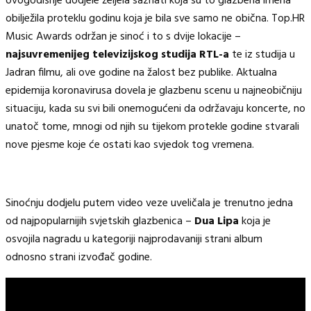
ovogodišnje dodjele željela saznati koja su to glazbena imena
obilježila proteklu godinu koja je bila sve samo ne obična. Top.HR
Music Awards održan je sinoć i to s dvije lokacije –
najsuvremenijeg televizijskog studija RTL-a
te iz studija u
Jadran filmu, ali ove godine na žalost bez publike. Aktualna
epidemija koronavirusa dovela je glazbenu scenu u najneobičniju
situaciju, kada su svi bili onemogućeni da održavaju koncerte, no
unatoč tome, mnogi od njih su tijekom protekle godine stvarali
nove pjesme koje će ostati kao svjedok tog vremena.
Sinoćnju dodjelu putem video veze uveličala je trenutno jedna
od najpopularnijih svjetskih glazbenica –
Dua Lipa
koja je
osvojila nagradu u kategoriji najprodavaniji strani album
odnosno strani izvođač godine.