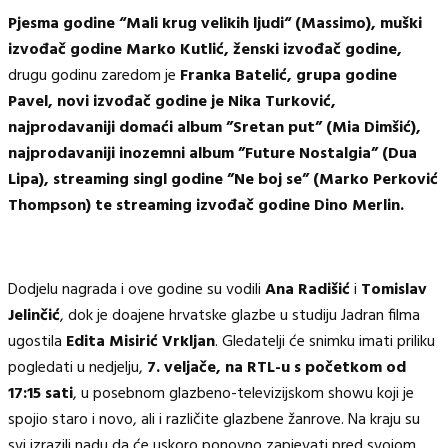
Pjesma godine “Mali krug velikih ljudi“ (Massimo),
muški
izvođač godine Marko Kutlić, ženski izvođač godine,
drugu godinu zaredom je
Franka Batelić, grupa godine
Pavel, novi izvođač godine je Nika Turković,
najprodavaniji domaći album ”Sretan put” (Mia Dimšić),
najprodavaniji inozemni album ”Future Nostalgia” (Dua
Lipa), streaming singl godine ”Ne boj se” (Marko Perković
Thompson) te streaming izvođač godine Dino Merlin.
Dodjelu nagrada i ove godine su vodili
Ana Radišić
i
Tomislav
Jelinčić
, dok je doajene hrvatske glazbe u studiju Jadran filma
ugostila
Edita Misirić Vrkljan
. Gledatelji će snimku imati priliku
pogledati u nedjelju,
7. veljače, na RTL-u s početkom od
17:15 sati
, u posebnom glazbeno-televizijskom showu koji je
spojio staro i novo, ali i različite glazbene žanrove. Na kraju su
svi izrazili nadu da će uskoro ponovno zapjevati pred svojom