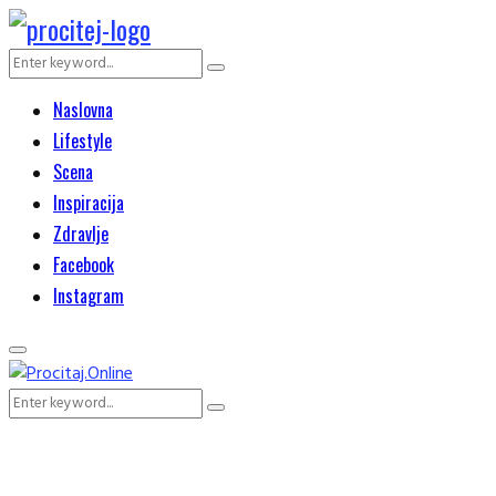
Search
Search
for:
Naslovna
Lifestyle
Scena
Inspiracija
Zdravlje
Facebook
Instagram
Primary
Menu
Search
Search
for: