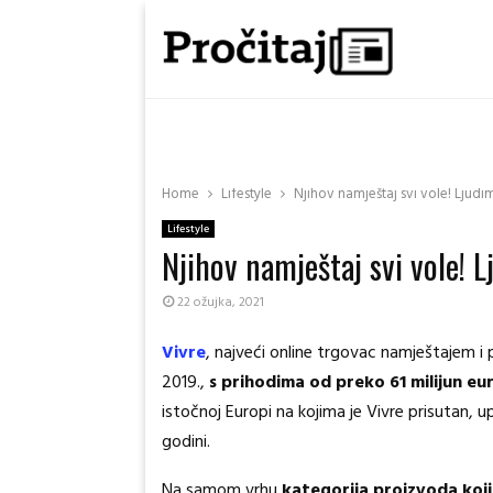
Home
Lifestyle
Njihov namještaj svi vole! Ljud
Lifestyle
Njihov namještaj svi vole! 
22 ožujka, 2021
Vivre
, najveći online trgovac namještajem i
2019.,
s prihodima od preko 61 milijun eu
istočnoj Europi na kojima je Vivre prisutan,
godini.
Na samom vrhu
kategorija proizvoda koji 