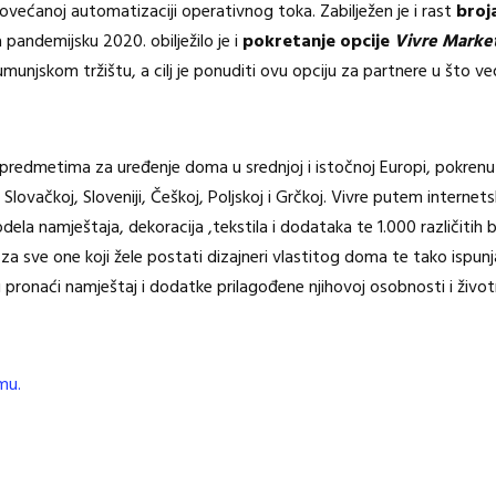
većanoj automatizaciji operativnog toka. Zabilježen je i rast
broj
 pandemijsku 2020. obilježilo je i
pokretanje opcije
Vivre Marke
unjskom tržištu, a cilj je ponuditi ovu opciju za partnere u što v
predmetima za uređenje doma u srednjoj i istočnoj Europi, pokrenut 
lovačkoj, Sloveniji, Češkoj, Poljskoj i Grčkoj. Vivre putem internetsk
la namještaja, dekoracija ,tekstila i dodataka te 1.000 različitih b
a sve one koji žele postati dizajneri vlastitog doma te tako ispu
 pronaći namještaj i dodatke prilagođene njihovoj osobnosti i život
mu.