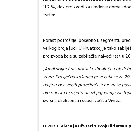
11,2 %, dok proizvodi za uređenje doma i do
tvrtke.
Porast potrošnje, posebno u segmentu predm
velikog broja ljudi. U Hrvatskoj je tako zabi
proizvoda koje su zabilježile najveći rast u 2
„Analizirajući rezultate i uzimajući u obzir 
Vivre. Prosječna košarica povećala se za 2
daljinu bez većih poteškoća jer je naše poslo
dio napora usmjerio na izbjegavanje zasto
izvršna direktorica i suosnivačica Vivrea.
U
2020. Vivre je učvrstio svoju lidersku