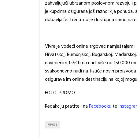
zahvaljujući ubrzanom poslovnom razvoju i po
je kupcima osigurana još raznolikija ponuda, a
dobavljače. Trenutno je dostupna samo na rum
Vivre je vodeći online trgovac namještajem i 
Hrvatskoj, Rumunjskoj, Bugarskoj, Mađarskoj, S
navedenim tržištima nudi više od 150.000 mode
svakodnevno nudi na tisuće novih proizvoda z
osigurava im online destinaciju na kojoj mogu
FOTO: PROMO
Redakciju pratite i na
Facebooku
te
Instagra
VIVRE