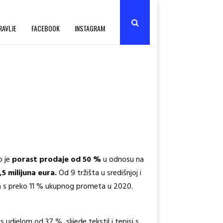
RAVLJE
FACEBOOK
INSTAGRAM
o je
porast prodaje od 50 %
u odnosu na
5 milijuna eura.
Od 9 tržišta u središnjoj i
oda s preko 11 % ukupnog prometa u 2020.
s udjelom od 37 %, slijede tekstil i tepisi s