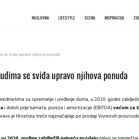
NASLOVNA
LIFESTYLE
SCENA
INSPIRACIJA
ZD
ima se sviđa upravo njihova ponuda
Ljudima se sviđa upravo njihova ponuda
 predmetima za opremanje i uređenje doma, u 2020. godini zabilježi
ra
i dobiti prije kamata, poreza i amortizacije (EBITDA)
većom za 3,
 upravo je Hrvatska treće najznačajnije po prodaji Vivreovih proizv
su 2020. godine zabilježili najveću prodaju
nalazi se namještaj 