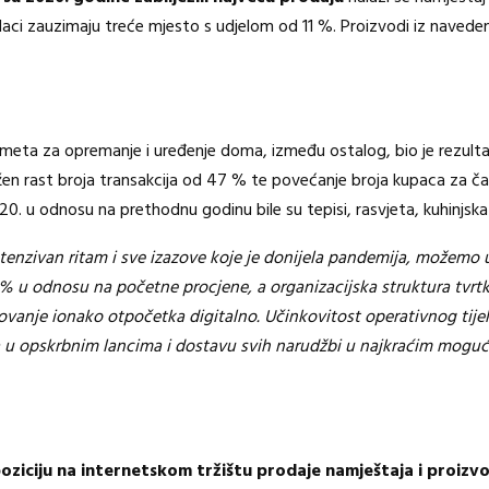
daci zauzimaju treće mjesto s udjelom od 11 %. Proizvodi iz navede
eta za opremanje i uređenje doma, između ostalog, bio je rezulta
lježen rast broja transakcija od 47 % te povećanje broja kupaca za 
020. u odnosu na prethodnu godinu bile su tepisi, rasvjeta, kuhinjsk
intenzivan ritam i sve izazove koje je donijela pandemija, možemo u
0 % u odnosu na početne procjene, a organizacijska struktura tvr
vanje ionako otpočetka digitalno. Učinkovitost operativnog tijeka 
ja u opskrbnim lancima i dostavu svih narudžbi u najkraćim mogu
 poziciju na internetskom tržištu prodaje namještaja i proi