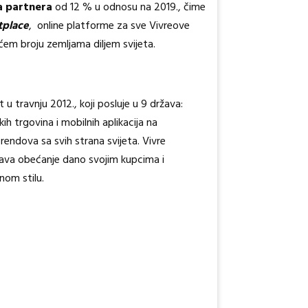
a partnera
od 12 % u odnosu na 2019., čime
tplace
, online platforme za sve Vivreove
ećem broju zemljama diljem svijeta.
u travnju 2012., koji posluje u 9 država:
ih trgovina i mobilnih aplikacija na
rendova sa svih strana svijeta. Vivre
njava obećanje dano svojim kupcima i
nom stilu.