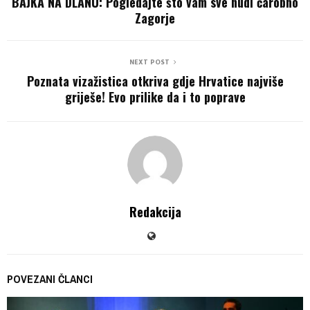
BAJKA NA DLANU: Pogledajte što vam sve nudi čarobno
Zagorje
NEXT POST
Poznata vizažistica otkriva gdje Hrvatice najviše
griješe! Evo prilike da i to poprave
Redakcija
POVEZANI ČLANCI