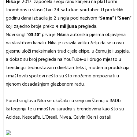
Nika
je 2017. započela svoju ranu karijeru na platformi
Joomboos u vlasništvu 24 sata kao youtuber. U proteklih
godinu dana izbacila je 2 singla pod nazivom “
Sama
” i “
Seen
”
koji zajedno broje preko
4 milijuna
pregleda.
Novi singl “
03:10
” prva je Nikina autorska pjesma objavljena
na vlastitom kanalu. Nika je izrazila veliku želju da se u ovu
pjesmu uloži maksimalan trud cijele ekipe, u čemu je i uspjela,
a dokaz su broj pregleda na YouTube-u i drugo mjesto u
trendingu. Jednostavan i direktan tekst, moderna produkcija
i maštoviti spotovi nešto su što možemo prepoznati u
njenom dosadašnjem glazbenom radu.
Pored singlova Nika se okušala i u seriji uvrštenoj u IMDb
kategoriju te u mnoštvu suradnji s brendovima kao što su
Adidas, Nescaffe, L’Oreall, Nivea, Calvin Klein i ostali.