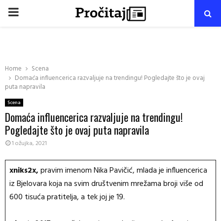
PRIMARY
MENU
Home
Scena
Domaća influencerica razvaljuje na trendingu! Pogledajte što je ovaj
puta napravila
Scena
Domaća influencerica razvaljuje na trendingu!
Pogledajte što je ovaj puta napravila
1 ožujka, 2021
xniks2x,
pravim imenom Nika Pavičić, mlada je influencerica
iz Bjelovara koja na svim društvenim mrežama broji više od
600 tisuća pratitelja, a tek joj je 19.