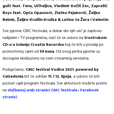
gušt feat. Tena, Učiteljice, Vladimir Kočiš Zec, Zaprešić
Boys feat. Opća Opasnost, Zlatko Pejaković, Željko
Bebek, Željko Krušlin Kruška & Latino te Žera i Valentin
.
Sve pjesme CMC festivala, a dobar dio njih već je zaplovio
radijskim i TV programima, naći će se uskoro na
trostrukom
CD-u u izdanju Croatia Recordsa
koji će biti u prodaji po
promotivnoj cijeni od
59 kuna
. Od ovog petka pjesme su
dostupne ekskluzivno na svim streaming servisima.
Podsjećamo,
CMC festival Vodice 2021. powered by
Calzedonia
bit će održan
11. i 12. lipnja
, a uskoro će biti
poznat cijeli program festivala. Sve aktivnosti možete pratiti
na
službenoj web stranici CMC festivala
i
Facebook
stranici
.