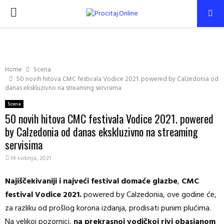
PRIMARY
MENU
Home
Scena
50 novih hitova CMC festivala Vodice 2021. powered by Calzedonia od
danas ekskluzivno na streaming servisima
Scena
50 novih hitova CMC festivala Vodice 2021. powered
by Calzedonia od danas ekskluzivno na streaming
servisima
14 svibnja, 2021
Najiščekivaniji i najveći festival domaće glazbe
,
CMC
festival Vodice 2021.
powered by Calzedonia, ove godine će,
za razliku od prošlog korona izdanja, prodisati punim plućima.
Na velikoj pozornici,
na prekrasnoj vodičkoj rivi obasjanom