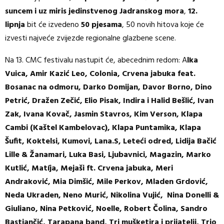
suncem i uz miris jedinstvenog Jadranskog mora
,
12.
lipnja
bit će izvedeno
50 pjesama
, 50 novih hitova koje će
izvesti najveće zvijezde regionalne glazbene scene.
Na 13. CMC festivalu nastupit će, abecednim redom: A
lka
Vuica, Amir Kazić Leo, Colonia, Crvena jabuka feat.
Bosanac na odmoru, Darko Domijan, Davor Borno, Dino
Petrić, Dražen Zečić, Elio Pisak, Indira i Halid Bešlić, Ivan
Zak, Ivana Kovač, Jasmin Stavros, Kim Verson, Klapa
Cambi (Kaštel Kambelovac), Klapa Puntamika, Klapa
Šufit, Koktelsi, Kumovi, Lana.S, Leteći odred, Lidija Bačić
Lille & Žanamari, Luka Basi, Ljubavnici, Magazin, Marko
Kutlić, Matíja, Mejaši ft. Crvena jabuka, Meri
Andraković, Mia Dimšić, Mile Perkov, Mladen Grdović,
Neda Ukraden, Neno Murić, Nikolina Vujić, Nina Donelli &
Giuliano, Nina Petković, Noelle, Robert Čolina, Sandro
Bastiančić, Tarapana band, Tri mušketira i prijatelji, Trio