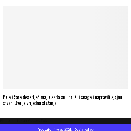
Pale i žare desetljećima, a sada su udružili snage i napravili sjajnu
stvar! Ovo je vrijedno slušanja!
Please enter an Access Token
Procitaj.online @ 2021. - Designed by