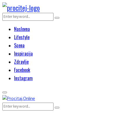
Search
Search
for:
Naslovna
Lifestyle
Scena
Inspiracija
Zdravlje
Facebook
Instagram
Primary
Menu
Search
Search
for: