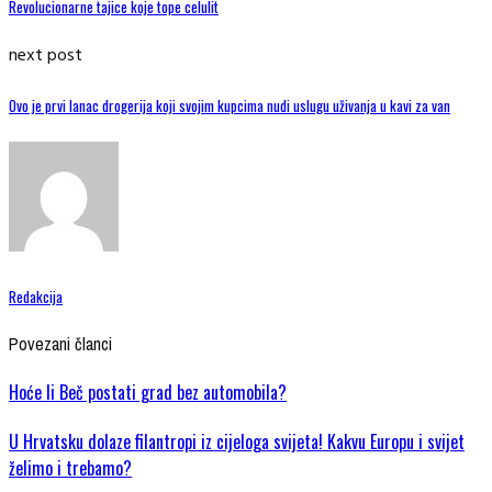
Revolucionarne tajice koje tope celulit
next post
Ovo je prvi lanac drogerija koji svojim kupcima nudi uslugu uživanja u kavi za van
Redakcija
Povezani članci
Hoće li Beč postati grad bez automobila?
U Hrvatsku dolaze filantropi iz cijeloga svijeta! Kakvu Europu i svijet
želimo i trebamo?