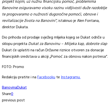
projekt kojim, uz nužnu financijsku pomoć, problemima
Banovine osiguravamo visoku razinu vidljivosti duže razdoblje
te progovaramo o nužnosti dugoročne pomoći, obnove i
revitalizacije života na Banovini“,
istaknuo je Alen Fontana,
direktor Dukata.
Dio prihoda od prodaje svježeg mlijeka kojeg se Dukat odriče u
sklopu projekta
Dukat za Banovinu – Mlijeka kap, dobrote slap
Dukat će uplatiti na račun Državne riznice otvoren za donacije
financijskih sredstava u akciji „Pomoć za obnovu nakon potresa“.
FOTO: Promo
Redakciju pratite i na
Facebooku
te
Instagramu.
Banovina
Dukat
Share
0
previous post