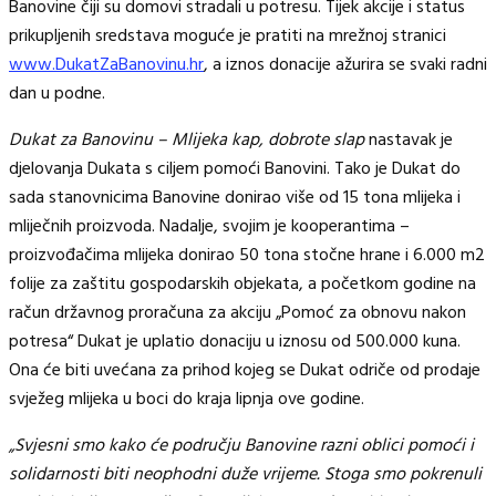
Banovine čiji su domovi stradali u potresu. Tijek akcije i status
prikupljenih sredstava moguće je pratiti na mrežnoj stranici
www.DukatZaBanovinu.hr
, a iznos donacije ažurira se svaki radni
dan u podne.
Dukat za Banovinu – Mlijeka kap, dobrote slap
nastavak je
djelovanja Dukata s ciljem pomoći Banovini. Tako je Dukat do
sada stanovnicima Banovine donirao više od 15 tona mlijeka i
mliječnih proizvoda. Nadalje, svojim je kooperantima –
proizvođačima mlijeka donirao 50 tona stočne hrane i 6.000 m2
folije za zaštitu gospodarskih objekata, a početkom godine na
račun državnog proračuna za akciju „Pomoć za obnovu nakon
potresa“ Dukat je uplatio donaciju u iznosu od 500.000 kuna.
Ona će biti uvećana za prihod kojeg se Dukat odriče od prodaje
svježeg mlijeka u boci do kraja lipnja ove godine.
„Svjesni smo kako će području Banovine razni oblici pomoći i
solidarnosti biti neophodni duže vrijeme. Stoga smo pokrenuli