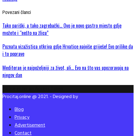
Povezani članci
Tako pariški, a tako zagrebački… Ovo je novo gastro mjesto gdje
možete i “nešto na žlicu”
Poznata vizažistica otkriva gdje Hrvatice najviše griješe! Evo prilike da
i to poprave
Mediteran je najpoželjniji za život, ali… Evo na što vas upozoravaju na
njegov dan
Please enter an Access Token
Procitaj.online @ 2021. - Designed by
Blog
Privacy
Advertisement
Contact