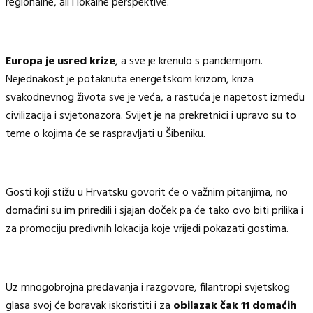
regionalne, ali i lokalne perspektive.
Europa je usred krize
, a sve je krenulo s pandemijom.
Nejednakost je potaknuta energetskom krizom, kriza
svakodnevnog života sve je veća, a rastuća je napetost između
civilizacija i svjetonazora. Svijet je na prekretnici i upravo su to
teme o kojima će se raspravljati u Šibeniku.
Gosti koji stižu u Hrvatsku govorit će o važnim pitanjima, no
domaćini su im priredili i sjajan doček pa će tako ovo biti prilika i
za promociju predivnih lokacija koje vrijedi pokazati gostima.
Uz mnogobrojna predavanja i razgovore, filantropi svjetskog
glasa svoj će boravak iskoristiti i za
obilazak čak 11 domaćih