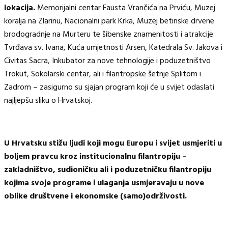
lokacija.
Memorijalni centar Fausta Vrančića na Prviću, Muzej
koralja na Zlarinu, Nacionalni park Krka, Muzej betinske drvene
brodogradnje na Murteru te šibenske znamenitosti i atrakcije
Tvrđava sv. Ivana, Kuća umjetnosti Arsen, Katedrala Sv. Jakova i
Civitas Sacra, Inkubator za nove tehnologije i poduzetništvo
Trokut, Sokolarski centar, ali i filantropske šetnje Splitom i
Zadrom – zasigurno su sjajan program koji će u svijet odaslati
najljepšu sliku o Hrvatskoj.
U Hrvatsku stižu ljudi koji mogu Europu i svijet usmjeriti u
boljem pravcu kroz institucionalnu filantropiju –
zakladništvo, sudioničku ali i poduzetničku filantropiju
kojima svoje programe i ulaganja usmjeravaju u nove
oblike društvene i ekonomske (samo)održivosti.