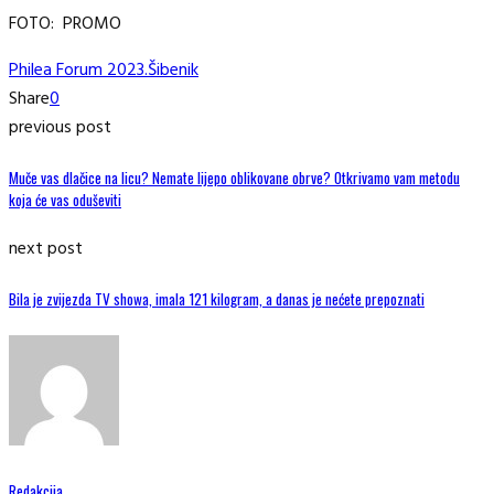
FOTO: PROMO
Philea Forum 2023.
Šibenik
Share
0
previous post
Muče vas dlačice na licu? Nemate lijepo oblikovane obrve? Otkrivamo vam metodu
koja će vas oduševiti
next post
Bila je zvijezda TV showa, imala 121 kilogram, a danas je nećete prepoznati
Redakcija