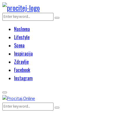
Search
Search
for:
Naslovna
Lifestyle
Scena
Inspiracija
Zdravlje
Facebook
Instagram
Primary
Menu
Search
Search
for: