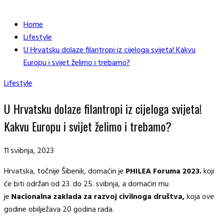
Home
Lifestyle
U Hrvatsku dolaze filantropi iz cijeloga svijeta! Kakvu
Europu i svijet želimo i trebamo?
Lifestyle
U Hrvatsku dolaze filantropi iz cijeloga svijeta!
Kakvu Europu i svijet želimo i trebamo?
11 svibnja, 2023
Hrvatska, točnije Šibenik, domaćin je
PHILEA Foruma
2023.
koji
će biti održan od 23. do 25. svibnja, a domaćin mu
je
Nacionalna zaklada za razvoj civilnoga društva,
koja ove
godine obilježava 20 godina rada.