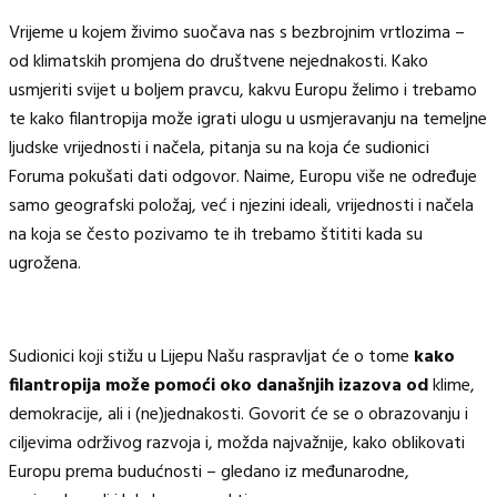
Vrijeme u kojem živimo suočava nas s bezbrojnim vrtlozima –
od klimatskih promjena do društvene nejednakosti. Kako
usmjeriti svijet u boljem pravcu, kakvu Europu želimo i trebamo
te kako filantropija može igrati ulogu u usmjeravanju na temeljne
ljudske vrijednosti i načela, pitanja su na koja će sudionici
Foruma pokušati dati odgovor. Naime, Europu više ne određuje
samo geografski položaj, već i njezini ideali, vrijednosti i načela
na koja se često pozivamo te ih trebamo štititi kada su
ugrožena.
Sudionici koji stižu u Lijepu Našu raspravljat će o tome
kako
filantropija može pomoći oko današnjih izazova od
klime,
demokracije, ali i (ne)jednakosti. Govorit će se o obrazovanju i
ciljevima održivog razvoja i, možda najvažnije, kako oblikovati
Europu prema budućnosti – gledano iz međunarodne,