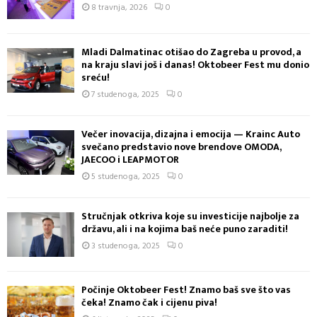
8 travnja, 2026
0
Mladi Dalmatinac otišao do Zagreba u provod, a
na kraju slavi još i danas! Oktobeer Fest mu donio
sreću!
7 studenoga, 2025
0
Večer inovacija, dizajna i emocija — Krainc Auto
svečano predstavio nove brendove OMODA,
JAECOO i LEAPMOTOR
5 studenoga, 2025
0
Stručnjak otkriva koje su investicije najbolje za
državu, ali i na kojima baš neće puno zaraditi!
3 studenoga, 2025
0
Počinje Oktobeer Fest! Znamo baš sve što vas
čeka! Znamo čak i cijenu piva!