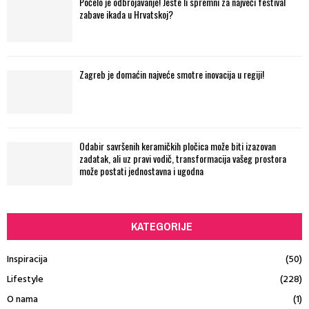
Počelo je odbrojavanje! Jeste li spremni za najveći festival
zabave ikada u Hrvatskoj?
Zagreb je domaćin najveće smotre inovacija u regiji!
Odabir savršenih keramičkih pločica može biti izazovan
zadatak, ali uz pravi vodič, transformacija vašeg prostora
može postati jednostavna i ugodna
KATEGORIJE
Inspiracija
(50)
Lifestyle
(228)
O nama
(1)