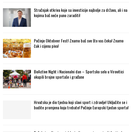
Stručnjak otkriva koje su investicije najbolje za državu, ali i na
kojima baš neće puno zaraditi!
Počinje Oktobeer Fest! Znamo baš sve što vas čeka! Znamo
čak i cijenu piva!
BeActive Night i Nacionalni dan – Sportsko selo u Virovitici
okupili brojne sportaše i građane
Hrvatska je dio tjedna koji slavi sport i zdravlje! Uključite se i
budite promjena koju trebate! Počinje Europski tjedan sporta!