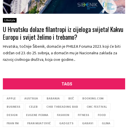
Lifestyle
U Hrvatsku dolaze filantropi iz cijeloga svijeta! Kakvu
Europu i svijet želimo i trebamo?
Hrvatska, točnije Šibenik, domaćin je PHILEA Foruma 2023. koji će biti
održan od 23. do 25. svibnja, a domaćin mu je Nacionalna zaklada za
razvoj civilnoga društva, koja ove godine...
TAGS
APPLE
AUSTRIJA
BARANJA
BEČ
BOOKING.COM
BUSINESS
CELEB
CHIX THREADING BAR
CMC FESTIVAL
DESIGN
EUGENE PERMA
FASHION
FITNESS
FOOD
FRAN FM
FRAN MIJATOVIĆ
GADGETS
GARAVI
GLINA