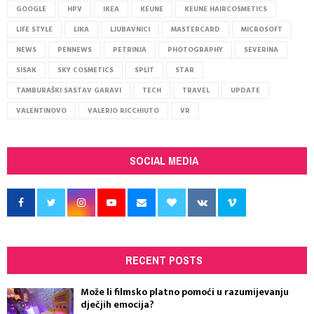
GOOGLE
HPV
IKEA
KEUNE
KEUNE HAIRCOSMETICS
LIFE STYLE
LIKA
LJUBAVNICI
MASTERCARD
MICROSOFT
NEWS
PENNEWS
PETRINJA
PHOTOGRAPHY
SEVERINA
SISAK
SKY COSMETICS
SPLIT
STAR
TAMBURAŠKI SASTAV GARAVI
TECH
TRAVEL
UPDATE
VALENTINOVO
VALERIO RICCHIUTO
VR
SOCIAL MEDIA
RECENT POSTS
Može li filmsko platno pomoći u razumijevanju
dječjih emocija?