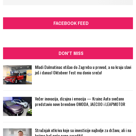
FACEBOOK FEED
DON'T MISS
Mladi Dalmatinac otišao do Zagreba u provod, a na kraju slavi
još i danas! Oktobeer Fest mu donio sreću!
Večer inovacija, dizajna i emocija — Krainc Auto svečano
predstavio nove brendove OMODA, JAECOO i LEAPMOTOR
Stručnjak otkriva koje su investicije najbolje za državu, ali i na
kojima baš neće puno zaraditi!