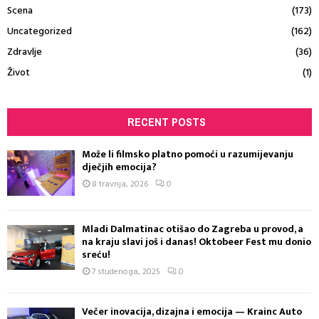
Scena
(173)
Uncategorized
(162)
Zdravlje
(36)
Život
(1)
RECENT POSTS
Može li filmsko platno pomoći u razumijevanju
dječjih emocija?
8 travnja, 2026
0
Mladi Dalmatinac otišao do Zagreba u provod, a
na kraju slavi još i danas! Oktobeer Fest mu donio
sreću!
7 studenoga, 2025
0
Večer inovacija, dizajna i emocija — Krainc Auto