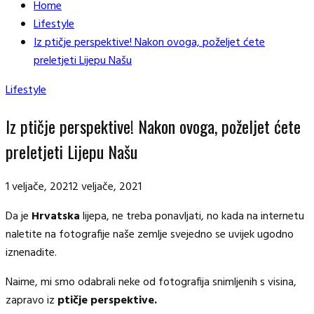
Home
Lifestyle
Iz ptičje perspektive! Nakon ovoga, poželjet ćete
preletjeti Lijepu Našu
Lifestyle
Iz ptičje perspektive! Nakon ovoga, poželjet ćete
preletjeti Lijepu Našu
1 veljače, 2021
2 veljače, 2021
Da je
Hrvatska
lijepa, ne treba ponavljati, no kada na internetu
naletite na fotografije naše zemlje svejedno se uvijek ugodno
iznenadite.
Naime, mi smo odabrali neke od fotografija snimljenih s visina,
zapravo iz
ptičje perspektive.