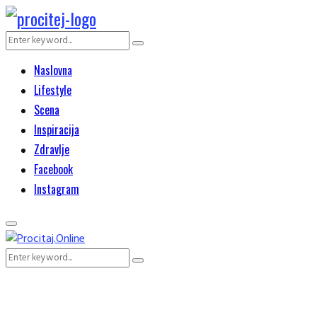
Search
Search
for:
Naslovna
Lifestyle
Scena
Inspiracija
Zdravlje
Facebook
Instagram
Primary
Menu
Search
Search
for: