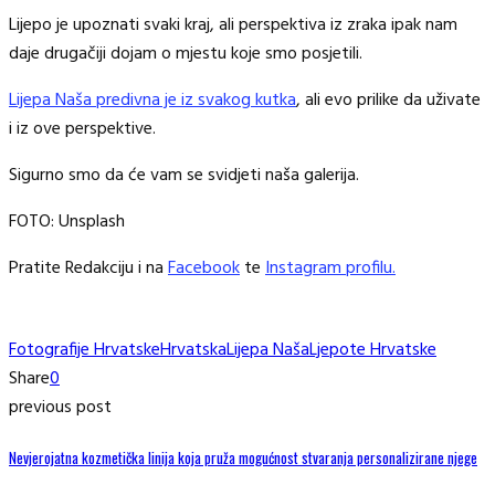
Lijepo je upoznati svaki kraj, ali perspektiva iz zraka ipak nam
daje drugačiji dojam o mjestu koje smo posjetili.
Lijepa Naša predivna je iz svakog kutka
, ali evo prilike da uživate
i iz ove perspektive.
Sigurno smo da će vam se svidjeti naša galerija.
FOTO: Unsplash
Pratite Redakciju i na
Facebook
te
Instagram profilu.
Fotografije Hrvatske
Hrvatska
Lijepa Naša
Ljepote Hrvatske
Share
0
previous post
Nevjerojatna kozmetička linija koja pruža mogućnost stvaranja personalizirane njege