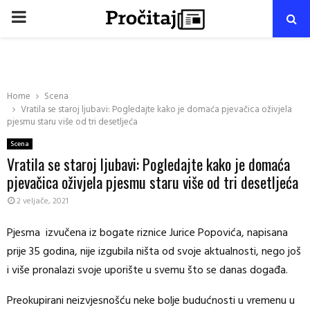
PRIMARY
MENU
Home
Scena
Vratila se staroj ljubavi: Pogledajte kako je domaća pjevačica oživjela
pjesmu staru više od tri desetljeća
Scena
Vratila se staroj ljubavi: Pogledajte kako je domaća
pjevačica oživjela pjesmu staru više od tri desetljeća
2 veljače, 2021
Pjesma izvučena iz bogate riznice Jurice Popovića, napisana
prije 35 godina, nije izgubila ništa od svoje aktualnosti, nego još
i više pronalazi svoje uporište u svemu što se danas događa.
Preokupirani neizvjesnošću neke bolje budućnosti u vremenu u