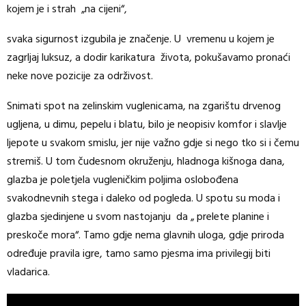
kojem je i strah „na cijeni“,
svaka sigurnost izgubila je značenje. U vremenu u kojem je
zagrljaj luksuz, a dodir karikatura života, pokušavamo pronaći
neke nove pozicije za održivost.
Snimati spot na zelinskim vuglenicama, na zgarištu drvenog
ugljena, u dimu, pepelu i blatu, bilo je neopisiv komfor i slavlje
ljepote u svakom smislu, jer nije važno gdje si nego tko si i čemu
stremiš. U tom čudesnom okruženju, hladnoga kišnoga dana,
glazba je poletjela vugleničkim poljima oslobođena
svakodnevnih stega i daleko od pogleda. U spotu su moda i
glazba sjedinjene u svom nastojanju da „ prelete planine i
preskoče mora“. Tamo gdje nema glavnih uloga, gdje priroda
određuje pravila igre, tamo samo pjesma ima privilegij biti
vladarica.