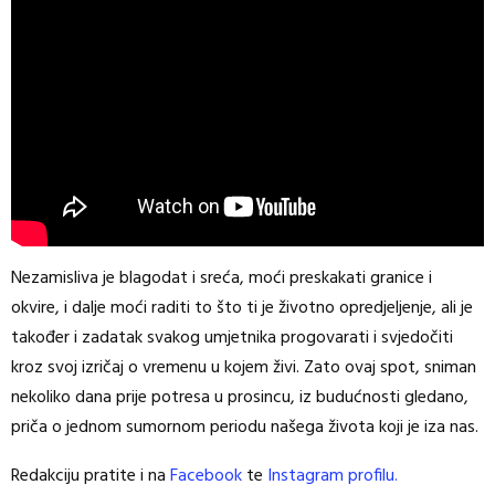
Nezamisliva je blagodat i sreća, moći preskakati granice i
okvire, i dalje moći raditi to što ti je životno opredjeljenje, ali je
također i zadatak svakog umjetnika progovarati i svjedočiti
kroz svoj izričaj o vremenu u kojem živi. Zato ovaj spot, sniman
nekoliko dana prije potresa u prosincu, iz budućnosti gledano,
priča o jednom sumornom periodu našega života koji je iza nas.
Redakciju pratite i na
Facebook
te
Instagram profilu.