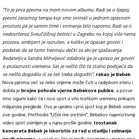
“To je prva pjesma na mom novom albumu. Radi se o lijepoj
pjesmi zaraznog tempa koji smo snimali u jednom opasnom
prostoru pa je samim time i snimanje bilo naporno. Radi se o
nedovršenoj Sveučilišnoj bolnici u Zagrebu na kojoj više nema
prozora, ambijent je razrušen, a koliko je opasan govori i
podatak da se tamo treniraju dečki za akcije spašavanja.
Redateljica Sandra Mihaljević odabrala ga je upravo jer govori
o prolaznosti vremena. Sat je nešto što te stalno podsjeća da
se nešto dogodilo ili se tek treba dogoditi”
,
rekao je Bebek
.
Nova pjesma već se neko vrijeme može čuti u radijskom eteru i
dobila je
brojne pohvale vjerne Bebekove pubike
, a posve
smo sigurni kako će i novi spot u vrlo kratkom vremenu prikupiti
milijunske preglede. Ovo je ujedno i prvi spot koji je Bebek snimio
ove godine. Prethodni “Učini me sretnim”, Bebekov najemotivniji
video spot snimljen je u rujnu prošle godine.
Izostanak
koncerata Bebek je iskoristio za rad u studiju i snimanje