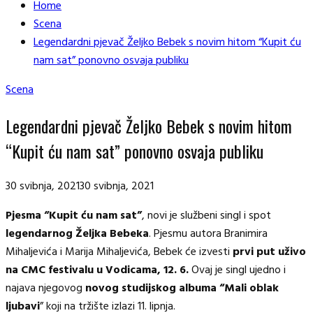
Home
Scena
Legendardni pjevač Željko Bebek s novim hitom “Kupit ću
nam sat” ponovno osvaja publiku
Scena
Legendardni pjevač Željko Bebek s novim hitom
“Kupit ću nam sat” ponovno osvaja publiku
30 svibnja, 2021
30 svibnja, 2021
Pjesma “Kupit ću nam sat”
, novi je službeni singl i spot
legendarnog Željka Bebeka
. Pjesmu autora Branimira
Mihaljevića i Marija Mihaljevića, Bebek će izvesti
prvi put uživo
na CMC festivalu u Vodicama, 12. 6.
Ovaj je singl ujedno i
najava njegovog
novog studijskog albuma “Mali oblak
ljubavi
” koji na tržište izlazi 11. lipnja.