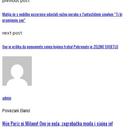
previous post
Matíja će s vodičke pozornice odaslati važnu poruku s fantastičnim singlom “Ti bi
promijenio sve”
next post
Ovo je prilika da pomognete svima kojima treba! Pokrenuto je ZELENO SVIJETLO
admin
Povezani članci
Nije Pariz ni Milano! Ovo je naša, zagrebačka moda i sjajna je!