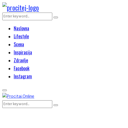
Search
Search
for:
Naslovna
Lifestyle
Scena
Inspiracija
Zdravlje
Facebook
Instagram
Primary
Menu
Search
Search
for: