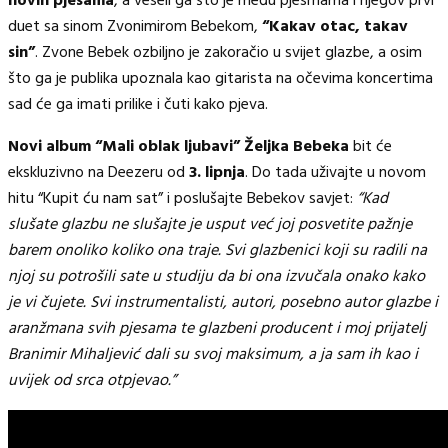
novih pjesama
, a veseli ga što je među pjesmama i njegov prvi
duet sa sinom Zvonimirom Bebekom,
“Kakav otac, takav
sin”
. Zvone Bebek ozbiljno je zakoračio u svijet glazbe, a osim
što ga je publika upoznala kao gitarista na očevima koncertima
sad će ga imati prilike i čuti kako pjeva.
Novi album “Mali oblak ljubavi” Željka Bebeka
bit će
ekskluzivno na Deezeru od
3. lipnja
. Do tada uživajte u novom
hitu “Kupit ću nam sat” i poslušajte Bebekov savjet:
“Kad
slušate glazbu ne slušajte je usput već joj posvetite pažnje
barem onoliko koliko ona traje. Svi glazbenici koji su radili na
njoj su potrošili sate u studiju da bi ona izvučala onako kako
je vi čujete. Svi instrumentalisti, autori, posebno autor glazbe i
aranžmana svih pjesama te glazbeni producent i moj prijatelj
Branimir Mihaljević dali su svoj maksimum, a ja sam ih kao i
uvijek od srca otpjevao.”