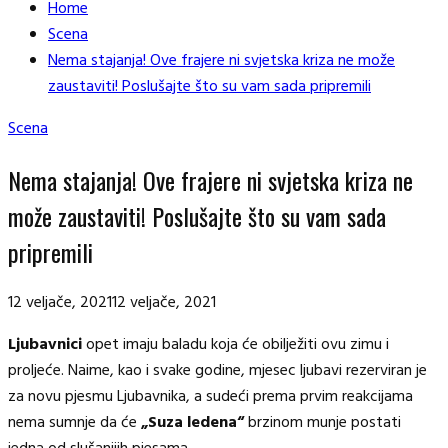
Home
Scena
Nema stajanja! Ove frajere ni svjetska kriza ne može
zaustaviti! Poslušajte što su vam sada pripremili
Scena
Nema stajanja! Ove frajere ni svjetska kriza ne
može zaustaviti! Poslušajte što su vam sada
pripremili
12 veljače, 2021
12 veljače, 2021
Ljubavnici
opet imaju baladu koja će obilježiti ovu zimu i
proljeće. Naime, kao i svake godine, mjesec ljubavi rezerviran je
za novu pjesmu Ljubavnika, a sudeći prema prvim reakcijama
nema sumnje da će
„Suza ledena“
brzinom munje postati