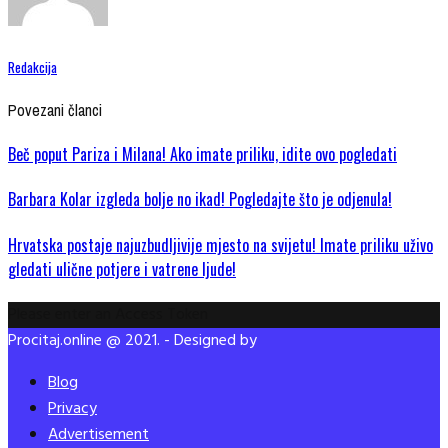
Redakcija
Povezani članci
Beč poput Pariza i Milana! Ako imate priliku, idite ovo pogledati
Barbara Kolar izgleda bolje no ikad! Pogledajte što je odjenula!
Hrvatska postaje najuzbudljivije mjesto na svijetu! Imate priliku uživo
gledati ulične potjere i vatrene ljude!
Please enter an Access Token
Procitaj.online @ 2021. - Designed by
Blog
Privacy
Advertisement