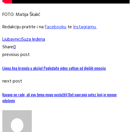
FOTO: Matija Škalić
Redakciju pratite i na
Facebooku
te
Instagramu.
Ljubavnici
Suza ledena
Share
0
previous post
Lijepa Ana krenula u akciju! Pogledajte video satkan od dječjih emocija
next post
Kavane ne rade, ali evo čemu mogu poslužiti! Beč napravio potez koji je mnoge
oduševio