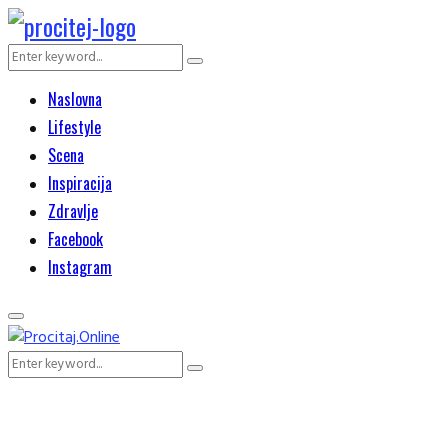
Search
Search
for:
Naslovna
Lifestyle
Scena
Inspiracija
Zdravlje
Facebook
Instagram
Primary
Menu
Search
Search
for: