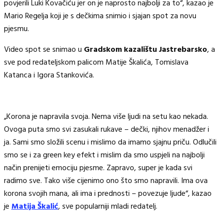
povjerili Luki Kovačiću jer on je naprosto najbolji za to“, kazao je
Mario Regelja koji je s dečkima snimio i sjajan spot za novu
pjesmu.
Video spot se snimao u
Gradskom kazalištu Jastrebarsko
, a
sve pod redateljskom palicom Matije Škalića, Tomislava
Katanca i Igora Stankovića.
„Korona je napravila svoja. Nema više ljudi na setu kao nekada.
Ovoga puta smo svi zasukali rukave – dečki, njihov menadžer i
ja. Sami smo složili scenu i mislimo da imamo sjajnu priču. Odlučili
smo se i za green key efekt i mislim da smo uspjeli na najbolji
način prenijeti emociju pjesme. Zapravo, super je kada svi
radimo sve. Tako više cijenimo ono što smo napravili. Ima ova
korona svojih mana, ali ima i prednosti – povezuje ljude“, kazao
je
Matija Škalić
, sve popularniji mladi redatelj.