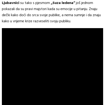
Ljubavnici
su tako s pjesmom
„Suza ledena“
još jednom
pokazali da su pravi majstori kada su emocije u pitanju. Znaju
dečki kako doći do srca svoje publike, a nema sumnje i da znaju
kako u vrijeme krize razveseliti svoju publiku.