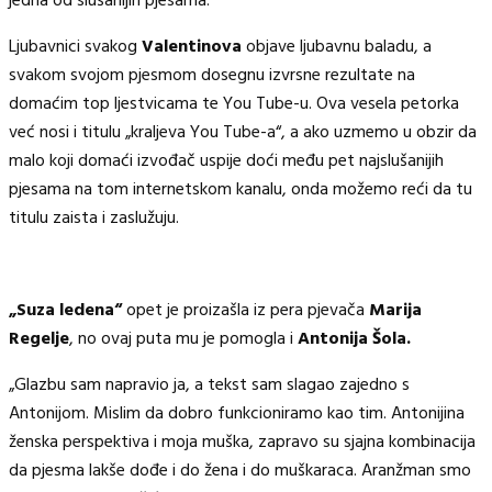
jedna od slušanijih pjesama.
Ljubavnici svakog
Valentinova
objave ljubavnu baladu, a
svakom svojom pjesmom dosegnu izvrsne rezultate na
domaćim top ljestvicama te You Tube-u. Ova vesela petorka
već nosi i titulu „kraljeva You Tube-a“, a ako uzmemo u obzir da
malo koji domaći izvođač uspije doći među pet najslušanijih
pjesama na tom internetskom kanalu, onda možemo reći da tu
titulu zaista i zaslužuju.
„Suza ledena“
opet je proizašla iz pera pjevača
Marija
Regelje
, no ovaj puta mu je pomogla i
Antonija Šola.
„Glazbu sam napravio ja, a tekst sam slagao zajedno s
Antonijom. Mislim da dobro funkcioniramo kao tim. Antonijina
ženska perspektiva i moja muška, zapravo su sjajna kombinacija
da pjesma lakše dođe i do žena i do muškaraca. Aranžman smo