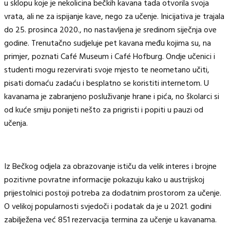
u sklopu koje je nekolicina bečkih kavana tada otvorila svoja
vrata, ali ne za ispijanje kave, nego za učenje. Inicijativa je trajala
do 25. prosinca 2020., no nastavljena je sredinom siječnja ove
godine. Trenutačno sudjeluje pet kavana među kojima su, na
primjer, poznati Café Museum i Café Hofburg. Ondje učenici i
studenti mogu rezervirati svoje mjesto te neometano učiti,
pisati domaću zadaću i besplatno se koristiti internetom. U
kavanama je zabranjeno posluživanje hrane i pića, no školarci si
od kuće smiju ponijeti nešto za prigristi i popiti u pauzi od
učenja.
Iz Bečkog odjela za obrazovanje ističu da velik interes i brojne
pozitivne povratne informacije pokazuju kako u austrijskoj
prijestolnici postoji potreba za dodatnim prostorom za učenje.
O velikoj popularnosti svjedoči i podatak da je u 2021. godini
zabilježena već 851 rezervacija termina za učenje u kavanama.