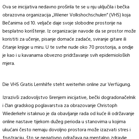
Ova se inicijativa nedavno proširila te se u nju uključila i bečka
obrazovna organizacija „Wiener Volkshochschulen“ (VHS) koja
Bečanima od 10. veljače daje svoje slobodne prostorije na
besplatno korištenje. Iz organizacije navode da se prostor može
koristiti za učenje, pisanje domaće zadaće, sviranje gitare ili
čitanje knjige u miru. U te svrhe nude oko 70 prostorija, a ondje
je kao i u kavanama obvezno pridržavanje svih epidemioloških
mjera.
Die VHS Gratis Lernhilfe steht weiterhin online zur Verfügung.
Izrazivši zadovoljstvo širenjem inicijative, bečki dogradonačelnik
i član gradskog poglavarstva za obrazovanje Christoph
Wiederkehr istaknuo je da obavljanje rada od kuće ili održavanje
online nastave tijekom dužeg perioda u stanovima u kojima
ukućani često nemaju dovoljno prostora može izazvati stres i
frustraciju, što se negativno odražava na mentalno zdravlje