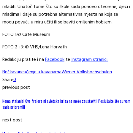
mladih. Unatoč tome što su škole sada ponovo otvorene, djeci i
mladima i dalje su potrebna alternativna mjesta na koja se
mogu povući, u miru učiti ili se baviti omiljenim hobijem.
FOTO 1:© Café Museum
FOTO 2 i 3: © VHS/Lena Horvath
Redakciju pratite i na
Facebook
te
Instagram stranici.
Beč
kavane
učenje u kavanama
Wiener Volkshochschulen
Share
0
previous post
Nema stajanja! Ove frajere ni svjetska kriza ne može zaustaviti! Poslušajte što su vam
sada pripremili
next post