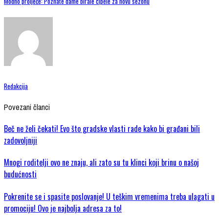
Modno proljeće: Poznate dame birale cipele za novu sezonu
Redakcija
Povezani članci
Beč ne želi čekati! Evo što gradske vlasti rade kako bi građani bili
zadovoljniji
Mnogi roditelji ovo ne znaju, ali zato su tu klinci koji brinu o našoj
budućnosti
Pokrenite se i spasite poslovanje! U teškim vremenima treba ulagati u
promociju! Ovo je najbolja adresa za to!