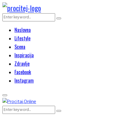
Search
Search
for:
Naslovna
Lifestyle
Scena
Inspiracija
Zdravlje
Facebook
Instagram
Primary
Menu
Search
Search
for: