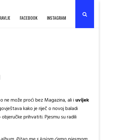
RAVLJE
FACEBOOK
INSTAGRAM
h
eto ne može proći bez Magazina, ali i
uvijek
vještava kako je riječ o novoj baladi
 objeručke prihvatiti. Pjesmu su radili
ovi album. Pitao me s kojom ćemo pjesmom