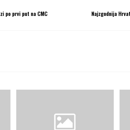
azi po prvi put na CMC
Najzgodnija Hrvat