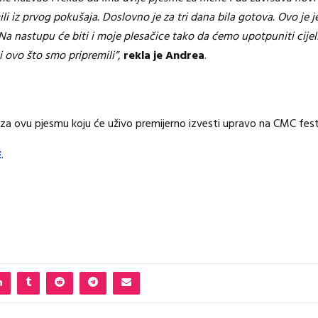
li iz prvog pokušaja. Doslovno je za tri dana bila gotova. Ovo je
Na nastupu će biti i moje plesačice tako da ćemo upotpuniti cijeli
i ovo što smo pripremili”
,
rekla je Andrea
.
za ovu pjesmu koju će uživo premijerno izvesti upravo na CMC fes
E
.