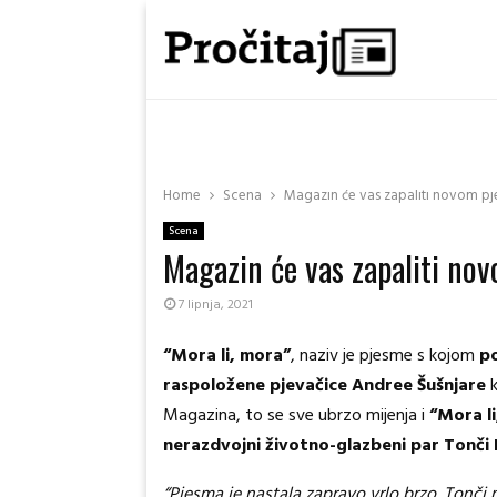
Home
Scena
Magazin će vas zapaliti novom pj
Scena
Magazin će vas zapaliti no
7 lipnja, 2021
“Mora li, mora”
, naziv je pjesme s kojom
po
raspoložene pjevačice Andree Šušnjare
Magazina, to se sve ubrzo mijenja i
“Mora li
nerazdvojni životno-glazbeni par Tonči Hu
“Pjesma je nastala zapravo vrlo brzo. Tonč