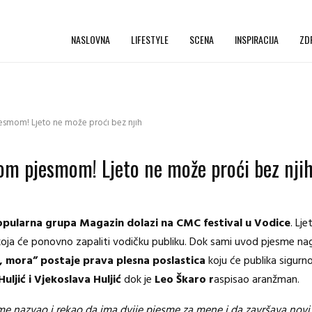
NASLOVNA
LIFESTYLE
SCENA
INSPIRACIJA
ZD
esmom! Ljeto ne može proći bez njih
vom pjesmom! Ljeto ne može proći bez nji
pularna grupa Magazin dolazi na CMC festival u Vodice
. Lj
koja će ponovno zapaliti vodičku publiku. Dok sami uvod pjesme nago
, mora” postaje prava plesna poslastica
koju će publika sigurno
ljić i Vjekoslava Huljić
dok je
Leo Škaro r
aspisao aranžman.
i me nazvao i rekao da ima dvije pjesme za mene i da završava n