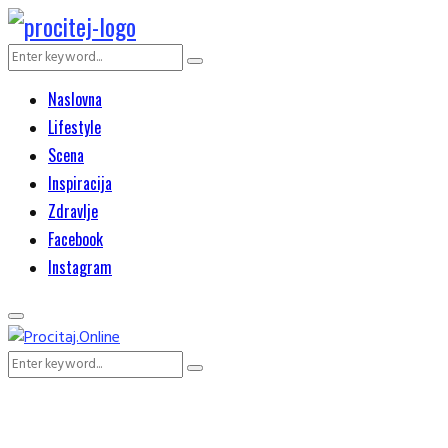
Search
Search
for:
Naslovna
Lifestyle
Scena
Inspiracija
Zdravlje
Facebook
Instagram
Primary
Menu
Search
Search
for: