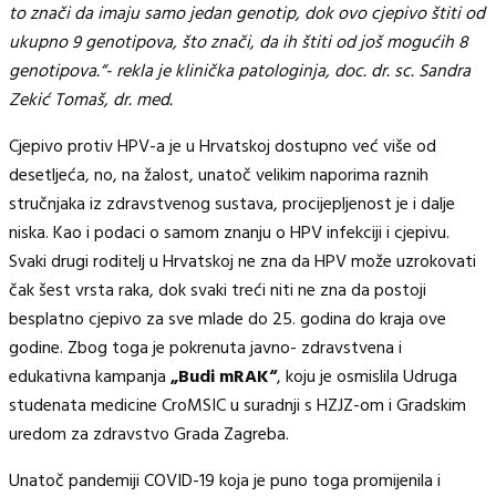
to znači da imaju samo jedan genotip, dok ovo cjepivo štiti od
ukupno 9 genotipova, što znači, da ih štiti od još mogućih 8
genotipova.“- rekla je klinička patologinja, doc. dr. sc. Sandra
Zekić Tomaš, dr. med.
Cjepivo protiv HPV-a je u Hrvatskoj dostupno već više od
desetljeća, no, na žalost, unatoč velikim naporima raznih
stručnjaka iz zdravstvenog sustava, procijepljenost je i dalje
niska. Kao i podaci o samom znanju o HPV infekciji i cjepivu.
Svaki drugi roditelj u Hrvatskoj ne zna da HPV može uzrokovati
čak šest vrsta raka, dok svaki treći niti ne zna da postoji
besplatno cjepivo za sve mlade do 25. godina do kraja ove
godine. Zbog toga je pokrenuta javno- zdravstvena i
edukativna kampanja
„Budi mRAK“
, koju je osmislila Udruga
studenata medicine CroMSIC u suradnji s HZJZ-om i Gradskim
uredom za zdravstvo Grada Zagreba.
Unatoč pandemiji COVID-19 koja je puno toga promijenila i