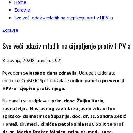
Home
Zdravlje
Sve veći odaziv mladih na cijepljenje protiv HPV-a
Zdravlje
Sve veći odaziv mladih na cijepljenje protiv HPV-a
8 travnja, 2021
8 travnja, 2021
Povodom
Svjetskog dana zdravlja
, Udruga studenata
medicine CroMSIC Split održala je
online panel o prevenciji
HPV-a i cjepivu protiv njega.
Na panelu su sudjelovali:
prim. dr.sc. Željka Karin,
ravnateljica Nastavnog zavoda za javno zdravstvo
splitsko- dalmatinske županije, doc. dr. sc. Sandra Zekić
Tomaš, dr. med., klinička patologinja KBC Split te prof.
dr. sc. Marko Dražen Mimica, prim. dr. med., spec.