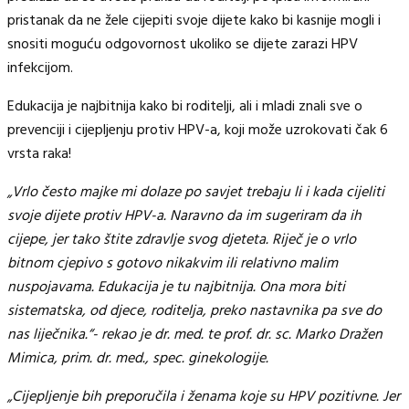
pristanak da ne žele cijepiti svoje dijete kako bi kasnije mogli i
snositi moguću odgovornost ukoliko se dijete zarazi HPV
infekcijom.
Edukacija je najbitnija kako bi roditelji, ali i mladi znali sve o
prevenciji i cijepljenju protiv HPV-a, koji može uzrokovati čak 6
vrsta raka!
„Vrlo često majke mi dolaze po savjet trebaju li i kada cijeliti
svoje dijete protiv HPV-a. Naravno da im sugeriram da ih
cijepe, jer tako štite zdravlje svog djeteta. Riječ je o vrlo
bitnom cjepivo s gotovo nikakvim ili relativno malim
nuspojavama. Edukacija je tu najbitnija. Ona mora biti
sistematska, od djece, roditelja, preko nastavnika pa sve do
nas liječnika.“- rekao je dr. med. te prof. dr. sc. Marko Dražen
Mimica, prim. dr. med., spec. ginekologije.
„Cijepljenje bih preporučila i ženama koje su HPV pozitivne. Jer