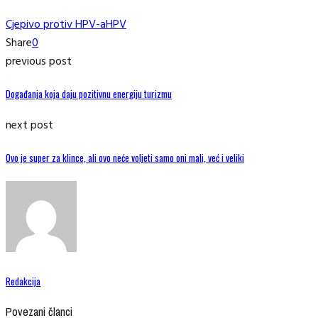
Cjepivo protiv HPV-a
HPV
Share
0
previous post
Događanja koja daju pozitivnu energiju turizmu
next post
Ovo je super za klince, ali ovo neće voljeti samo oni mali, već i veliki
Redakcija
Povezani članci