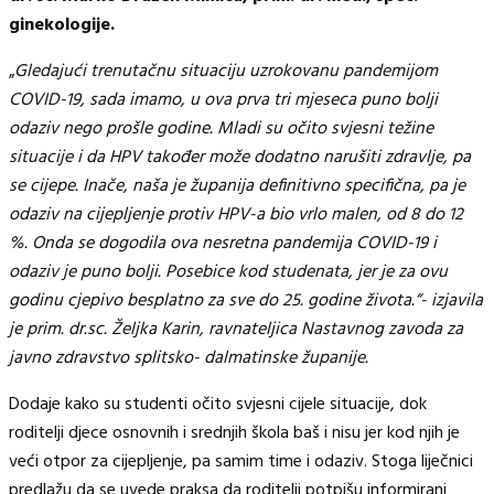
ginekologije.
„
Gledajući trenutačnu situaciju uzrokovanu pandemijom
COVID-19, sada imamo, u ova prva tri mjeseca puno bolji
odaziv nego prošle godine. Mladi su očito svjesni težine
situacije i da HPV također može dodatno narušiti zdravlje, pa
se cijepe. Inače, naša je županija definitivno specifična, pa je
odaziv na cijepljenje protiv HPV-a bio vrlo malen, od 8 do 12
%. Onda se dogodila ova nesretna pandemija COVID-19 i
odaziv je puno bolji. Posebice kod studenata, jer je za ovu
godinu cjepivo besplatno za sve do 25. godine života.“- izjavila
je prim. dr.sc. Željka Karin, ravnateljica Nastavnog zavoda za
javno zdravstvo splitsko- dalmatinske županije.
Dodaje kako su studenti očito svjesni cijele situacije, dok
roditelji djece osnovnih i srednjih škola baš i nisu jer kod njih je
veći otpor za cijepljenje, pa samim time i odaziv. Stoga liječnici
predlažu da se uvede praksa da roditelji potpišu informirani