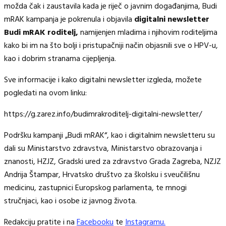
možda čak i zaustavila kada je riječ o javnim događanjima, Budi
mRAK kampanja je pokrenula i objavila
digitalni newsletter
Budi mRAK roditelj,
namijenjen mladima i njihovim roditeljima
kako bi im na što bolji i pristupačniji način objasnili sve o HPV-u,
kao i dobrim stranama cijepljenja.
Sve informacije i kako digitalni newsletter izgleda, možete
pogledati na ovom linku:
https://g.zarez.info/budimrakroditelj-digitalni-newsletter/
Podršku kampanji „Budi mRAK“, kao i digitalnim newsletteru su
dali su Ministarstvo zdravstva, Ministarstvo obrazovanja i
znanosti, HZJZ, Gradski ured za zdravstvo Grada Zagreba, NZJZ
Andrija Štampar, Hrvatsko društvo za školsku i sveučilišnu
medicinu, zastupnici Europskog parlamenta, te mnogi
stručnjaci, kao i osobe iz javnog života.
Redakciju pratite i na
Facebooku
te
Instagramu.