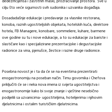
dedezificijensa i zaštitnih maski, prozračivanje prostora. Sve u
cilju što veće sigurnosti svih sudionika i uzvanika događaja.
Dosadadašnje edukacije i predavanje za vlasnike restorana,
konoba, raznih ugostiteljskih objekata, hotelskih kuća, direktore
hotela, FB Managere, konobare, sommeliere, kuhare, barmene
ove godine su tu i nove edukacije, a to su edukacije za bariste i
slastičare kao i specijalizirane prezentacijske i degustacijske
radionice za vina, pjenušce, žestice i razne druge radionice.
Posebna novost je i ta da će se na eventima prezentirati
enogastronomiju na poseban način. Timu govornika i Chefova
priključiti će se i neka nova imena iz svijeta ugostiteljstva i
enogastronomije kako bi svoje znanje i vještine nesebično
podijelili sa uzvanicima- ugostiteljima, hotelijerima i njihovim
djelatnicima i ostalim turističkim djelatnicima.