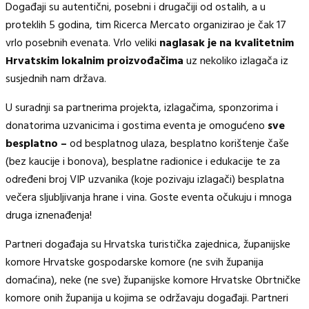
Događaji su autentični, posebni i drugačiji od ostalih, a u
proteklih 5 godina, tim Ricerca Mercato organizirao je čak 17
vrlo posebnih evenata. Vrlo veliki
naglasak je na kvalitetnim
Hrvatskim lokalnim proizvođačima
uz nekoliko izlagača iz
susjednih nam država.
U suradnji sa partnerima projekta, izlagačima, sponzorima i
donatorima uzvanicima i gostima eventa je omogućeno
sve
besplatno –
od besplatnog ulaza, besplatno korištenje čaše
(bez kaucije i bonova), besplatne radionice i edukacije te za
određeni broj VIP uzvanika (koje pozivaju izlagači) besplatna
večera sljubljivanja hrane i vina. Goste eventa očukuju i mnoga
druga iznenađenja!
Partneri događaja su Hrvatska turistička zajednica, županijske
komore Hrvatske gospodarske komore (ne svih županija
domaćina), neke (ne sve) županijske komore Hrvatske Obrtničke
komore onih županija u kojima se održavaju događaji. Partneri