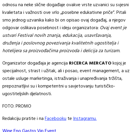
odnosu na neke slične događaje ovakve vrste uzvanici su svjesni
kvalietata i važnosti ove vrlo „posebne edukativne priče”. Pitali
smo jednog uzvanika kako bi on opisao ovaj događaj, a njegov
odgovar oslikava posebnost i ideju organizatora:
Ovaj event je
ustvari Festival novih znanja, edukacija, usavršavanja,
druženja i poslovnog povezivanja kvalitetnih ugostitelja i
hotelijera sa proizvođačima proizvoda i delicija za turizam.
Organizator događaja je agencija
RICERCA MERCATO
kojoj je
specijalnost, strast i užitak, ali i posao, event management, a uz
ostale usluge marketinga, istraživanja i unapređivanja tržišta,
prepoznatljivi su i kompetentni u savjetovanju turističko-
ugostiteljskih djelatnosti.
FOTO: PROMO
Redakciju pratite i na
Facebooku
te
Instagramu.
Wine Eno Gastro Vip Event