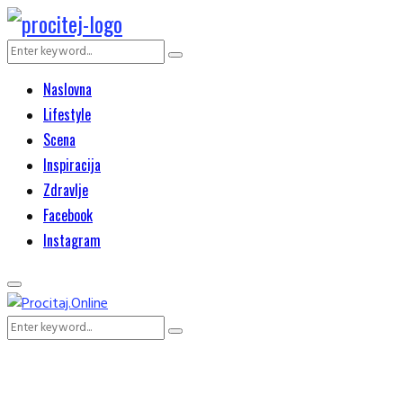
Search
Search
for:
Naslovna
Lifestyle
Scena
Inspiracija
Zdravlje
Facebook
Instagram
Primary
Menu
Search
Search
for: