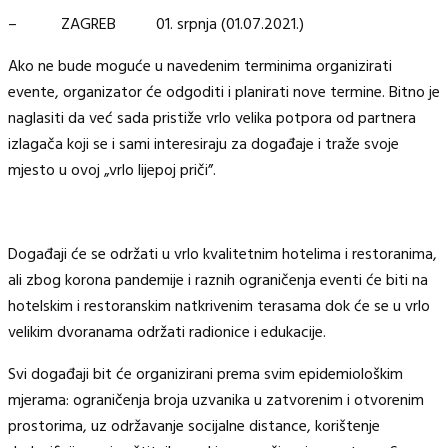
– ZAGREB 01. srpnja (01.07.2021.)
Ako ne bude moguće u navedenim terminima organizirati
evente, organizator će odgoditi i planirati nove termine. Bitno je
naglasiti da već sada pristiže vrlo velika potpora od partnera
izlagača koji se i sami interesiraju za događaje i traže svoje
mjesto u ovoj „vrlo lijepoj priči”.
Događaji će se održati u vrlo kvalitetnim hotelima i restoranima,
ali zbog korona pandemije i raznih ograničenja eventi će biti na
hotelskim i restoranskim natkrivenim terasama dok će se u vrlo
velikim dvoranama održati radionice i edukacije.
Svi događaji bit će organizirani prema svim epidemiološkim
mjerama: ograničenja broja uzvanika u zatvorenim i otvorenim
prostorima, uz održavanje socijalne distance, korištenje