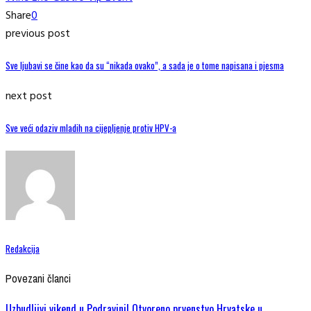
Share
0
previous post
Sve ljubavi se čine kao da su “nikada ovako”, a sada je o tome napisana i pjesma
next post
Sve veći odaziv mladih na cijepljenje protiv HPV-a
Redakcija
Povezani članci
Uzbudljivi vikend u Podravini! Otvoreno prvenstvo Hrvatske u