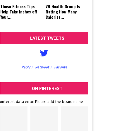
These Fitness Tips
VR Health Group Is
Help Take Inches off
Rating How Many
Your...
Calories...
LATEST TWEETS
Reply
Retweet
Favorite
Reply
Retw
ON PINTEREST
pinterest data error: Please add the board name