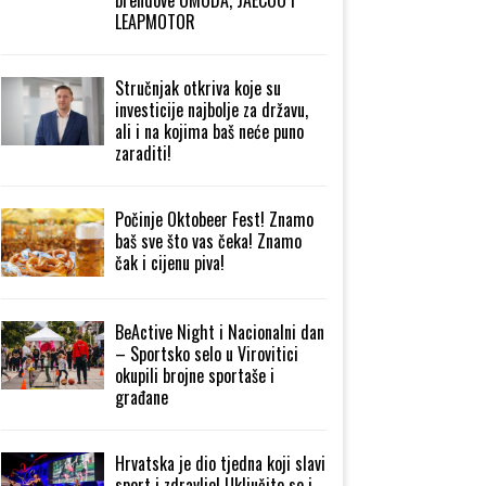
LEAPMOTOR
Stručnjak otkriva koje su
investicije najbolje za državu,
ali i na kojima baš neće puno
zaraditi!
Počinje Oktobeer Fest! Znamo
baš sve što vas čeka! Znamo
čak i cijenu piva!
BeActive Night i Nacionalni dan
– Sportsko selo u Virovitici
okupili brojne sportaše i
građane
Hrvatska je dio tjedna koji slavi
sport i zdravlje! Uključite se i