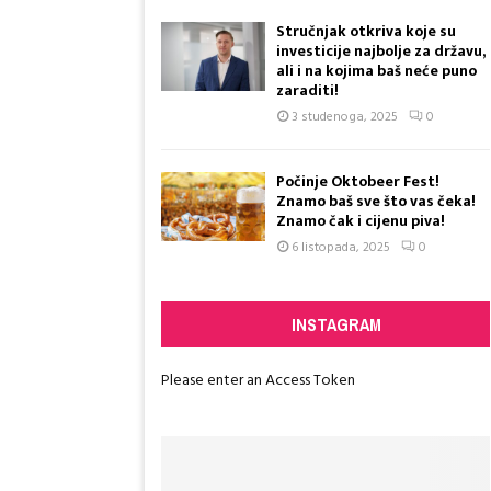
Stručnjak otkriva koje su
investicije najbolje za državu,
ali i na kojima baš neće puno
zaraditi!
3 studenoga, 2025
0
Počinje Oktobeer Fest!
Znamo baš sve što vas čeka!
Znamo čak i cijenu piva!
6 listopada, 2025
0
Reply
Retw
INSTAGRAM
Please enter an Access Token