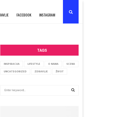
RAVLJE
FACEBOOK
INSTAGRAM
TAGS
INSPIRACIJA
LIFESTYLE
O NAMA
SCENA
UNCATEGORIZED
ZDRAVLJE
ŽIVOT
S
e
a
S
r
c
E
h