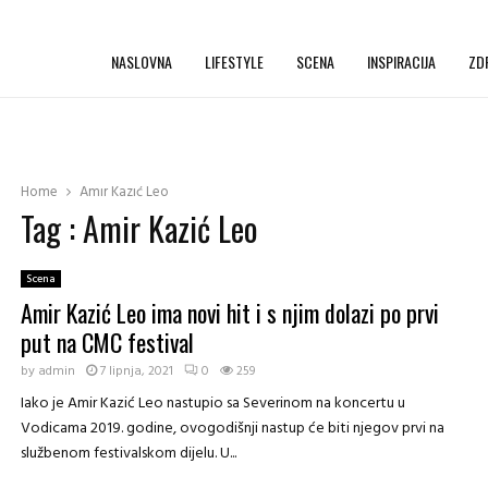
NASLOVNA
LIFESTYLE
SCENA
INSPIRACIJA
ZD
Home
Amir Kazić Leo
Tag : Amir Kazić Leo
Scena
Amir Kazić Leo ima novi hit i s njim dolazi po prvi
put na CMC festival
by
admin
7 lipnja, 2021
0
259
Iako je Amir Kazić Leo nastupio sa Severinom na koncertu u
Vodicama 2019. godine, ovogodišnji nastup će biti njegov prvi na
službenom festivalskom dijelu. U...