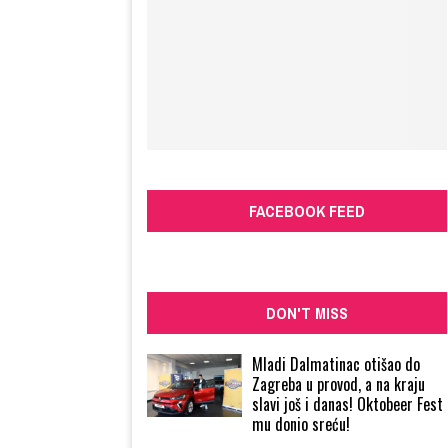
FACEBOOK FEED
DON'T MISS
Mladi Dalmatinac otišao do
Zagreba u provod, a na kraju
slavi još i danas! Oktobeer Fest
mu donio sreću!