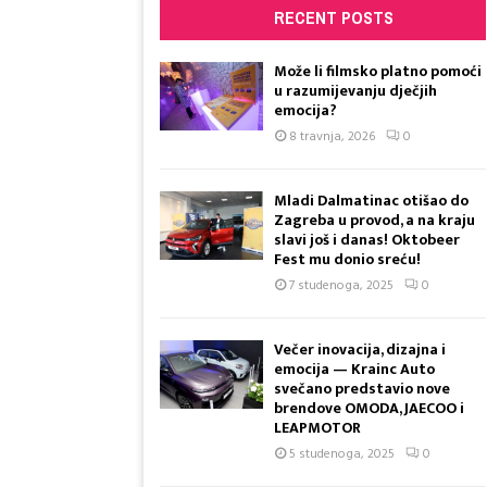
RECENT POSTS
Može li filmsko platno pomoći
u razumijevanju dječjih
emocija?
8 travnja, 2026
0
Mladi Dalmatinac otišao do
Zagreba u provod, a na kraju
slavi još i danas! Oktobeer
Fest mu donio sreću!
7 studenoga, 2025
0
Večer inovacija, dizajna i
emocija — Krainc Auto
svečano predstavio nove
brendove OMODA, JAECOO i
LEAPMOTOR
5 studenoga, 2025
0