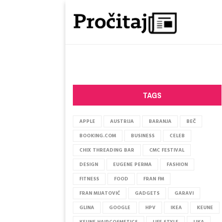
TAGS
APPLE
AUSTRIJA
BARANJA
BEČ
BOOKING.COM
BUSINESS
CELEB
CHIX THREADING BAR
CMC FESTIVAL
DESIGN
EUGENE PERMA
FASHION
FITNESS
FOOD
FRAN FM
FRAN MIJATOVIĆ
GADGETS
GARAVI
GLINA
GOOGLE
HPV
IKEA
KEUNE