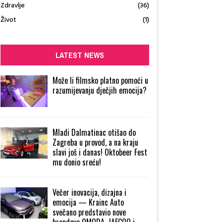
Zdravlje
(36)
Život
(1)
LATEST NEWS
Može li filmsko platno pomoći u
razumijevanju dječjih emocija?
Mladi Dalmatinac otišao do
Zagreba u provod, a na kraju
slavi još i danas! Oktobeer Fest
mu donio sreću!
Večer inovacija, dizajna i
emocija — Krainc Auto
svečano predstavio nove
brendove OMODA, JAECOO i