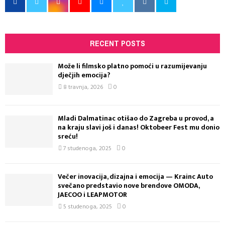
RECENT POSTS
Može li filmsko platno pomoći u razumijevanju
dječjih emocija?
8 travnja, 2026
0
Mladi Dalmatinac otišao do Zagreba u provod, a
na kraju slavi još i danas! Oktobeer Fest mu donio
sreću!
7 studenoga, 2025
0
Večer inovacija, dizajna i emocija — Krainc Auto
svečano predstavio nove brendove OMODA,
JAECOO i LEAPMOTOR
5 studenoga, 2025
0