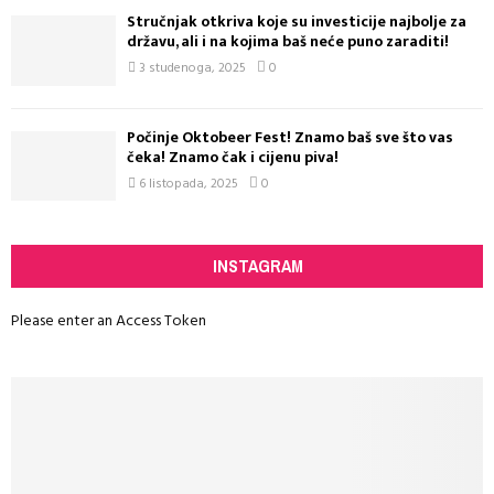
Stručnjak otkriva koje su investicije najbolje za
državu, ali i na kojima baš neće puno zaraditi!
3 studenoga, 2025
0
Počinje Oktobeer Fest! Znamo baš sve što vas
čeka! Znamo čak i cijenu piva!
6 listopada, 2025
0
INSTAGRAM
Please enter an Access Token