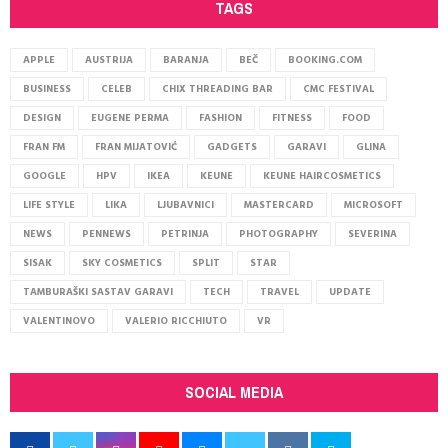
TAGS
APPLE
AUSTRIJA
BARANJA
BEČ
BOOKING.COM
BUSINESS
CELEB
CHIX THREADING BAR
CMC FESTIVAL
DESIGN
EUGENE PERMA
FASHION
FITNESS
FOOD
FRAN FM
FRAN MIJATOVIĆ
GADGETS
GARAVI
GLINA
GOOGLE
HPV
IKEA
KEUNE
KEUNE HAIRCOSMETICS
LIFE STYLE
LIKA
LJUBAVNICI
MASTERCARD
MICROSOFT
NEWS
PENNEWS
PETRINJA
PHOTOGRAPHY
SEVERINA
SISAK
SKY COSMETICS
SPLIT
STAR
TAMBURAŠKI SASTAV GARAVI
TECH
TRAVEL
UPDATE
VALENTINOVO
VALERIO RICCHIUTO
VR
SOCIAL MEDIA