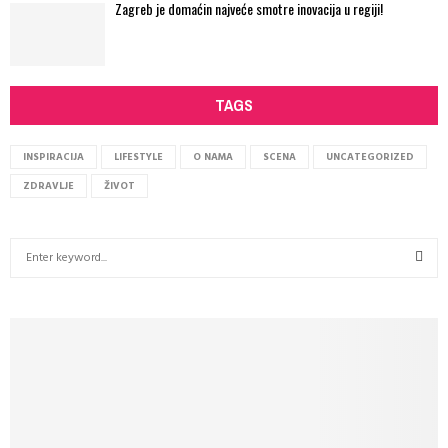
Zagreb je domaćin najveće smotre inovacija u regiji!
TAGS
INSPIRACIJA
LIFESTYLE
O NAMA
SCENA
UNCATEGORIZED
ZDRAVLJE
ŽIVOT
S
e
a
S
r
c
E
h
f
A
o
r
R
: