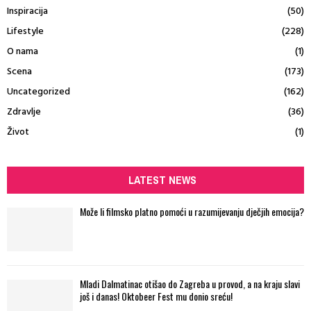
Inspiracija
(50)
Lifestyle
(228)
O nama
(1)
Scena
(173)
Uncategorized
(162)
Zdravlje
(36)
Život
(1)
LATEST NEWS
Može li filmsko platno pomoći u razumijevanju dječjih emocija?
Mladi Dalmatinac otišao do Zagreba u provod, a na kraju slavi
još i danas! Oktobeer Fest mu donio sreću!