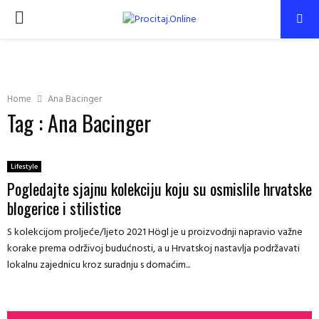
PRIMARY
MENU
Home
Ana Bacinger
Tag : Ana Bacinger
Lifestyle
Pogledajte sjajnu kolekciju koju su osmislile hrvatske
blogerice i stilistice
S kolekcijom proljeće/ljeto 2021 Högl je u proizvodnji napravio važne
korake prema održivoj budućnosti, a u Hrvatskoj nastavlja podržavati
lokalnu zajednicu kroz suradnju s domaćim...