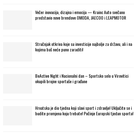
Večer inovacija, dizajna i emocija — Krainc Auto svečano
predstavio nove brendove OMODA, JAECOO i LEAPMOTOR
Stručnjak otkriva koje su investicije najbolje za državu, ali i na
kojima baš neće puno zaraditi!
BeActive Night i Nacionalni dan – Sportsko selo u Virovitici
okupili brojne sportaše i građane
Hrvatska je dio tjedna koji slavi sport i zdravlje! Uključite se i
budite promjena koju trebate! Počinje Europski tjedan sporta!