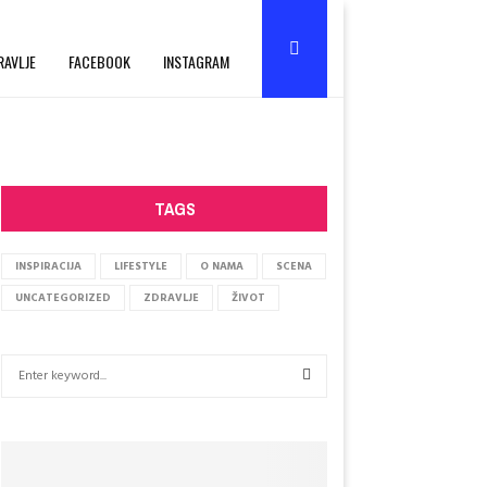
RAVLJE
FACEBOOK
INSTAGRAM
TAGS
INSPIRACIJA
LIFESTYLE
O NAMA
SCENA
UNCATEGORIZED
ZDRAVLJE
ŽIVOT
S
e
a
S
r
c
E
h