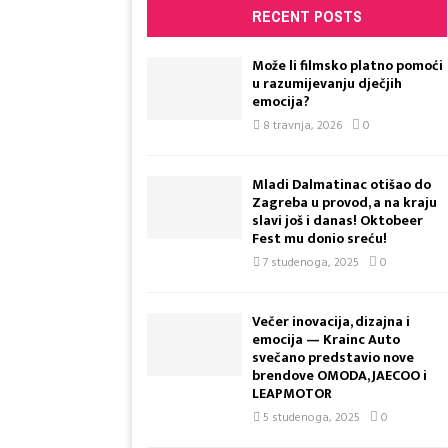
RECENT POSTS
Može li filmsko platno pomoći
u razumijevanju dječjih
emocija?
8 travnja, 2026
0
Mladi Dalmatinac otišao do
Zagreba u provod, a na kraju
slavi još i danas! Oktobeer
Fest mu donio sreću!
7 studenoga, 2025
0
Večer inovacija, dizajna i
emocija — Krainc Auto
svečano predstavio nove
brendove OMODA, JAECOO i
LEAPMOTOR
5 studenoga, 2025
0