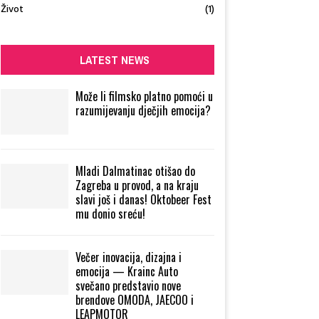
Život
(1)
LATEST NEWS
Može li filmsko platno pomoći u
razumijevanju dječjih emocija?
Mladi Dalmatinac otišao do
Zagreba u provod, a na kraju
slavi još i danas! Oktobeer Fest
mu donio sreću!
Večer inovacija, dizajna i
emocija — Krainc Auto
svečano predstavio nove
brendove OMODA, JAECOO i
LEAPMOTOR