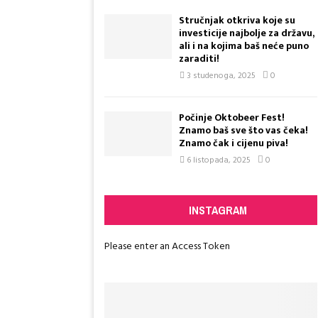
Stručnjak otkriva koje su
investicije najbolje za državu,
ali i na kojima baš neće puno
zaraditi!
3 studenoga, 2025
0
Počinje Oktobeer Fest!
Znamo baš sve što vas čeka!
Znamo čak i cijenu piva!
6 listopada, 2025
0
INSTAGRAM
Please enter an Access Token