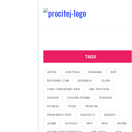
TAGS
APPLE
AUSTRIJA
BARANJA
BEČ
BOOKING.COM
BUSINESS
CELEB
CHIX THREADING BAR
CMC FESTIVAL
DESIGN
EUGENE PERMA
FASHION
FITNESS
FOOD
FRAN FM
FRAN MIJATOVIĆ
GADGETS
GARAVI
GLINA
GOOGLE
HPV
IKEA
KEUNE