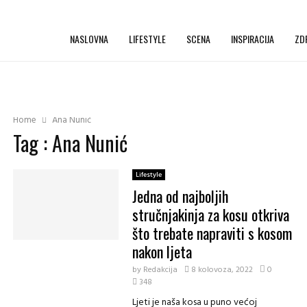
NASLOVNA
LIFESTYLE
SCENA
INSPIRACIJA
ZD
Home
Ana Nunić
Tag : Ana Nunić
Lifestyle
Jedna od najboljih
stručnjakinja za kosu otkriva
što trebate napraviti s kosom
nakon ljeta
by
Redakcija
8 kolovoza, 2022
0
348
Ljeti je naša kosa u puno većoj