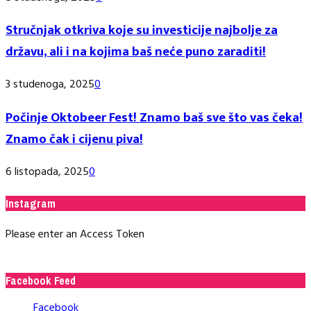
Stručnjak otkriva koje su investicije najbolje za
državu, ali i na kojima baš neće puno zaraditi!
3 studenoga, 2025
0
Počinje Oktobeer Fest! Znamo baš sve što vas čeka!
Znamo čak i cijenu piva!
6 listopada, 2025
0
Instagram
Please enter an Access Token
Facebook Feed
Facebook