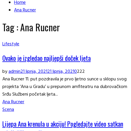
Home
Ana Rucner
Tag : Ana Rucner
Lifestyle
Ovako je izgledao najljepši doček ljeta
by
admin
21 lipnja, 2021
21 lipnja, 2021
0
222
Ana Rucner 11. put pozdravila je prvo ljetno sunce u sklopu svog
projekta ‘Ana u Gradu’ u prepunom amfiteatru na dubrovačkom
Srđu Službeni početak ljeta...
Ana Rucner
Scena
Lijepa Ana krenula u akciju! Pogledajte video satkan