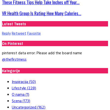
These Fitness Tips Help Take Inches off Your...
VR Health Group Is Rating How Many Calories...
Latest Tweets
Reply
Retweet
Favorite
On Pinterest
pinterest data error: Please add the board name
@thefirstmess
Kategorije
Inspiracija
(50)
Lifestyle
(228)
O nama
(1)
Scena
(173)
Uncategorized
(162)