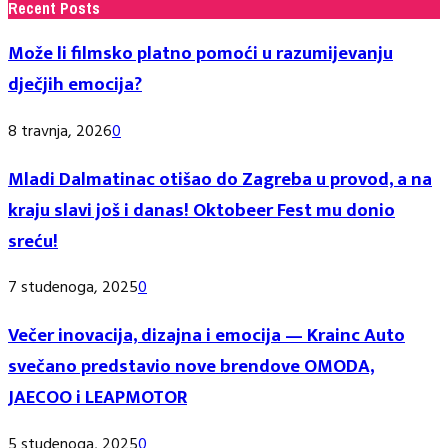
Recent Posts
Može li filmsko platno pomoći u razumijevanju
dječjih emocija?
8 travnja, 2026
0
Mladi Dalmatinac otišao do Zagreba u provod, a na
kraju slavi još i danas! Oktobeer Fest mu donio
sreću!
7 studenoga, 2025
0
Večer inovacija, dizajna i emocija — Krainc Auto
svečano predstavio nove brendove OMODA,
JAECOO i LEAPMOTOR
5 studenoga, 2025
0