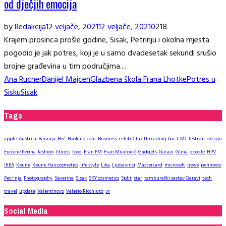
od dječjih emocija
by
Redakcija
12 veljače, 2021
12 veljače, 2021
0
218
Krajem prosinca prošle godine, Sisak, Petrinju i okolna mjesta
pogodio je jak potres, koji je u samo dvadesetak sekundi srušio
brojne građevina u tim područjima....
Ana Rucner
Danijel Majcen
Glazbena škola Frana Lhotke
Potres u
Sisku
Sisak
Tags
apple
Austrija
Baranja
Beč
Booking.com
Business
celeb
Chix threading bar
CMC festival
design
Eugene Perma
fashion
fitness
food
Fran FM
Fran Mijatović
Gadgets
Garavi
Glina
google
HPV
IKEA
Keune
Keune Haircosmetics
life style
Lika
Ljubavnici
Mastercard
microsoft
news
pennews
Petrinja
Photography
Severina
Sisak
SKY cosmetics
Split
star
tamburaški sastav Garavi
tech
travel
update
Valentinovo
Valerio Ricchiuto
vr
Social Media