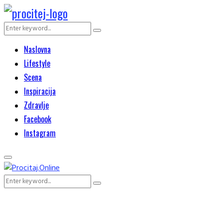
Search
Search
for:
Naslovna
Lifestyle
Scena
Inspiracija
Zdravlje
Facebook
Instagram
Primary
Menu
Search
Search
for: