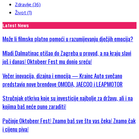
Zdravlje
(36)
Život
(1)
Latest News
Može li filmsko platno pomoći u razumijevanju dječjih emocija?
Mladi Dalmatinac otišao do Zagreba u provod, a na kraju slavi
još i danas! Oktobeer Fest mu donio sreću!
Večer inovacija, dizajna i emocija — Krainc Auto svečano
predstavio nove brendove OMODA, JAECOO i LEAPMOTOR
Stručnjak otkriva koje su investicije najbolje za državu, ali i na
kojima baš neće puno zaraditi!
Počinje Oktobeer Fest! Znamo baš sve što vas čeka! Znamo čak
i cijenu piva!