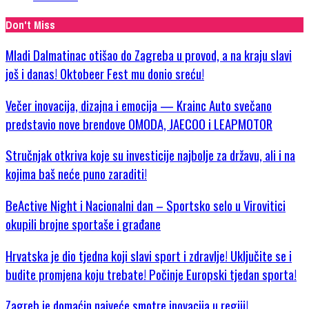
Don't Miss
Mladi Dalmatinac otišao do Zagreba u provod, a na kraju slavi
još i danas! Oktobeer Fest mu donio sreću!
Večer inovacija, dizajna i emocija — Krainc Auto svečano
predstavio nove brendove OMODA, JAECOO i LEAPMOTOR
Stručnjak otkriva koje su investicije najbolje za državu, ali i na
kojima baš neće puno zaraditi!
BeActive Night i Nacionalni dan – Sportsko selo u Virovitici
okupili brojne sportaše i građane
Hrvatska je dio tjedna koji slavi sport i zdravlje! Uključite se i
budite promjena koju trebate! Počinje Europski tjedan sporta!
Zagreb je domaćin najveće smotre inovacija u regiji!