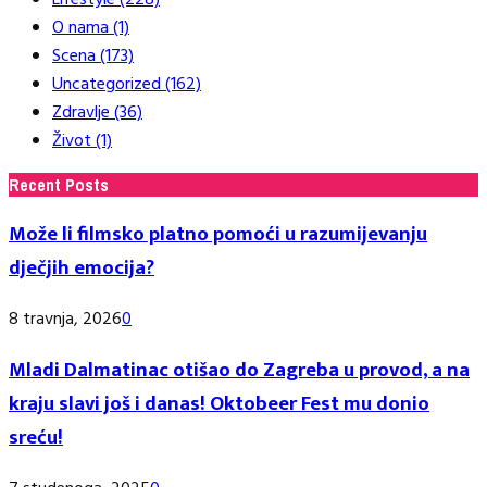
Lifestyle
(228)
O nama
(1)
Scena
(173)
Uncategorized
(162)
Zdravlje
(36)
Život
(1)
Recent Posts
Može li filmsko platno pomoći u razumijevanju
dječjih emocija?
8 travnja, 2026
0
Mladi Dalmatinac otišao do Zagreba u provod, a na
kraju slavi još i danas! Oktobeer Fest mu donio
sreću!