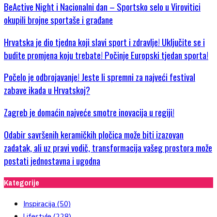
BeActive Night i Nacionalni dan – Sportsko selo u Virovitici
okupili brojne sportaše i građane
Hrvatska je dio tjedna koji slavi sport i zdravlje! Uključite se i
budite promjena koju trebate! Počinje Europski tjedan sporta!
Počelo je odbrojavanje! Jeste li spremni za najveći festival
zabave ikada u Hrvatskoj?
Zagreb je domaćin najveće smotre inovacija u regiji!
Odabir savršenih keramičkih pločica može biti izazovan
zadatak, ali uz pravi vodič, transformacija vašeg prostora može
postati jednostavna i ugodna
Kategorije
Inspiracija
(50)