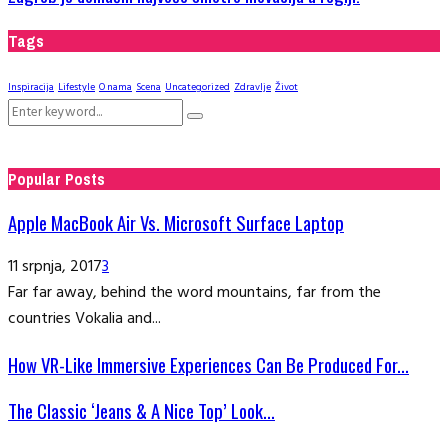
Tags
Inspiracija
Lifestyle
O nama
Scena
Uncategorized
Zdravlje
Život
Search
Search
for:
Popular Posts
Apple MacBook Air Vs. Microsoft Surface Laptop
11 srpnja, 2017
3
Far far away, behind the word mountains, far from the
countries Vokalia and...
How VR-Like Immersive Experiences Can Be Produced For...
The Classic ‘Jeans & A Nice Top’ Look...