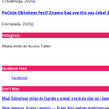
3 studenoga, 2025
0
Počinje Oktobeer Fest! Znamo baš sve što vas čeka! Z
6 listopada, 2025
0
Instagram
Please enter an Access Token
Facebook Feed
Facebook
Don't Miss
Mladi Dalmatinac otišao do Zagreba u provod, a na kraju slavi još i dan
Večer inovacija, dizajna i emocija — Krainc Auto svečano predstavio