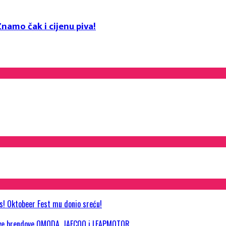
namo čak i cijenu piva!
as! Oktobeer Fest mu donio sreću!
 nove brendove OMODA, JAECOO i LEAPMOTOR