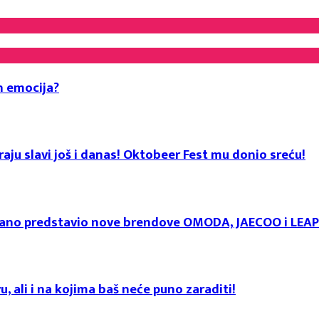
h emocija?
aju slavi još i danas! Oktobeer Fest mu donio sreću!
svečano predstavio nove brendove OMODA, JAECOO i LE
u, ali i na kojima baš neće puno zaraditi!