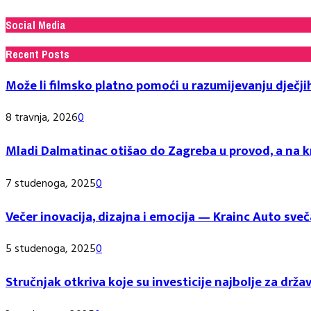
Social Media
Recent Posts
Može li filmsko platno pomoći u razumijevanju dječji
8 travnja, 2026
0
Mladi Dalmatinac otišao do Zagreba u provod, a na kr
7 studenoga, 2025
0
Večer inovacija, dizajna i emocija — Krainc Auto 
5 studenoga, 2025
0
Stručnjak otkriva koje su investicije najbolje za držav