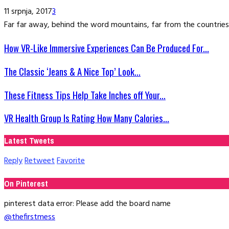
11 srpnja, 2017
3
Far far away, behind the word mountains, far from the countries 
How VR-Like Immersive Experiences Can Be Produced For...
The Classic ‘Jeans & A Nice Top’ Look...
These Fitness Tips Help Take Inches off Your...
VR Health Group Is Rating How Many Calories...
Latest Tweets
Reply
Retweet
Favorite
On Pinterest
pinterest data error: Please add the board name
@thefirstmess