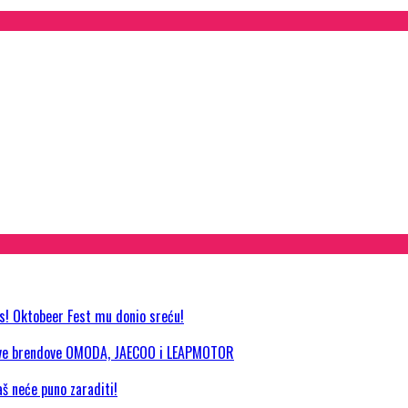
as! Oktobeer Fest mu donio sreću!
 nove brendove OMODA, JAECOO i LEAPMOTOR
aš neće puno zaraditi!