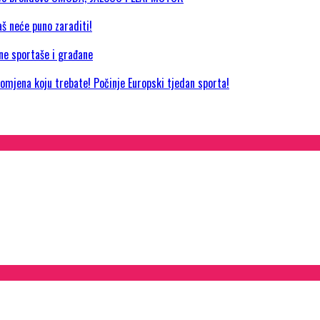
aš neće puno zaraditi!
jne sportaše i građane
promjena koju trebate! Počinje Europski tjedan sporta!