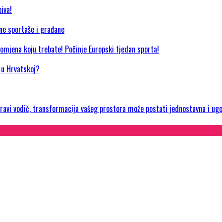
iva!
jne sportaše i građane
promjena koju trebate! Počinje Europski tjedan sporta!
a u Hrvatskoj?
 pravi vodič, transformacija vašeg prostora može postati jednostavna i ug