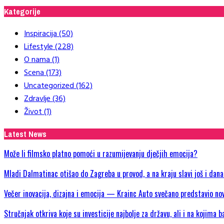
Kategorije
Inspiracija
(50)
Lifestyle
(228)
O nama
(1)
Scena
(173)
Uncategorized
(162)
Zdravlje
(36)
Život
(1)
Latest News
Može li filmsko platno pomoći u razumijevanju dječjih emocija?
Mladi Dalmatinac otišao do Zagreba u provod, a na kraju slavi još i dan
Večer inovacija, dizajna i emocija — Krainc Auto svečano predstavio
Stručnjak otkriva koje su investicije najbolje za državu, ali i na kojima b