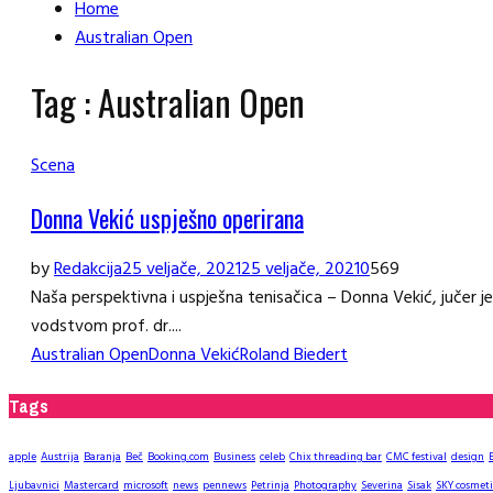
Home
Australian Open
Tag : Australian Open
Scena
Donna Vekić uspješno operirana
by
Redakcija
25 veljače, 2021
25 veljače, 2021
0
569
Naša perspektivna i uspješna tenisačica – Donna Vekić, jučer 
vodstvom prof. dr....
Australian Open
Donna Vekić
Roland Biedert
Tags
apple
Austrija
Baranja
Beč
Booking.com
Business
celeb
Chix threading bar
CMC festival
design
Ljubavnici
Mastercard
microsoft
news
pennews
Petrinja
Photography
Severina
Sisak
SKY cosmeti