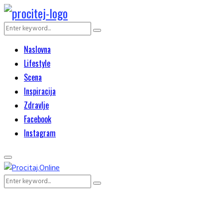
Search
Search
for:
Naslovna
Lifestyle
Scena
Inspiracija
Zdravlje
Facebook
Instagram
Primary
Menu
Search
Search
for: