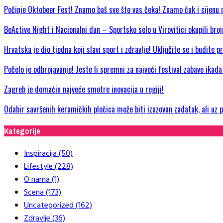
Počinje Oktobeer Fest! Znamo baš sve što vas čeka! Znamo čak i cijenu p
BeActive Night i Nacionalni dan – Sportsko selo u Virovitici okupili bro
Hrvatska je dio tjedna koji slavi sport i zdravlje! Uključite se i budite 
Počelo je odbrojavanje! Jeste li spremni za najveći festival zabave ikad
Zagreb je domaćin najveće smotre inovacija u regiji!
Odabir savršenih keramičkih pločica može biti izazovan zadatak, ali uz
Kategorije
Inspiracija
(50)
Lifestyle
(228)
O nama
(1)
Scena
(173)
Uncategorized
(162)
Zdravlje
(36)