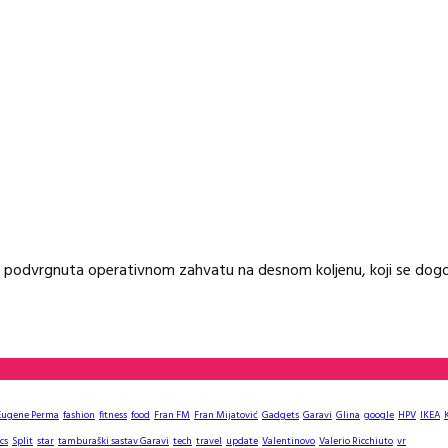
je podvrgnuta operativnom zahvatu na desnom koljenu, koji se dogo
Eugene Perma
fashion
fitness
food
Fran FM
Fran Mijatović
Gadgets
Garavi
Glina
google
HPV
IKEA
cs
Split
star
tamburaški sastav Garavi
tech
travel
update
Valentinovo
Valerio Ricchiuto
vr