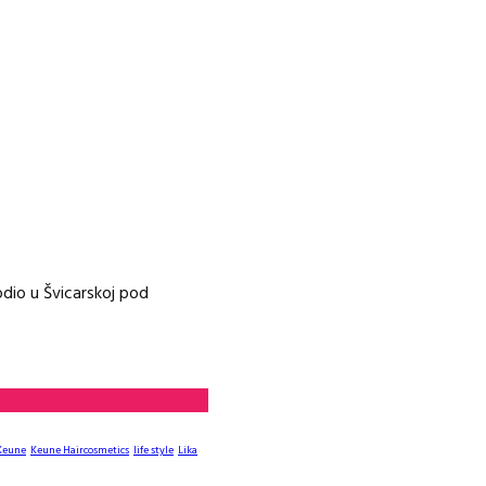
dio u Švicarskoj pod
Keune
Keune Haircosmetics
life style
Lika