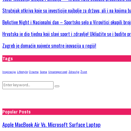
Stručnjak otkriva koje su investicije najbolje za državu, ali i na kojima b
BeActive Night i Nacionalni dan – Sportsko selo u Virovitici okupili bro
Hrvatska je dio tjedna koji slavi sport i zdravlje! Uključite se i budite 
Zagreb je domaćin najveće smotre inovacija u regiji!
Tags
Inspiracija
Lifestyle
O nama
Scena
Uncategorized
Zdravlje
Život
Search
Search
for:
Popular Posts
Apple MacBook Air Vs. Microsoft Surface Laptop