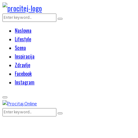
Search
Search
for:
Naslovna
Lifestyle
Scena
Inspiracija
Zdravlje
Facebook
Instagram
Primary
Menu
Search
Search
for: