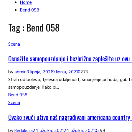
Home
Bend 058
Tag : Bend 058
Scena
Osnažite samopouzdanje i bezbrižno zaplešite uz ovu
by
admin
9 lipnja, 2021
9 lipnja, 2021
0
273
Strah od bolesti, tjelesna udaljenost, smanjenje prihoda, gubita
samopouzdanje. Kako bi...
Bend 058
Scena
Ovako zvuči uživo naš nagrađivani americana country 
by
Redakcija
24 ožujka, 2021
24 ožujka, 2021
0
299