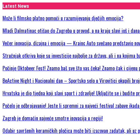
Latest News
Može li filmsko platno pomoći u razumijevanju dječjih emocija?
Mladi Dalmatinac otišao do Zagreba u provod, a na kraju slavi još i dan
Večer inovacija, dizajna i emocija — Krainc Auto svečano predstavio
Stručnjak otkriva koje su investicije najbolje za državu, ali i na kojima b
Počinje Oktobeer Fest! Znamo baš sve što vas čeka! Znamo čak i cijenu p
BeActive Night i Nacionalni dan – Sportsko selo u Virovitici okupili bro
Hrvatska je dio tjedna koji slavi sport i zdravlje! Uključite se i budite 
Počelo je odbrojavanje! Jeste li spremni za najveći festival zabave ikad
Zagreb je domaćin najveće smotre inovacija u regiji!
Odabir savršenih keramičkih pločica može biti izazovan zadatak, ali uz