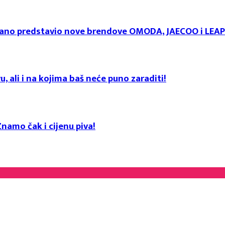
svečano predstavio nove brendove OMODA, JAECOO i LE
u, ali i na kojima baš neće puno zaraditi!
namo čak i cijenu piva!