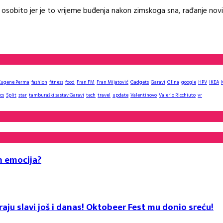
 osobito jer je to vrijeme buđenja nakon zimskoga sna, rađanje nov
Eugene Perma
fashion
fitness
food
Fran FM
Fran Mijatović
Gadgets
Garavi
Glina
google
HPV
IKEA
cs
Split
star
tamburaški sastav Garavi
tech
travel
update
Valentinovo
Valerio Ricchiuto
vr
h emocija?
aju slavi još i danas! Oktobeer Fest mu donio sreću!