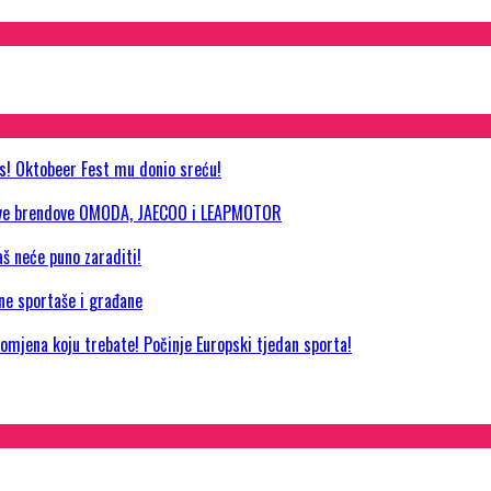
as! Oktobeer Fest mu donio sreću!
 nove brendove OMODA, JAECOO i LEAPMOTOR
aš neće puno zaraditi!
jne sportaše i građane
promjena koju trebate! Počinje Europski tjedan sporta!