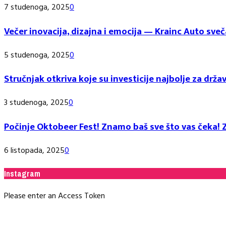
7 studenoga, 2025
0
Večer inovacija, dizajna i emocija — Krainc Auto 
5 studenoga, 2025
0
Stručnjak otkriva koje su investicije najbolje za držav
3 studenoga, 2025
0
Počinje Oktobeer Fest! Znamo baš sve što vas čeka! Z
6 listopada, 2025
0
Instagram
Please enter an Access Token