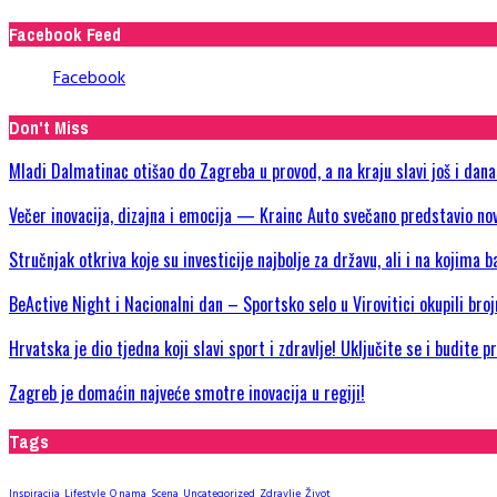
Facebook Feed
Facebook
Don't Miss
Mladi Dalmatinac otišao do Zagreba u provod, a na kraju slavi još i dan
Večer inovacija, dizajna i emocija — Krainc Auto svečano predstavio
Stručnjak otkriva koje su investicije najbolje za državu, ali i na kojima b
BeActive Night i Nacionalni dan – Sportsko selo u Virovitici okupili bro
Hrvatska je dio tjedna koji slavi sport i zdravlje! Uključite se i budite 
Zagreb je domaćin najveće smotre inovacija u regiji!
Tags
Inspiracija
Lifestyle
O nama
Scena
Uncategorized
Zdravlje
Život