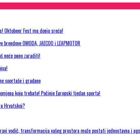
as! Oktobeer Fest mu donio sreću!
 nove brendove OMODA, JAECOO i LEAPMOTOR
aš neće puno zaraditi!
iva!
jne sportaše i građane
promjena koju trebate! Počinje Europski tjedan sporta!
a u Hrvatskoj?
 pravi vodič, transformacija vašeg prostora može postati jednostavna i ug