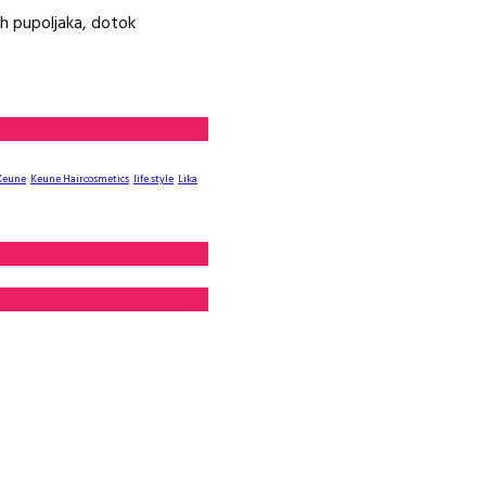
ih pupoljaka, dotok
Keune
Keune Haircosmetics
life style
Lika