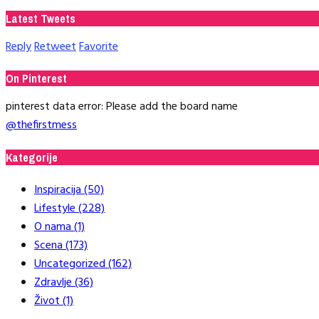
Latest Tweets
Reply
Retweet
Favorite
On Pinterest
pinterest data error: Please add the board name
@thefirstmess
Kategorije
Inspiracija
(50)
Lifestyle
(228)
O nama
(1)
Scena
(173)
Uncategorized
(162)
Zdravlje
(36)
Život
(1)