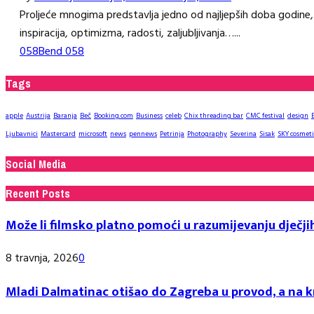
Proljeće mnogima predstavlja jedno od najljepših doba godine,
inspiracija, optimizma, radosti, zaljubljivanja…...
058
Bend 058
Tags
apple
Austrija
Baranja
Beč
Booking.com
Business
celeb
Chix threading bar
CMC festival
design
Ljubavnici
Mastercard
microsoft
news
pennews
Petrinja
Photography
Severina
Sisak
SKY cosmeti
Social Media
Recent Posts
Može li filmsko platno pomoći u razumijevanju dječji
8 travnja, 2026
0
Mladi Dalmatinac otišao do Zagreba u provod, a na kr