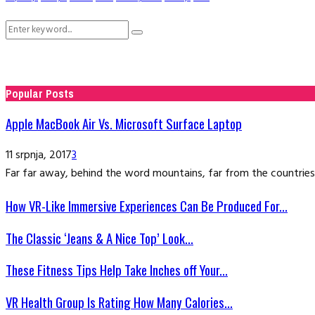
Search
Search
for:
Popular Posts
Apple MacBook Air Vs. Microsoft Surface Laptop
11 srpnja, 2017
3
Far far away, behind the word mountains, far from the countries 
How VR-Like Immersive Experiences Can Be Produced For...
The Classic ‘Jeans & A Nice Top’ Look...
These Fitness Tips Help Take Inches off Your...
VR Health Group Is Rating How Many Calories...