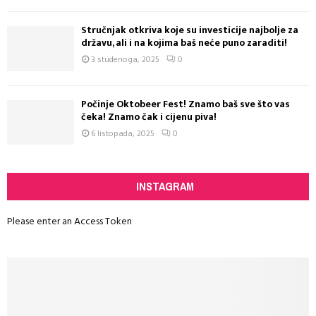
Stručnjak otkriva koje su investicije najbolje za
državu, ali i na kojima baš neće puno zaraditi!
3 studenoga, 2025
0
Počinje Oktobeer Fest! Znamo baš sve što vas
čeka! Znamo čak i cijenu piva!
6 listopada, 2025
0
INSTAGRAM
Please enter an Access Token