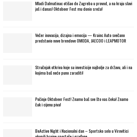
Mladi Dalmatinac otišao do Zagreba u provod, a na kraju slavi
još i danas! Oktobeer Fest mu donio sreću!
Večer inovacija, dizajna i emocija — Krainc Auto svečano
predstavio nove brendove OMODA, JAECOO i LEAPMOTOR
Stručnjak otkriva koje su investicije najbolje za državu, ali i na
kojima baš neće puno zaraditi!
Počinje Oktobeer Fest! Znamo baš sve što vas čeka! Znamo
čak i cijenu piva!
BeActive Night i Nacionalni dan – Sportsko selo u Virovitici
okupili brojne sportaše i građane