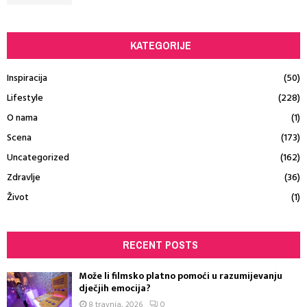
KATEGORIJE
Inspiracija
(50)
Lifestyle
(228)
O nama
(1)
Scena
(173)
Uncategorized
(162)
Zdravlje
(36)
Život
(1)
RECENT POSTS
Može li filmsko platno pomoći u razumijevanju
dječjih emocija?
8 travnja, 2026
0