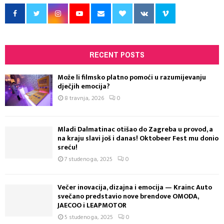
RECENT POSTS
Može li filmsko platno pomoći u razumijevanju
dječjih emocija?
8 travnja, 2026
0
Mladi Dalmatinac otišao do Zagreba u provod, a
na kraju slavi još i danas! Oktobeer Fest mu donio
sreću!
7 studenoga, 2025
0
Večer inovacija, dizajna i emocija — Krainc Auto
svečano predstavio nove brendove OMODA,
JAECOO i LEAPMOTOR
5 studenoga, 2025
0