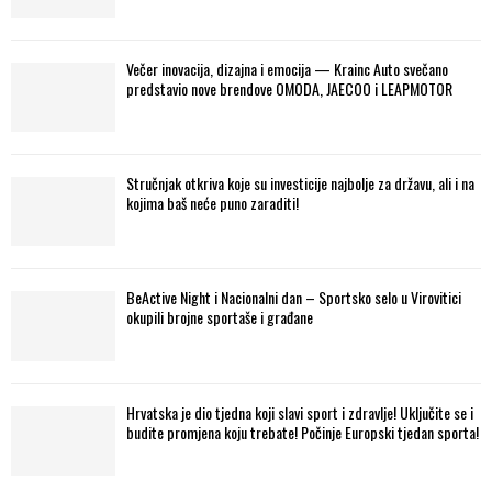
Večer inovacija, dizajna i emocija — Krainc Auto svečano
predstavio nove brendove OMODA, JAECOO i LEAPMOTOR
Stručnjak otkriva koje su investicije najbolje za državu, ali i na
kojima baš neće puno zaraditi!
BeActive Night i Nacionalni dan – Sportsko selo u Virovitici
okupili brojne sportaše i građane
Hrvatska je dio tjedna koji slavi sport i zdravlje! Uključite se i
budite promjena koju trebate! Počinje Europski tjedan sporta!