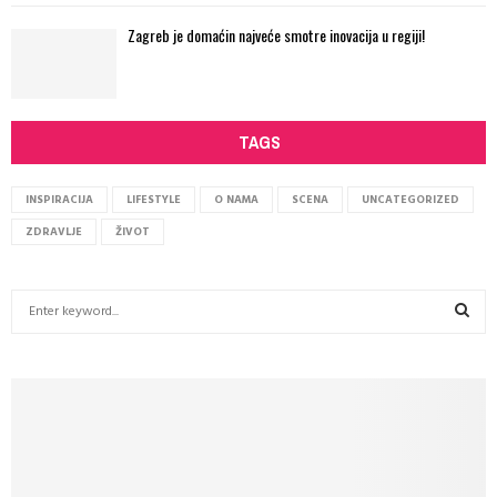
Zagreb je domaćin najveće smotre inovacija u regiji!
TAGS
INSPIRACIJA
LIFESTYLE
O NAMA
SCENA
UNCATEGORIZED
ZDRAVLJE
ŽIVOT
S
e
a
S
r
c
E
h
f
A
o
r
R