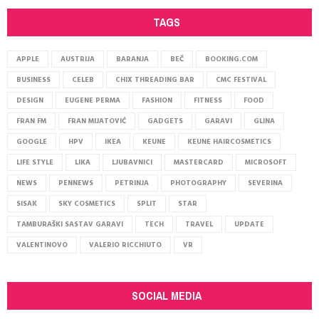
TAGS
APPLE
AUSTRIJA
BARANJA
BEČ
BOOKING.COM
BUSINESS
CELEB
CHIX THREADING BAR
CMC FESTIVAL
DESIGN
EUGENE PERMA
FASHION
FITNESS
FOOD
FRAN FM
FRAN MIJATOVIĆ
GADGETS
GARAVI
GLINA
GOOGLE
HPV
IKEA
KEUNE
KEUNE HAIRCOSMETICS
LIFE STYLE
LIKA
LJUBAVNICI
MASTERCARD
MICROSOFT
NEWS
PENNEWS
PETRINJA
PHOTOGRAPHY
SEVERINA
SISAK
SKY COSMETICS
SPLIT
STAR
TAMBURAŠKI SASTAV GARAVI
TECH
TRAVEL
UPDATE
VALENTINOVO
VALERIO RICCHIUTO
VR
SOCIAL MEDIA