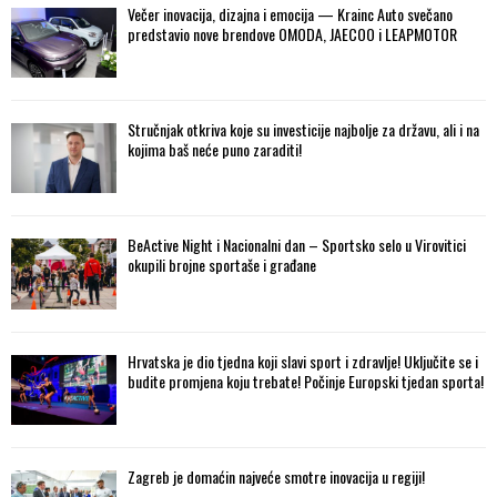
Večer inovacija, dizajna i emocija — Krainc Auto svečano
predstavio nove brendove OMODA, JAECOO i LEAPMOTOR
Stručnjak otkriva koje su investicije najbolje za državu, ali i na
kojima baš neće puno zaraditi!
BeActive Night i Nacionalni dan – Sportsko selo u Virovitici
okupili brojne sportaše i građane
Hrvatska je dio tjedna koji slavi sport i zdravlje! Uključite se i
budite promjena koju trebate! Počinje Europski tjedan sporta!
Zagreb je domaćin najveće smotre inovacija u regiji!