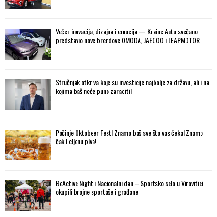
Večer inovacija, dizajna i emocija — Krainc Auto svečano
predstavio nove brendove OMODA, JAECOO i LEAPMOTOR
Stručnjak otkriva koje su investicije najbolje za državu, ali i na
kojima baš neće puno zaraditi!
Počinje Oktobeer Fest! Znamo baš sve što vas čeka! Znamo
čak i cijenu piva!
BeActive Night i Nacionalni dan – Sportsko selo u Virovitici
okupili brojne sportaše i građane