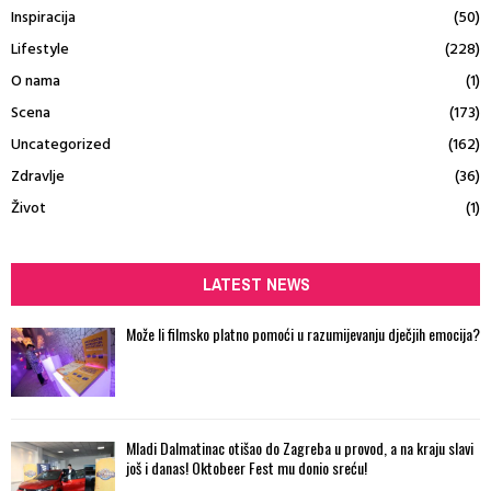
Inspiracija
(50)
Lifestyle
(228)
O nama
(1)
Scena
(173)
Uncategorized
(162)
Zdravlje
(36)
Život
(1)
LATEST NEWS
Može li filmsko platno pomoći u razumijevanju dječjih emocija?
Mladi Dalmatinac otišao do Zagreba u provod, a na kraju slavi
još i danas! Oktobeer Fest mu donio sreću!