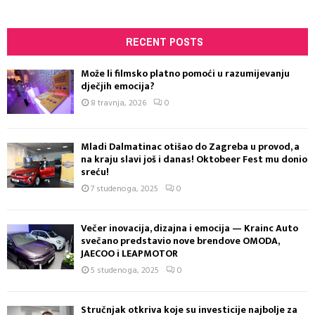
RECENT POSTS
Može li filmsko platno pomoći u razumijevanju
dječjih emocija?
8 travnja, 2026
0
Mladi Dalmatinac otišao do Zagreba u provod, a
na kraju slavi još i danas! Oktobeer Fest mu donio
sreću!
7 studenoga, 2025
0
Večer inovacija, dizajna i emocija — Krainc Auto
svečano predstavio nove brendove OMODA,
JAECOO i LEAPMOTOR
5 studenoga, 2025
0
Stručnjak otkriva koje su investicije najbolje za