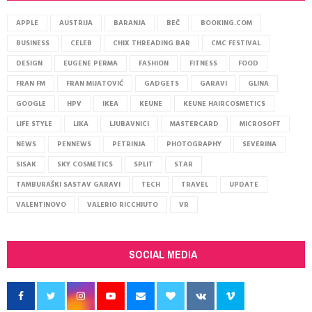
APPLE
AUSTRIJA
BARANJA
BEČ
BOOKING.COM
BUSINESS
CELEB
CHIX THREADING BAR
CMC FESTIVAL
DESIGN
EUGENE PERMA
FASHION
FITNESS
FOOD
FRAN FM
FRAN MIJATOVIĆ
GADGETS
GARAVI
GLINA
GOOGLE
HPV
IKEA
KEUNE
KEUNE HAIRCOSMETICS
LIFE STYLE
LIKA
LJUBAVNICI
MASTERCARD
MICROSOFT
NEWS
PENNEWS
PETRINJA
PHOTOGRAPHY
SEVERINA
SISAK
SKY COSMETICS
SPLIT
STAR
TAMBURAŠKI SASTAV GARAVI
TECH
TRAVEL
UPDATE
VALENTINOVO
VALERIO RICCHIUTO
VR
SOCIAL MEDIA