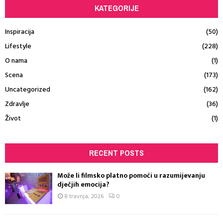
KATEGORIJE
Inspiracija
(50)
Lifestyle
(228)
O nama
(1)
Scena
(173)
Uncategorized
(162)
Zdravlje
(36)
Život
(1)
RECENT POSTS
Može li filmsko platno pomoći u razumijevanju
dječjih emocija?
8 travnja, 2026
0