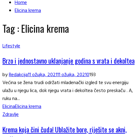
Home
Elicina krema
Tag : Elicina krema
Lifestyle
Brzo i jednostavno uklanjanje godina s vrata i dekoltea
by
Redakcija
11 ožujka, 2021
11 ožujka, 2021
0
193
Većina se žena trudi održati mladenački izgled te svu energiju
ulažu u njegu lica, dok njegu vrata i dekoltea često preskaču . A,
ruku na...
Elicina
Elicina krema
Zdravlje
Krema koja čini čuda! Ublažite bore, riješite se akni,