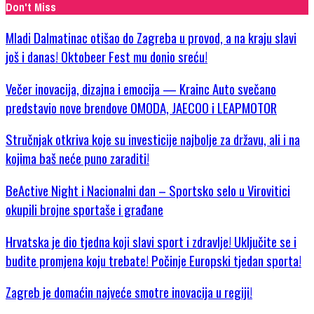
Don't Miss
Mladi Dalmatinac otišao do Zagreba u provod, a na kraju slavi
još i danas! Oktobeer Fest mu donio sreću!
Večer inovacija, dizajna i emocija — Krainc Auto svečano
predstavio nove brendove OMODA, JAECOO i LEAPMOTOR
Stručnjak otkriva koje su investicije najbolje za državu, ali i na
kojima baš neće puno zaraditi!
BeActive Night i Nacionalni dan – Sportsko selo u Virovitici
okupili brojne sportaše i građane
Hrvatska je dio tjedna koji slavi sport i zdravlje! Uključite se i
budite promjena koju trebate! Počinje Europski tjedan sporta!
Zagreb je domaćin najveće smotre inovacija u regiji!