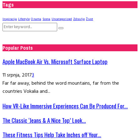
Tags
Inspiracija
Lifestyle
O nama
Scena
Uncategorized
Zdravlje
Život
Search
Search
for:
Popular Posts
Apple MacBook Air Vs. Microsoft Surface Laptop
11 srpnja, 2017
3
Far far away, behind the word mountains, far from the
countries Vokalia and...
How VR-Like Immersive Experiences Can Be Produced For...
The Classic ‘Jeans & A Nice Top’ Look...
These Fitness Tips Help Take Inches off Your...