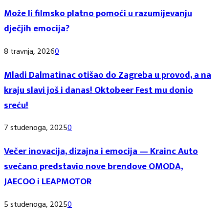
Može li filmsko platno pomoći u razumijevanju
dječjih emocija?
8 travnja, 2026
0
Mladi Dalmatinac otišao do Zagreba u provod, a na
kraju slavi još i danas! Oktobeer Fest mu donio
sreću!
7 studenoga, 2025
0
Večer inovacija, dizajna i emocija — Krainc Auto
svečano predstavio nove brendove OMODA,
JAECOO i LEAPMOTOR
5 studenoga, 2025
0