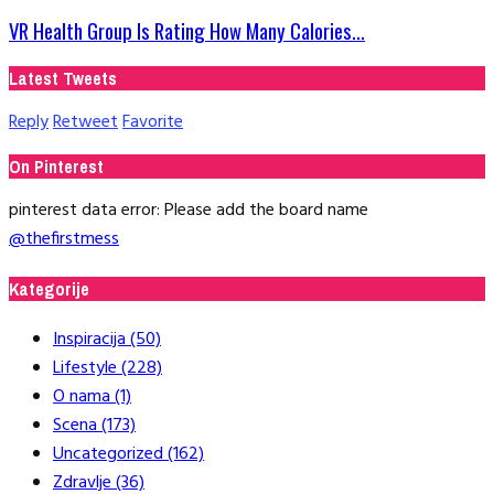
VR Health Group Is Rating How Many Calories...
Latest Tweets
Reply
Retweet
Favorite
On Pinterest
pinterest data error: Please add the board name
@thefirstmess
Kategorije
Inspiracija
(50)
Lifestyle
(228)
O nama
(1)
Scena
(173)
Uncategorized
(162)
Zdravlje
(36)