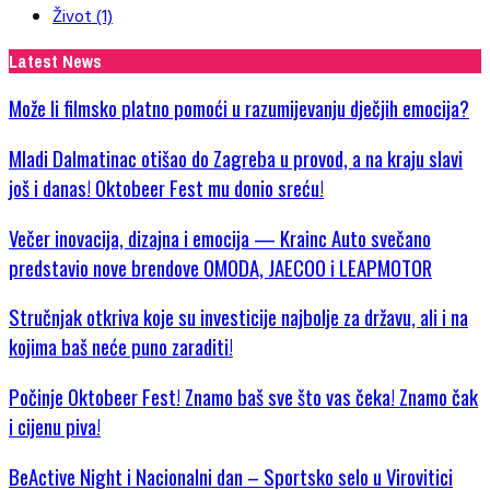
Život
(1)
Latest News
Može li filmsko platno pomoći u razumijevanju dječjih emocija?
Mladi Dalmatinac otišao do Zagreba u provod, a na kraju slavi
još i danas! Oktobeer Fest mu donio sreću!
Večer inovacija, dizajna i emocija — Krainc Auto svečano
predstavio nove brendove OMODA, JAECOO i LEAPMOTOR
Stručnjak otkriva koje su investicije najbolje za državu, ali i na
kojima baš neće puno zaraditi!
Počinje Oktobeer Fest! Znamo baš sve što vas čeka! Znamo čak
i cijenu piva!
BeActive Night i Nacionalni dan – Sportsko selo u Virovitici