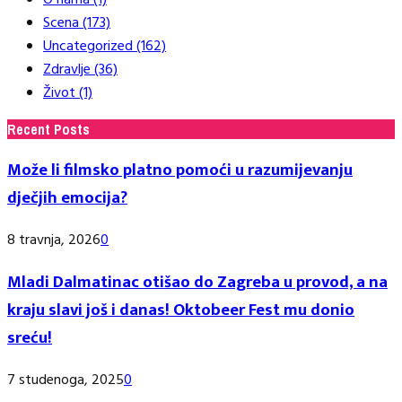
O nama
(1)
Scena
(173)
Uncategorized
(162)
Zdravlje
(36)
Život
(1)
Recent Posts
Može li filmsko platno pomoći u razumijevanju
dječjih emocija?
8 travnja, 2026
0
Mladi Dalmatinac otišao do Zagreba u provod, a na
kraju slavi još i danas! Oktobeer Fest mu donio
sreću!
7 studenoga, 2025
0