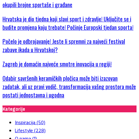
okupili brojne sportaše i građane
Hrvatska je dio tjedna koji slavi sport i zdravlje! Uključite se i
budite promjena koju trebate! Počinje Europski tjedan sporta!
Počelo je odbrojavanje! Jeste li spremni za najveći festival
zabave ikada u Hrvatskoj?
Zagreb je domaćin najveće smotre inovacija u regiji!
Odabir savršenih keramičkih pločica može biti izazovan
zadatak, ali uz pravi vodič, transformacija vašeg prostora može
postati jednostavna i ugodna
Kategorije
Inspiracija
(50)
Lifestyle
(228)