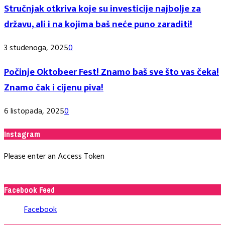
Stručnjak otkriva koje su investicije najbolje za
državu, ali i na kojima baš neće puno zaraditi!
3 studenoga, 2025
0
Počinje Oktobeer Fest! Znamo baš sve što vas čeka!
Znamo čak i cijenu piva!
6 listopada, 2025
0
Instagram
Please enter an Access Token
Facebook Feed
Facebook