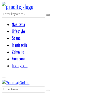
Search
Search
for:
Naslovna
Lifestyle
Scena
Inspiracija
Zdravlje
Facebook
Instagram
Primary
Menu
Search
Search
for: