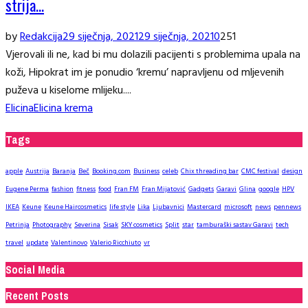
strija…
by
Redakcija
29 siječnja, 2021
29 siječnja, 2021
0
251
Vjerovali ili ne, kad bi mu dolazili pacijenti s problemima upala na
koži, Hipokrat im je ponudio ‘kremu’ napravljenu od mljevenih
puževa u kiselome mlijeku....
Elicina
Elicina krema
Tags
apple
Austrija
Baranja
Beč
Booking.com
Business
celeb
Chix threading bar
CMC festival
design
Eugene Perma
fashion
fitness
food
Fran FM
Fran Mijatović
Gadgets
Garavi
Glina
google
HPV
IKEA
Keune
Keune Haircosmetics
life style
Lika
Ljubavnici
Mastercard
microsoft
news
pennews
Petrinja
Photography
Severina
Sisak
SKY cosmetics
Split
star
tamburaški sastav Garavi
tech
travel
update
Valentinovo
Valerio Ricchiuto
vr
Social Media
Recent Posts