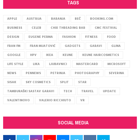
TAGS
APPLE
AUSTRIJA
BARANJA
BEČ
BOOKING.COM
BUSINESS
CELEB
CHIX THREADING BAR
CMC FESTIVAL
DESIGN
EUGENE PERMA
FASHION
FITNESS
FOOD
FRAN FM
FRAN MIJATOVIĆ
GADGETS
GARAVI
GLINA
GOOGLE
HPV
IKEA
KEUNE
KEUNE HAIRCOSMETICS
LIFE STYLE
LIKA
LJUBAVNICI
MASTERCARD
MICROSOFT
NEWS
PENNEWS
PETRINJA
PHOTOGRAPHY
SEVERINA
SISAK
SKY COSMETICS
SPLIT
STAR
TAMBURAŠKI SASTAV GARAVI
TECH
TRAVEL
UPDATE
VALENTINOVO
VALERIO RICCHIUTO
VR
SOCIAL MEDIA