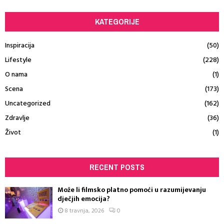
KATEGORIJE
Inspiracija
(50)
Lifestyle
(228)
O nama
(1)
Scena
(173)
Uncategorized
(162)
Zdravlje
(36)
Život
(1)
RECENT POSTS
Može li filmsko platno pomoći u razumijevanju
dječjih emocija?
8 travnja, 2026
0