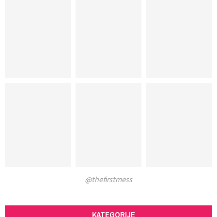
@thefirstmess
KATEGORIJE