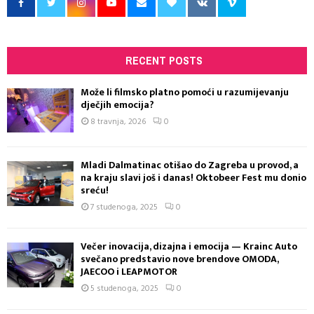
RECENT POSTS
Može li filmsko platno pomoći u razumijevanju
dječjih emocija?
8 travnja, 2026
0
Mladi Dalmatinac otišao do Zagreba u provod, a
na kraju slavi još i danas! Oktobeer Fest mu donio
sreću!
7 studenoga, 2025
0
Večer inovacija, dizajna i emocija — Krainc Auto
svečano predstavio nove brendove OMODA,
JAECOO i LEAPMOTOR
5 studenoga, 2025
0