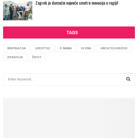
Zagreb je domaćin najveće smotre inovacija u regiji!
TAGS
INSPIRACIJA
LIFESTYLE
O NAMA
SCENA
UNCATEGORIZED
ZDRAVLJE
ŽIVOT
S
e
a
S
r
c
E
h
f
A
o
r
R
: