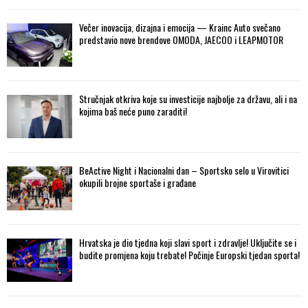
Večer inovacija, dizajna i emocija — Krainc Auto svečano
predstavio nove brendove OMODA, JAECOO i LEAPMOTOR
Stručnjak otkriva koje su investicije najbolje za državu, ali i na
kojima baš neće puno zaraditi!
BeActive Night i Nacionalni dan – Sportsko selo u Virovitici
okupili brojne sportaše i građane
Hrvatska je dio tjedna koji slavi sport i zdravlje! Uključite se i
budite promjena koju trebate! Počinje Europski tjedan sporta!