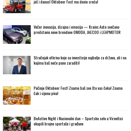
još i danas! Oktobeer Fest mu donio sreću!
Večer inovacija, dizajna i emocija — Krainc Auto svečano
predstavio nove brendove OMODA, JAECOO i LEAPMOTOR
Stručnjak otkriva koje su investicije najbolje za državu, ali i na
kojima baš neće puno zaraditi!
Počinje Oktobeer Fest! Znamo baš sve što vas čeka! Znamo
čak i cijenu piva!
BeActive Night i Nacionalni dan – Sportsko selo u Virovitici
okupili brojne sportaše i građane