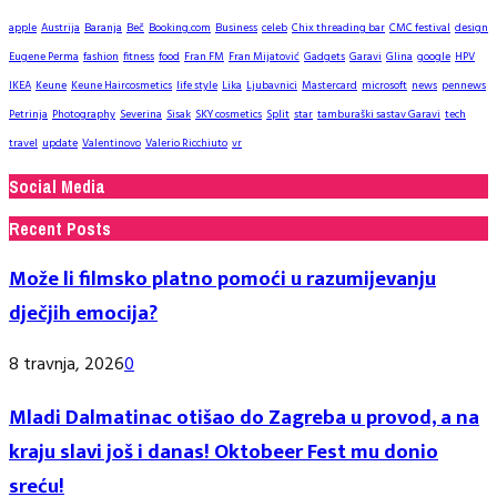
apple
Austrija
Baranja
Beč
Booking.com
Business
celeb
Chix threading bar
CMC festival
design
Eugene Perma
fashion
fitness
food
Fran FM
Fran Mijatović
Gadgets
Garavi
Glina
google
HPV
IKEA
Keune
Keune Haircosmetics
life style
Lika
Ljubavnici
Mastercard
microsoft
news
pennews
Petrinja
Photography
Severina
Sisak
SKY cosmetics
Split
star
tamburaški sastav Garavi
tech
travel
update
Valentinovo
Valerio Ricchiuto
vr
Social Media
Recent Posts
Može li filmsko platno pomoći u razumijevanju
dječjih emocija?
8 travnja, 2026
0
Mladi Dalmatinac otišao do Zagreba u provod, a na
kraju slavi još i danas! Oktobeer Fest mu donio
sreću!