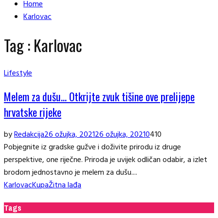
Home
Karlovac
Tag : Karlovac
Lifestyle
Melem za dušu… Otkrijte zvuk tišine ove prelijepe
hrvatske rijeke
by
Redakcija
26 ožujka, 2021
26 ožujka, 2021
0
410
Pobjegnite iz gradske gužve i doživite prirodu iz druge
perspektive, one riječne. Priroda je uvijek odličan odabir, a izlet
brodom jednostavno je melem za dušu....
Karlovac
Kupa
Žitna lađa
Tags