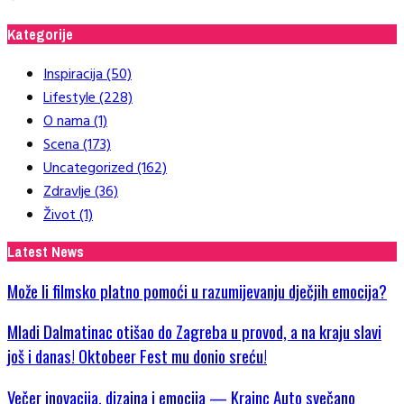
Kategorije
Inspiracija
(50)
Lifestyle
(228)
O nama
(1)
Scena
(173)
Uncategorized
(162)
Zdravlje
(36)
Život
(1)
Latest News
Može li filmsko platno pomoći u razumijevanju dječjih emocija?
Mladi Dalmatinac otišao do Zagreba u provod, a na kraju slavi
još i danas! Oktobeer Fest mu donio sreću!
Večer inovacija, dizajna i emocija — Krainc Auto svečano