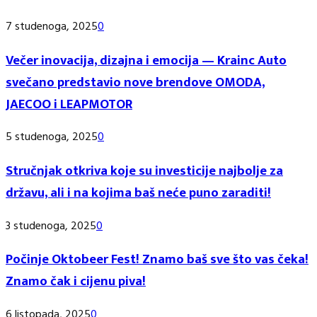
7 studenoga, 2025
0
Večer inovacija, dizajna i emocija — Krainc Auto
svečano predstavio nove brendove OMODA,
JAECOO i LEAPMOTOR
5 studenoga, 2025
0
Stručnjak otkriva koje su investicije najbolje za
državu, ali i na kojima baš neće puno zaraditi!
3 studenoga, 2025
0
Počinje Oktobeer Fest! Znamo baš sve što vas čeka!
Znamo čak i cijenu piva!
6 listopada, 2025
0