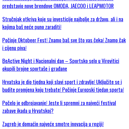
predstavio nove brendove OMODA, JAECOO i LEAPMOTOR
Stručnjak otkriva koje su investicije najbolje za državu, ali i na
kojima baš neće puno zaraditi!
Počinje Oktobeer Fest! Znamo baš sve što vas čeka! Znamo čak
i cijenu piva!
BeActive Night i Nacionalni dan – Sportsko selo u Virovitici
okupili brojne sportaše i građane
Hrvatska je dio tjedna koji slavi sport i zdravlje! Uključite se i
budite promjena koju trebate! Počinje Europski tjedan sporta!
Počelo je odbrojavanje! Jeste li spremni za najveći festival
zabave ikada u Hrvatskoj?
Zagreb je domaćin najveće smotre inovacija u regiji!