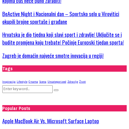
kojima baš neće puno zaraditi!
BeActive Night i Nacionalni dan – Sportsko selo u Virovitici
okupili brojne sportaše i građane
Hrvatska je dio tjedna koji slavi sport i zdravlje! Uključite se i
budite promjena koju trebate! Počinje Europski tjedan sporta!
Zagreb je domaćin najveće smotre inovacija u regiji!
Tags
Inspiracija
Lifestyle
O nama
Scena
Uncategorized
Zdravlje
Život
Search
Search
for:
Popular Posts
Apple MacBook Air Vs. Microsoft Surface Laptop