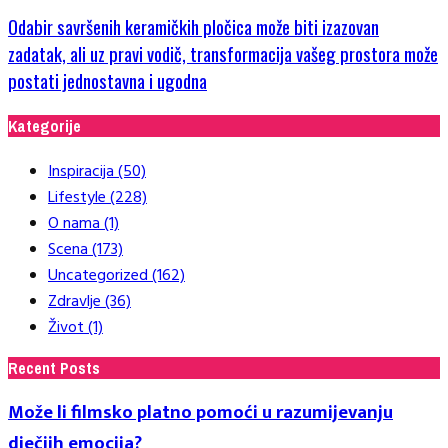
Odabir savršenih keramičkih pločica može biti izazovan
zadatak, ali uz pravi vodič, transformacija vašeg prostora može
postati jednostavna i ugodna
Kategorije
Inspiracija
(50)
Lifestyle
(228)
O nama
(1)
Scena
(173)
Uncategorized
(162)
Zdravlje
(36)
Život
(1)
Recent Posts
Može li filmsko platno pomoći u razumijevanju
dječjih emocija?