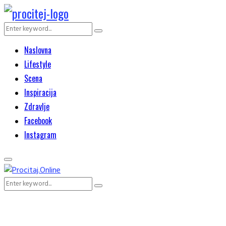
Search
Search
for:
Naslovna
Lifestyle
Scena
Inspiracija
Zdravlje
Facebook
Instagram
Primary
Menu
Search
Search
for: