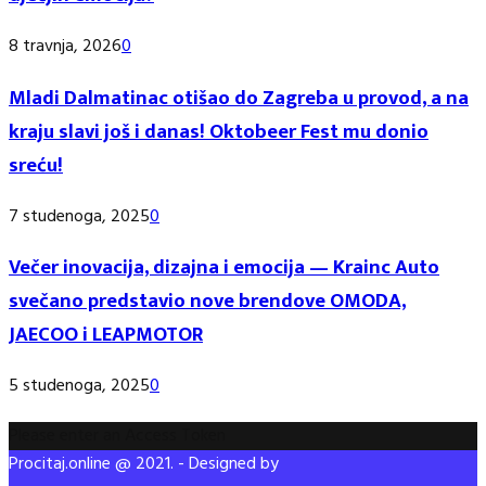
8 travnja, 2026
0
Mladi Dalmatinac otišao do Zagreba u provod, a na
kraju slavi još i danas! Oktobeer Fest mu donio
sreću!
7 studenoga, 2025
0
Večer inovacija, dizajna i emocija — Krainc Auto
svečano predstavio nove brendove OMODA,
JAECOO i LEAPMOTOR
5 studenoga, 2025
0
Please enter an Access Token
Procitaj.online @ 2021. - Designed by