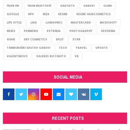
FRAN FM
FRAN MIJATOVIĆ
GADGETS
GARAVI
GLINA
GOOGLE
HPV
IKEA
KEUNE
KEUNE HAIRCOSMETICS
LIFE STYLE
LIKA
LJUBAVNICI
MASTERCARD
MICROSOFT
NEWS
PENNEWS
PETRINJA
PHOTOGRAPHY
SEVERINA
SISAK
SKY COSMETICS
SPLIT
STAR
TAMBURAŠKI SASTAV GARAVI
TECH
TRAVEL
UPDATE
VALENTINOVO
VALERIO RICCHIUTO
VR
SOCIAL MEDIA
RECENT POSTS