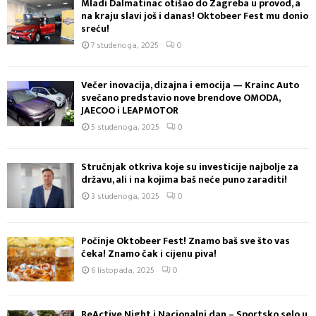
Mladi Dalmatinac otišao do Zagreba u provod, a
na kraju slavi još i danas! Oktobeer Fest mu donio
sreću!
7 studenoga, 2025
0
Večer inovacija, dizajna i emocija — Krainc Auto
svečano predstavio nove brendove OMODA,
JAECOO i LEAPMOTOR
5 studenoga, 2025
0
Stručnjak otkriva koje su investicije najbolje za
državu, ali i na kojima baš neće puno zaraditi!
3 studenoga, 2025
0
Počinje Oktobeer Fest! Znamo baš sve što vas
čeka! Znamo čak i cijenu piva!
6 listopada, 2025
0
BeActive Night i Nacionalni dan – Sportsko selo u