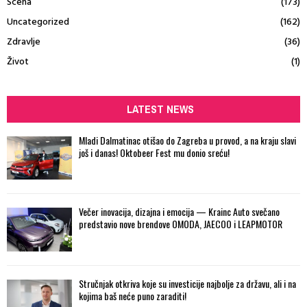
Scena
(173)
Uncategorized
(162)
Zdravlje
(36)
Život
(1)
LATEST NEWS
Mladi Dalmatinac otišao do Zagreba u provod, a na kraju slavi
još i danas! Oktobeer Fest mu donio sreću!
Večer inovacija, dizajna i emocija — Krainc Auto svečano
predstavio nove brendove OMODA, JAECOO i LEAPMOTOR
Stručnjak otkriva koje su investicije najbolje za državu, ali i na
kojima baš neće puno zaraditi!