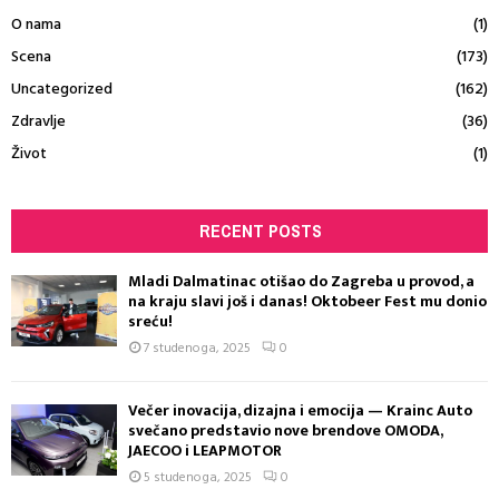
O nama
(1)
Scena
(173)
Uncategorized
(162)
Zdravlje
(36)
Život
(1)
RECENT POSTS
Mladi Dalmatinac otišao do Zagreba u provod, a
na kraju slavi još i danas! Oktobeer Fest mu donio
sreću!
7 studenoga, 2025
0
Večer inovacija, dizajna i emocija — Krainc Auto
svečano predstavio nove brendove OMODA,
JAECOO i LEAPMOTOR
5 studenoga, 2025
0