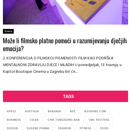
Scena
Može li filmsko platno pomoći u razumijevanju dječjih
emocija?
2. KONFERENCIJA O FILMSKOJ PISMENOSTI: FILM KAO PODRŠKA
MENTALNOM ZDRAVLJU DJECE I MLADIH U ponedjeljak, 13. travnja, u
Kaptol Boutique Cinema u Zagrebu bit će...
TAGS
APPLE
AUSTRIJA
BARANJA
BEČ
BOOKING.COM
BUSINESS
CELEB
CHIX THREADING BAR
CMC FESTIVAL
DESIGN
EUGENE PERMA
FASHION
FITNESS
FOOD