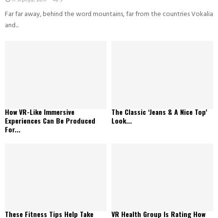
11 srpnja, 2017
3
Far far away, behind the word mountains, far from the countries Vokalia
and...
How VR-Like Immersive
The Classic ‘Jeans & A Nice Top’
Experiences Can Be Produced
Look...
For...
These Fitness Tips Help Take
VR Health Group Is Rating How