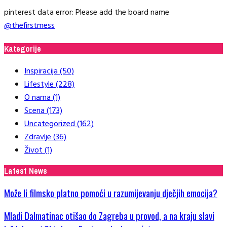
pinterest data error: Please add the board name
@thefirstmess
Kategorije
Inspiracija
(50)
Lifestyle
(228)
O nama
(1)
Scena
(173)
Uncategorized
(162)
Zdravlje
(36)
Život
(1)
Latest News
Može li filmsko platno pomoći u razumijevanju dječjih emocija?
Mladi Dalmatinac otišao do Zagreba u provod, a na kraju slavi