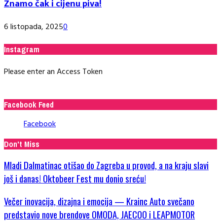
Znamo čak i cijenu piva!
6 listopada, 2025
0
Instagram
Please enter an Access Token
Facebook Feed
Facebook
Don't Miss
Mladi Dalmatinac otišao do Zagreba u provod, a na kraju slavi
još i danas! Oktobeer Fest mu donio sreću!
Večer inovacija, dizajna i emocija — Krainc Auto svečano
predstavio nove brendove OMODA, JAECOO i LEAPMOTOR