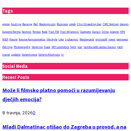
Tags
apple
Austrija
Baranja
Beč
Booking.com
Business
celeb
Chix threading bar
CMC festival
design
Eugene Perma
fashion
fitness
food
Fran FM
Fran Mijatović
Gadgets
Garavi
Glina
google
HPV
IKEA
Keune
Keune Haircosmetics
life style
Lika
Ljubavnici
Mastercard
microsoft
news
pennews
Petrinja
Photography
Severina
Sisak
SKY cosmetics
Split
star
tamburaški sastav Garavi
tech
travel
update
Valentinovo
Valerio Ricchiuto
vr
Social Media
Recent Posts
Može li filmsko platno pomoći u razumijevanju
dječjih emocija?
8 travnja, 2026
0
Mladi Dalmatinac otišao do Zagreba u provod, a na