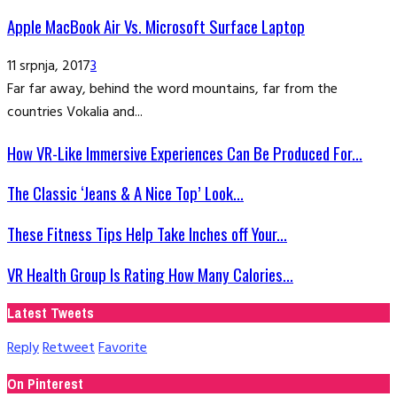
Apple MacBook Air Vs. Microsoft Surface Laptop
11 srpnja, 2017
3
Far far away, behind the word mountains, far from the
countries Vokalia and...
How VR-Like Immersive Experiences Can Be Produced For...
The Classic ‘Jeans & A Nice Top’ Look...
These Fitness Tips Help Take Inches off Your...
VR Health Group Is Rating How Many Calories...
Latest Tweets
Reply
Retweet
Favorite
On Pinterest