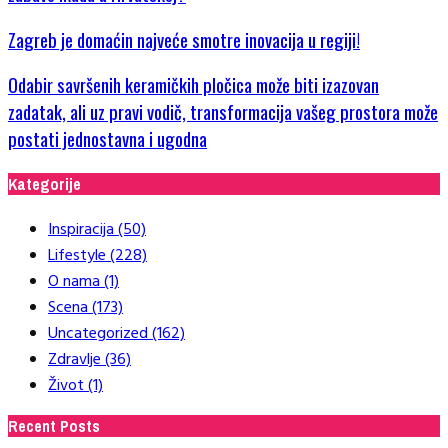
Zagreb je domaćin najveće smotre inovacija u regiji!
Odabir savršenih keramičkih pločica može biti izazovan
zadatak, ali uz pravi vodič, transformacija vašeg prostora može
postati jednostavna i ugodna
Kategorije
Inspiracija
(50)
Lifestyle
(228)
O nama
(1)
Scena
(173)
Uncategorized
(162)
Zdravlje
(36)
Život
(1)
Recent Posts