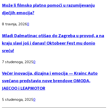
Može li filmsko platno pomoći u razumijevanju
dječjih emocija?
8 travnja, 2026
0
Mladi Dalmatinac otišao do Zagreba u provod, a na
kraju slavi još i danas! Oktobeer Fest mu donio
sreću!
7 studenoga, 2025
0
Večer inovacija, dizajna i emocija — Krainc Auto
svečano predstavio nove brendove OMODA,
JAECOO i LEAPMOTOR
5 studenoga, 2025
0