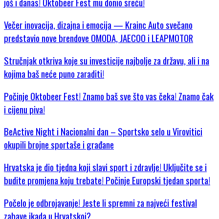
još i danas! Oktobeer Fest mu donio sreću!
Večer inovacija, dizajna i emocija — Krainc Auto svečano
predstavio nove brendove OMODA, JAECOO i LEAPMOTOR
Stručnjak otkriva koje su investicije najbolje za državu, ali i na
kojima baš neće puno zaraditi!
Počinje Oktobeer Fest! Znamo baš sve što vas čeka! Znamo čak
i cijenu piva!
BeActive Night i Nacionalni dan – Sportsko selo u Virovitici
okupili brojne sportaše i građane
Hrvatska je dio tjedna koji slavi sport i zdravlje! Uključite se i
budite promjena koju trebate! Počinje Europski tjedan sporta!
Počelo je odbrojavanje! Jeste li spremni za najveći festival
zabave ikada u Hrvatskoj?