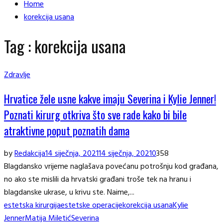
Home
korekcija usana
Tag : korekcija usana
Zdravlje
Hrvatice žele usne kakve imaju Severina i Kylie Jenner!
Poznati kirurg otkriva što sve rade kako bi bile
atraktivne poput poznatih dama
by
Redakcija
14 siječnja, 2021
14 siječnja, 2021
0
358
Blagdansko vrijeme naglašava povećanu potrošnju kod građana,
no ako ste mislili da hrvatski građani troše tek na hranu i
blagdanske ukrase, u krivu ste. Naime,...
estetska kirurgija
estetske operacije
korekcija usana
Kylie
Jenner
Matija Miletić
Severina