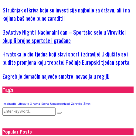
Stručnjak otkriva koje su investicije najbolje za državu, ali i na
kojima baš neće puno zaraditi!
BeActive Night i Nacionalni dan – Sportsko selo u Virovitici
okupili brojne sportaše i građane
Hrvatska je dio tjedna koji slavi sport i zdravlje! Uključite se i
budite promjena koju trebate! Počinje Europski tjedan sporta!
Zagreb je domaćin najveće smotre inovacija u regiji!
Tags
Inspiracija
Lifestyle
O nama
Scena
Uncategorized
Zdravlje
Život
Search
Search
for:
Popular Posts