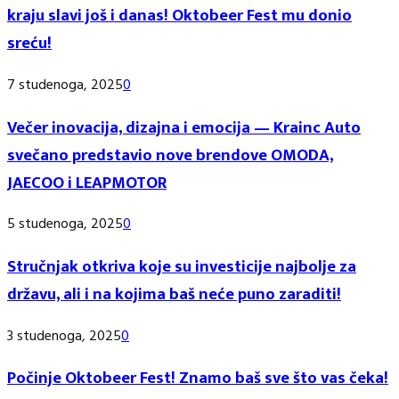
kraju slavi još i danas! Oktobeer Fest mu donio
sreću!
7 studenoga, 2025
0
Večer inovacija, dizajna i emocija — Krainc Auto
svečano predstavio nove brendove OMODA,
JAECOO i LEAPMOTOR
5 studenoga, 2025
0
Stručnjak otkriva koje su investicije najbolje za
državu, ali i na kojima baš neće puno zaraditi!
3 studenoga, 2025
0
Počinje Oktobeer Fest! Znamo baš sve što vas čeka!