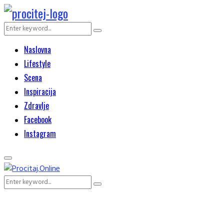
Search
Search
for:
Naslovna
Lifestyle
Scena
Inspiracija
Zdravlje
Facebook
Instagram
Primary
Menu
Search
Search
for: