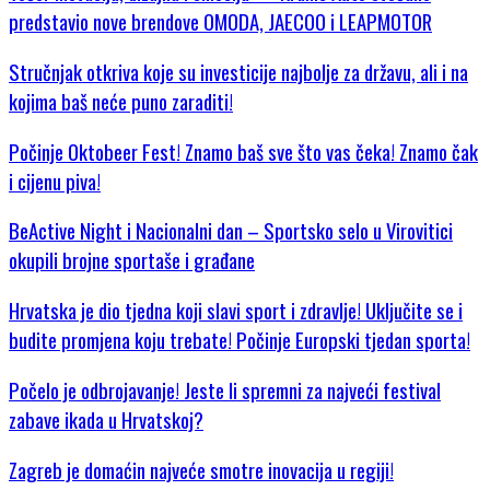
predstavio nove brendove OMODA, JAECOO i LEAPMOTOR
Stručnjak otkriva koje su investicije najbolje za državu, ali i na
kojima baš neće puno zaraditi!
Počinje Oktobeer Fest! Znamo baš sve što vas čeka! Znamo čak
i cijenu piva!
BeActive Night i Nacionalni dan – Sportsko selo u Virovitici
okupili brojne sportaše i građane
Hrvatska je dio tjedna koji slavi sport i zdravlje! Uključite se i
budite promjena koju trebate! Počinje Europski tjedan sporta!
Počelo je odbrojavanje! Jeste li spremni za najveći festival
zabave ikada u Hrvatskoj?
Zagreb je domaćin najveće smotre inovacija u regiji!