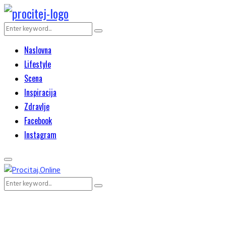
Search
Search
for:
Naslovna
Lifestyle
Scena
Inspiracija
Zdravlje
Facebook
Instagram
Primary
Menu
Search
Search
for: