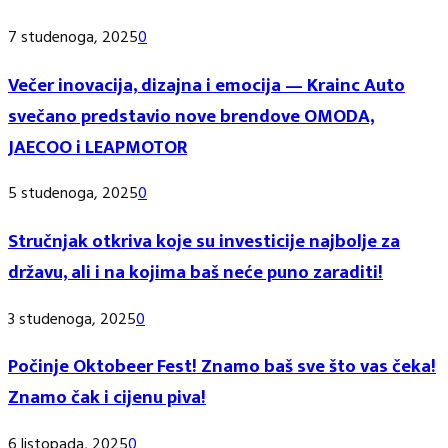
7 studenoga, 2025
0
Večer inovacija, dizajna i emocija — Krainc Auto
svečano predstavio nove brendove OMODA,
JAECOO i LEAPMOTOR
5 studenoga, 2025
0
Stručnjak otkriva koje su investicije najbolje za
državu, ali i na kojima baš neće puno zaraditi!
3 studenoga, 2025
0
Počinje Oktobeer Fest! Znamo baš sve što vas čeka!
Znamo čak i cijenu piva!
6 listopada, 2025
0