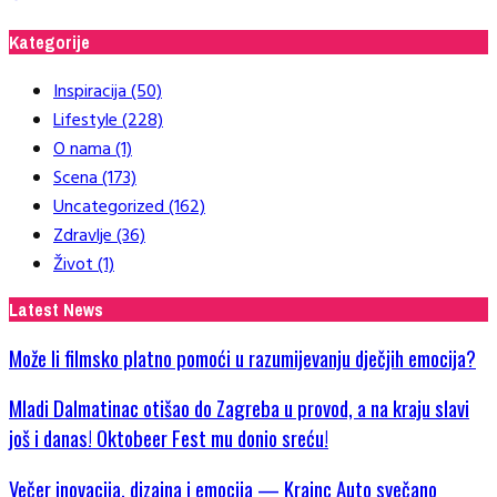
Kategorije
Inspiracija
(50)
Lifestyle
(228)
O nama
(1)
Scena
(173)
Uncategorized
(162)
Zdravlje
(36)
Život
(1)
Latest News
Može li filmsko platno pomoći u razumijevanju dječjih emocija?
Mladi Dalmatinac otišao do Zagreba u provod, a na kraju slavi
još i danas! Oktobeer Fest mu donio sreću!
Večer inovacija, dizajna i emocija — Krainc Auto svečano