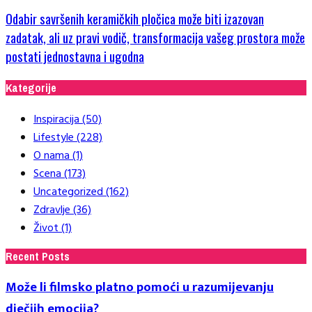
Odabir savršenih keramičkih pločica može biti izazovan
zadatak, ali uz pravi vodič, transformacija vašeg prostora može
postati jednostavna i ugodna
Kategorije
Inspiracija
(50)
Lifestyle
(228)
O nama
(1)
Scena
(173)
Uncategorized
(162)
Zdravlje
(36)
Život
(1)
Recent Posts
Može li filmsko platno pomoći u razumijevanju
dječjih emocija?