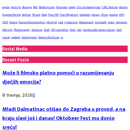
apple
Austrija
Baranja
Beč
Booking.com
Business
celeb
Chix threading bar
CMC festival
design
Eugene Perma
fashion
fitness
food
Fran FM
Fran Mijatović
Gadgets
Garavi
Glina
google
HPV
IKEA
Keune
Keune Haircosmetics
life style
Lika
Ljubavnici
Mastercard
microsoft
news
pennews
Petrinja
Photography
Severina
Sisak
SKY cosmetics
Split
star
tamburaški sastav Garavi
tech
travel
update
Valentinovo
Valerio Ricchiuto
vr
Social Media
Recent Posts
Može li filmsko platno pomoći u razumijevanju
dječjih emocija?
8 travnja, 2026
0
Mladi Dalmatinac otišao do Zagreba u provod, a na
kraju slavi još i danas! Oktobeer Fest mu donio
sreću!