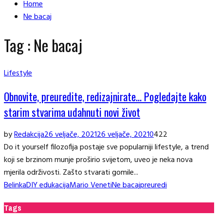
Home
Ne bacaj
Tag : Ne bacaj
Lifestyle
Obnovite, preuredite, redizajnirate… Pogledajte kako
starim stvarima udahnuti novi život
by
Redakcija
26 veljače, 2021
26 veljače, 2021
0
422
Do it yourself filozofija postaje sve popularniji lifestyle, a trend
koji se brzinom munje proširio svijetom, uveo je neka nova
mjerila održivosti. Zašto stvarati gomile...
Belinka
DIY edukacija
Mario Veneti
Ne bacaj
preuredi
Tags