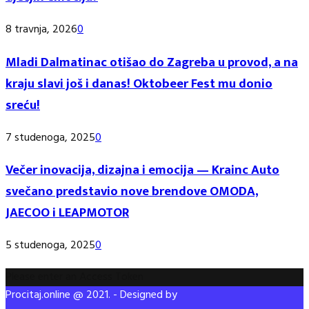
8 travnja, 2026
0
Mladi Dalmatinac otišao do Zagreba u provod, a na
kraju slavi još i danas! Oktobeer Fest mu donio
sreću!
7 studenoga, 2025
0
Večer inovacija, dizajna i emocija — Krainc Auto
svečano predstavio nove brendove OMODA,
JAECOO i LEAPMOTOR
5 studenoga, 2025
0
Please enter an Access Token
Procitaj.online @ 2021. - Designed by