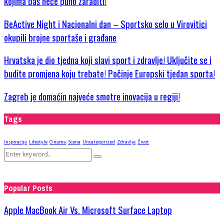
kojima baš neće puno zaraditi!
BeActive Night i Nacionalni dan – Sportsko selo u Virovitici
okupili brojne sportaše i građane
Hrvatska je dio tjedna koji slavi sport i zdravlje! Uključite se i
budite promjena koju trebate! Počinje Europski tjedan sporta!
Zagreb je domaćin najveće smotre inovacija u regiji!
Tags
Inspiracija
Lifestyle
O nama
Scena
Uncategorized
Zdravlje
Život
Search
Search
for:
Popular Posts
Apple MacBook Air Vs. Microsoft Surface Laptop