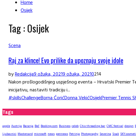
Home
Osijek
Tag : Osijek
Scena
Raj za klince! Evo prilike da upoznaju svoje idole
by
Redakcija
9 ožujka, 2021
9 ožujka, 2021
0
214
Nakon prošlogodišnjeg uspješnog eventa – Hrvatski Premier Tenis
inicijativu, nastaviti tradiciju i...
#skillsChallenge
Borna Ćorić
Donna Vekić
Osijek
Premier Tennis 
Tags
apple
Austrija
Baranja
Beč
Booking.com
Business
celeb
Chix threading bar
CMC festival
design
Ljubavnici
Mastercard
microsoft
news
pennews
Petrinja
Photography
Severina
Sisak
SKY cosmeti