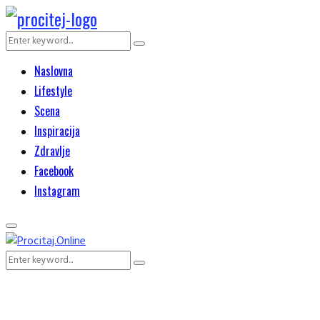
Search
Search
for:
Naslovna
Lifestyle
Scena
Inspiracija
Zdravlje
Facebook
Instagram
Primary
Menu
Search
Search
for: