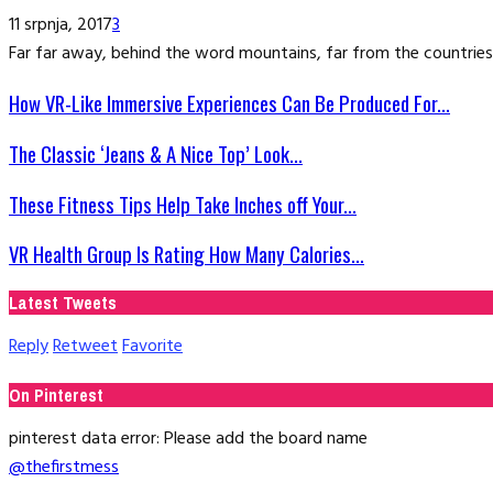
11 srpnja, 2017
3
Far far away, behind the word mountains, far from the countries 
How VR-Like Immersive Experiences Can Be Produced For...
The Classic ‘Jeans & A Nice Top’ Look...
These Fitness Tips Help Take Inches off Your...
VR Health Group Is Rating How Many Calories...
Latest Tweets
Reply
Retweet
Favorite
On Pinterest
pinterest data error: Please add the board name
@thefirstmess