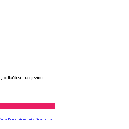
 odlučili su na njezinu
Keune
Keune Haircosmetics
life style
Lika