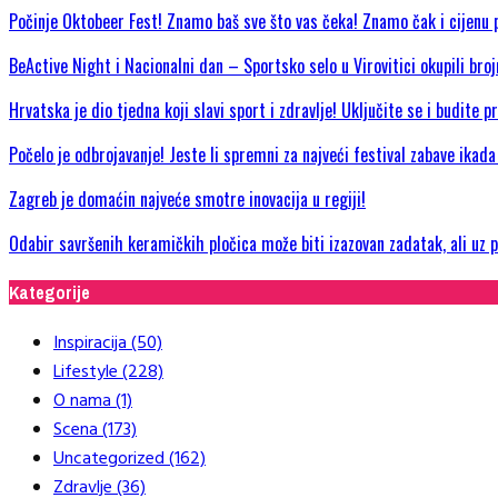
Počinje Oktobeer Fest! Znamo baš sve što vas čeka! Znamo čak i cijenu p
BeActive Night i Nacionalni dan – Sportsko selo u Virovitici okupili bro
Hrvatska je dio tjedna koji slavi sport i zdravlje! Uključite se i budite 
Počelo je odbrojavanje! Jeste li spremni za najveći festival zabave ikad
Zagreb je domaćin najveće smotre inovacija u regiji!
Odabir savršenih keramičkih pločica može biti izazovan zadatak, ali uz
Kategorije
Inspiracija
(50)
Lifestyle
(228)
O nama
(1)
Scena
(173)
Uncategorized
(162)
Zdravlje
(36)