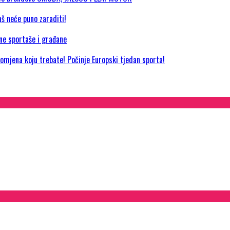
aš neće puno zaraditi!
jne sportaše i građane
promjena koju trebate! Počinje Europski tjedan sporta!