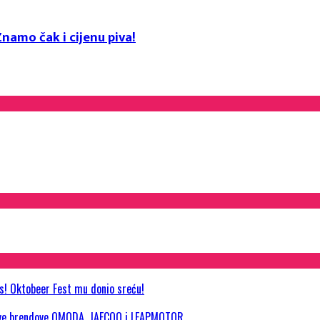
namo čak i cijenu piva!
as! Oktobeer Fest mu donio sreću!
 nove brendove OMODA, JAECOO i LEAPMOTOR