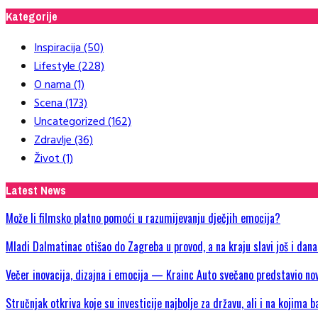
Kategorije
Inspiracija
(50)
Lifestyle
(228)
O nama
(1)
Scena
(173)
Uncategorized
(162)
Zdravlje
(36)
Život
(1)
Latest News
Može li filmsko platno pomoći u razumijevanju dječjih emocija?
Mladi Dalmatinac otišao do Zagreba u provod, a na kraju slavi još i dan
Večer inovacija, dizajna i emocija — Krainc Auto svečano predstavio
Stručnjak otkriva koje su investicije najbolje za državu, ali i na kojima b