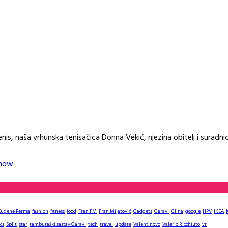
, naša vrhunska tenisačica Donna Vekić, njezina obitelj i suradnici,
Show
Eugene Perma
fashion
fitness
food
Fran FM
Fran Mijatović
Gadgets
Garavi
Glina
google
HPV
IKEA
cs
Split
star
tamburaški sastav Garavi
tech
travel
update
Valentinovo
Valerio Ricchiuto
vr