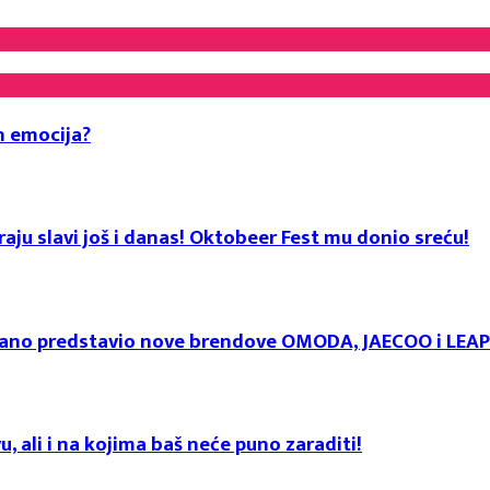
h emocija?
aju slavi još i danas! Oktobeer Fest mu donio sreću!
svečano predstavio nove brendove OMODA, JAECOO i LE
u, ali i na kojima baš neće puno zaraditi!