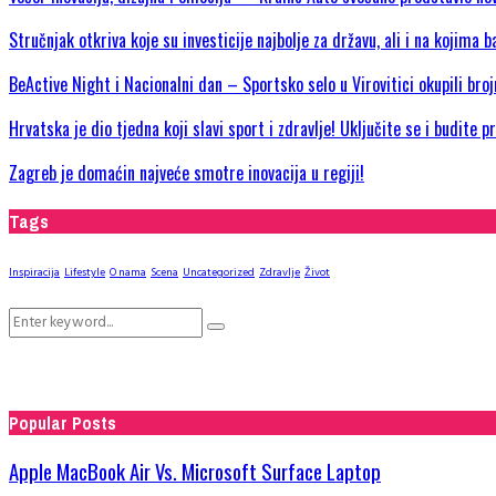
Stručnjak otkriva koje su investicije najbolje za državu, ali i na kojima b
BeActive Night i Nacionalni dan – Sportsko selo u Virovitici okupili bro
Hrvatska je dio tjedna koji slavi sport i zdravlje! Uključite se i budite 
Zagreb je domaćin najveće smotre inovacija u regiji!
Tags
Inspiracija
Lifestyle
O nama
Scena
Uncategorized
Zdravlje
Život
Search
Search
for:
Popular Posts
Apple MacBook Air Vs. Microsoft Surface Laptop