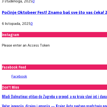
3 studenoga, 2025
0
Počinje Oktobeer Fest! Znamo baš sve što vas čeka! Z
6 listopada, 2025
0
Instagram
Please enter an Access Token
Facebook Feed
Facebook
Don't Miss
Mladi Dalmatinac otišao do Zagreba u provod, a na kraju slavi još i dan
Večer inovacija, dizajna i emocija — Krainc Auto svečano predstavio