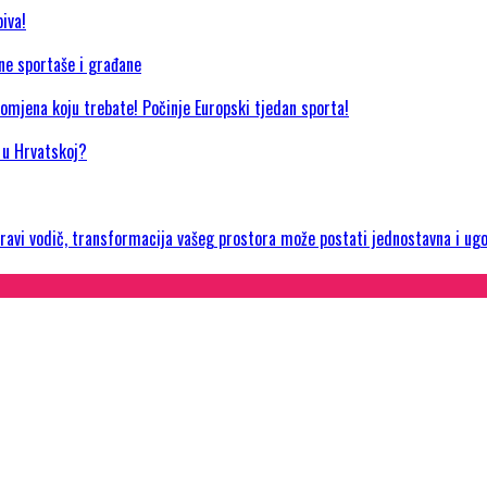
iva!
jne sportaše i građane
promjena koju trebate! Počinje Europski tjedan sporta!
a u Hrvatskoj?
 pravi vodič, transformacija vašeg prostora može postati jednostavna i ug