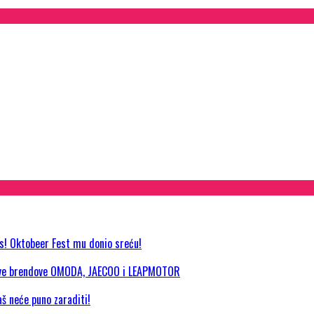
as! Oktobeer Fest mu donio sreću!
 nove brendove OMODA, JAECOO i LEAPMOTOR
aš neće puno zaraditi!