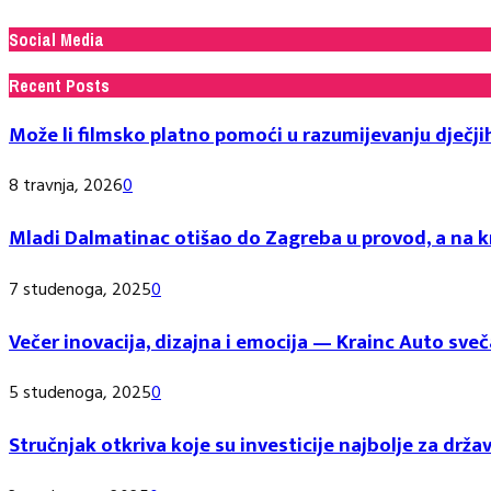
Social Media
Recent Posts
Može li filmsko platno pomoći u razumijevanju dječji
8 travnja, 2026
0
Mladi Dalmatinac otišao do Zagreba u provod, a na kr
7 studenoga, 2025
0
Večer inovacija, dizajna i emocija — Krainc Auto 
5 studenoga, 2025
0
Stručnjak otkriva koje su investicije najbolje za držav