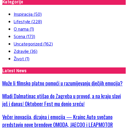
Kategorije
Inspiracija
(50)
Lifestyle
(228)
O nama
(1)
Scena
(173)
Uncategorized
(162)
Zdravlje
(36)
Život
(1)
Latest News
Može li filmsko platno pomoći u razumijevanju dječjih emocija?
Mladi Dalmatinac otišao do Zagreba u provod, a na kraju slavi
još i danas! Oktobeer Fest mu donio sreću!
Večer inovacija, dizajna i emocija — Krainc Auto svečano
predstavio nove brendove OMODA, JAECOO i LEAPMOTOR