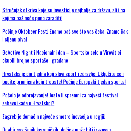
Stručnjak otkriva koje su investicije najbolje za državu, ali i na
kojima baš neće puno zaraditi!
Počinje Oktobeer Fest! Znamo baš sve što vas čeka! Znamo čak
i cijenu piva!
BeActive Night i Nacionalni dan – Sportsko selo u Virovitici
okupili brojne sportaše i građane
Hrvatska je dio tjedna koji slavi sport i zdravlje! Uključite se i
budite promjena koju trebate! Počinje Europski tjedan sporta!
Počelo je odbrojavanje! Jeste li spremni za najveći festival
zabave ikada u Hrvatskoj?
Zagreb je domaćin najveće smotre inovacija u regiji!
Odabir savršenih keramičkih pločica može biti izazovan