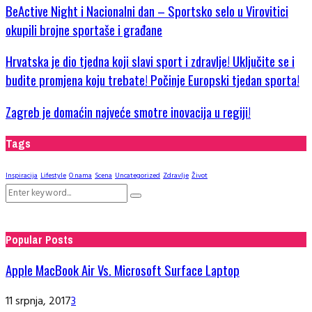
BeActive Night i Nacionalni dan – Sportsko selo u Virovitici
okupili brojne sportaše i građane
Hrvatska je dio tjedna koji slavi sport i zdravlje! Uključite se i
budite promjena koju trebate! Počinje Europski tjedan sporta!
Zagreb je domaćin najveće smotre inovacija u regiji!
Tags
Inspiracija
Lifestyle
O nama
Scena
Uncategorized
Zdravlje
Život
Search
Search
for:
Popular Posts
Apple MacBook Air Vs. Microsoft Surface Laptop
11 srpnja, 2017
3