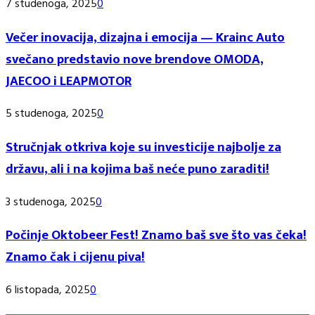
7 studenoga, 2025
0
Večer inovacija, dizajna i emocija — Krainc Auto
svečano predstavio nove brendove OMODA,
JAECOO i LEAPMOTOR
5 studenoga, 2025
0
Stručnjak otkriva koje su investicije najbolje za
državu, ali i na kojima baš neće puno zaraditi!
3 studenoga, 2025
0
Počinje Oktobeer Fest! Znamo baš sve što vas čeka!
Znamo čak i cijenu piva!
6 listopada, 2025
0