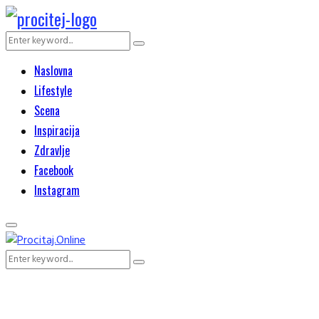
Search
Search
for:
Naslovna
Lifestyle
Scena
Inspiracija
Zdravlje
Facebook
Instagram
Primary
Menu
Search
Search
for: