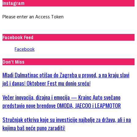
Instagram
Please enter an Access Token
Facebook Feed
Facebook
Don't Miss
Mladi Dalmatinac otišao do Zagreba u provod, a na kraju slavi
još i danas! Oktobeer Fest mu donio sreću!
Večer inovacija, dizajna i emocija — Krainc Auto svečano
predstavio nove brendove OMODA, JAECOO i LEAPMOTOR
Stručnjak otkriva koje su investicije najbolje za državu, ali i na
kojima baš neće puno zaraditi!