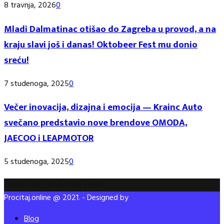
8 travnja, 2026
0
Mladi Dalmatinac otišao do Zagreba u provod, a na
kraju slavi još i danas! Oktobeer Fest mu donio
sreću!
7 studenoga, 2025
0
Večer inovacija, dizajna i emocija — Krainc Auto
svečano predstavio nove brendove OMODA,
JAECOO i LEAPMOTOR
5 studenoga, 2025
0
Please enter an Access Token
Procitaj.online @ 2021. - Designed by
Blog