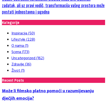
zadatak, ali uz pravi vodič, transformacija vašeg prostora može
postati jednostavna i ugodna
Kategorije
Inspiracija
(50)
Lifestyle
(228)
O nama
(1)
Scena
(173)
Uncategorized
(162)
Zdravlje
(36)
Život
(1)
Recent Posts
Može li filmsko platno pomoći u razumijevanju
dječjih emocija?