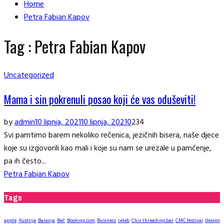
Home
Petra Fabian Kapov
Tag : Petra Fabian Kapov
Uncategorized
Mama i sin pokrenuli posao koji će vas oduševiti!
by
admin
10 lipnja, 2021
10 lipnja, 2021
0
234
Svi pamtimo barem nekoliko rečenica, jezičnih bisera, naše djece
koje su izgovorili kao mali i koje su nam se urezale u pamćenje,
pa ih često...
Petra Fabian Kapov
Tags
apple
Austrija
Baranja
Beč
Booking.com
Business
celeb
Chix threading bar
CMC festival
design