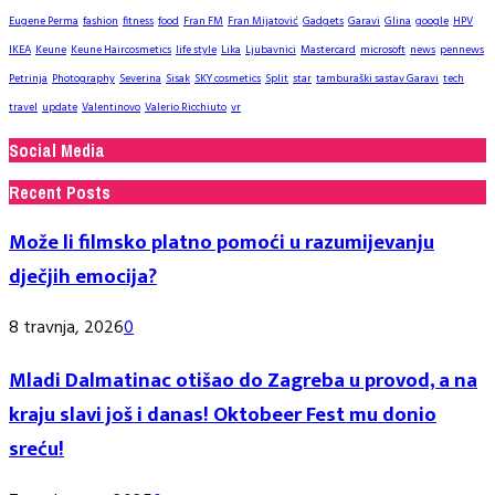
Eugene Perma
fashion
fitness
food
Fran FM
Fran Mijatović
Gadgets
Garavi
Glina
google
HPV
IKEA
Keune
Keune Haircosmetics
life style
Lika
Ljubavnici
Mastercard
microsoft
news
pennews
Petrinja
Photography
Severina
Sisak
SKY cosmetics
Split
star
tamburaški sastav Garavi
tech
travel
update
Valentinovo
Valerio Ricchiuto
vr
Social Media
Recent Posts
Može li filmsko platno pomoći u razumijevanju
dječjih emocija?
8 travnja, 2026
0
Mladi Dalmatinac otišao do Zagreba u provod, a na
kraju slavi još i danas! Oktobeer Fest mu donio
sreću!