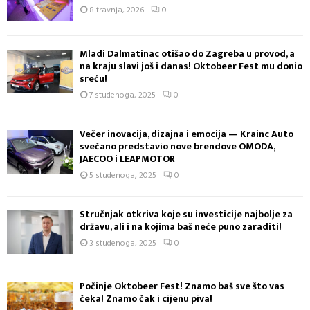
8 travnja, 2026
0
Mladi Dalmatinac otišao do Zagreba u provod, a
na kraju slavi još i danas! Oktobeer Fest mu donio
sreću!
7 studenoga, 2025
0
Večer inovacija, dizajna i emocija — Krainc Auto
svečano predstavio nove brendove OMODA,
JAECOO i LEAPMOTOR
5 studenoga, 2025
0
Stručnjak otkriva koje su investicije najbolje za
državu, ali i na kojima baš neće puno zaraditi!
3 studenoga, 2025
0
Počinje Oktobeer Fest! Znamo baš sve što vas
čeka! Znamo čak i cijenu piva!