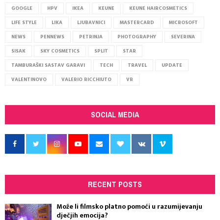
GOOGLE
HPV
IKEA
KEUNE
KEUNE HAIRCOSMETICS
LIFE STYLE
LIKA
LJUBAVNICI
MASTERCARD
MICROSOFT
NEWS
PENNEWS
PETRINJA
PHOTOGRAPHY
SEVERINA
SISAK
SKY COSMETICS
SPLIT
STAR
TAMBURAŠKI SASTAV GARAVI
TECH
TRAVEL
UPDATE
VALENTINOVO
VALERIO RICCHIUTO
VR
SOCIAL MEDIA
RECENT POSTS
Može li filmsko platno pomoći u razumijevanju
dječjih emocija?