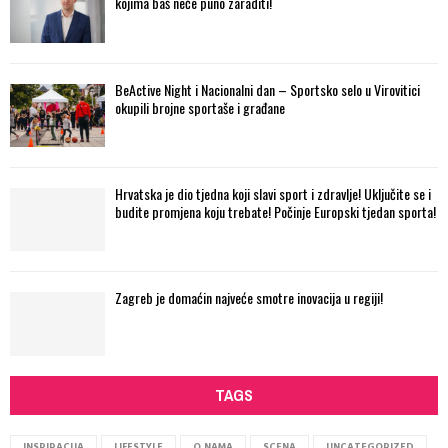
kojima baš neće puno zaraditi!
BeActive Night i Nacionalni dan – Sportsko selo u Virovitici
okupili brojne sportaše i građane
Hrvatska je dio tjedna koji slavi sport i zdravlje! Uključite se i
budite promjena koju trebate! Počinje Europski tjedan sporta!
Zagreb je domaćin najveće smotre inovacija u regiji!
TAGS
INSPIRACIJA
LIFESTYLE
O NAMA
SCENA
UNCATEGORIZED