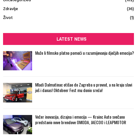
Uncategorized
(162)
Zdravlje
(36)
Život
(1)
LATEST NEWS
Može li filmsko platno pomoći u razumijevanju dječjih emocija?
Mladi Dalmatinac otišao do Zagreba u provod, a na kraju slavi
još i danas! Oktobeer Fest mu donio sreću!
Večer inovacija, dizajna i emocija — Krainc Auto svečano
predstavio nove brendove OMODA, JAECOO i LEAPMOTOR