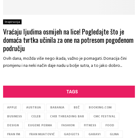
Inspiracija
Vraćaju ljudima osmijeh na lice! Pogledajte što je
domaća tvrtka učinila za one na potresom pogođenom
području
Ovih dana, možda više nego ikada, važno je pomagati. Donacija čini
promjenu i na neki način daje nadu u bolje sutra, a to jako dobro...
TAGS
APPLE
AUSTRIJA
BARANJA
BEČ
BOOKING.COM
BUSINESS
CELEB
CHIX THREADING BAR
CMC FESTIVAL
DESIGN
EUGENE PERMA
FASHION
FITNESS
FOOD
FRAN FM
FRAN MIJATOVIĆ
GADGETS
GARAVI
GLINA