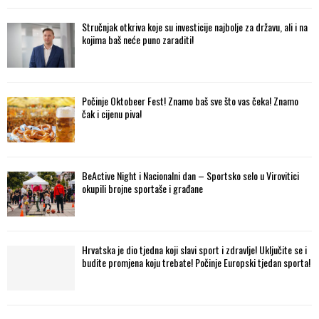
Stručnjak otkriva koje su investicije najbolje za državu, ali i na
kojima baš neće puno zaraditi!
Počinje Oktobeer Fest! Znamo baš sve što vas čeka! Znamo
čak i cijenu piva!
BeActive Night i Nacionalni dan – Sportsko selo u Virovitici
okupili brojne sportaše i građane
Hrvatska je dio tjedna koji slavi sport i zdravlje! Uključite se i
budite promjena koju trebate! Počinje Europski tjedan sporta!