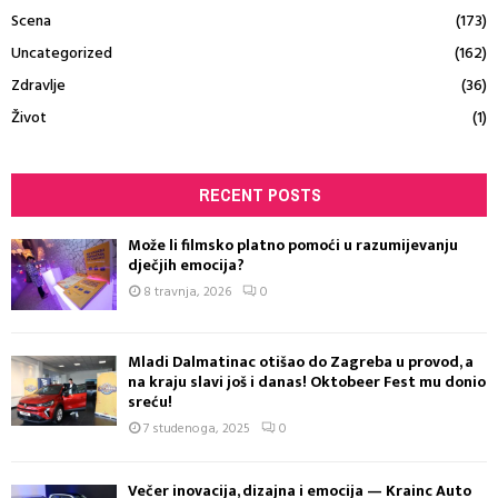
Scena
(173)
Uncategorized
(162)
Zdravlje
(36)
Život
(1)
RECENT POSTS
Može li filmsko platno pomoći u razumijevanju
dječjih emocija?
8 travnja, 2026
0
Mladi Dalmatinac otišao do Zagreba u provod, a
na kraju slavi još i danas! Oktobeer Fest mu donio
sreću!
7 studenoga, 2025
0
Večer inovacija, dizajna i emocija — Krainc Auto